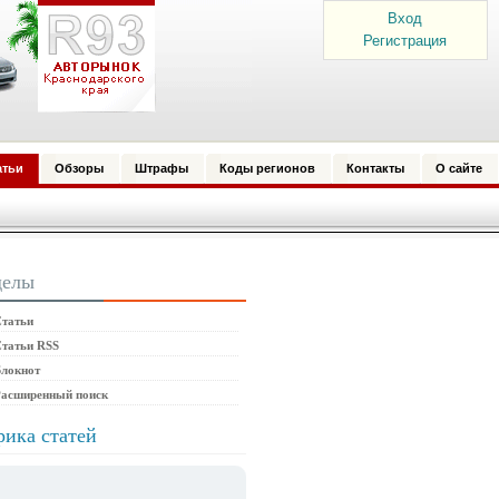
Вход
Регистрация
атьи
Обзоры
Штрафы
Коды регионов
Контакты
О сайте
делы
татьи
татьи RSS
локнот
Расширенный поиск
рика статей