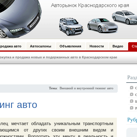
родажа авто
Автосалоны
Объявления
Новости
Видео
Ст
купка и продажа новых и подержанных авто в Краснодарском крае
Раз
С
Тема
: Внешний и внутренний тюнинг авто
С
инг авто
Б
Руб
лец мечтает обладать уникальным транспортным
ичающимся от других своим внешним видом и
можностями. Воплотить эту мечту в реальность и