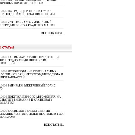
НА КУБАНИ ПОЛИЦЕЙСКИЕ ВЗЯЛИ
НИЧНИКА-ПОХИТИТЕЛЯ КОРОВ
8.2026
НА ГРАНИЦЕ РОССИИ И ГРУЗИИ
КОЛЬКО ДНЕЙ МНОГОЧАСОВЫЕ ПРОБКИ
8.2026
«РОЗЫСК-NANO» - МОБИЛЬНЫЙ
ПЛЕКС ДЛЯ ПОИСКА КРАДЕНЫХ МАШИН
ВСЕ НОВОСТИ...
О СТАТЬИ
8.2026
КАК ВЫБРАТЬ ЛУЧШЕЕ ПРЕДЛОЖЕНИЕ
АВТОКРЕДИТУ СРЕДИ МНОЖЕСТВА
ДЛОЖЕНИЙ
8.2026
ИСПОЛЬЗОВАНИЕ ОРИГИНАЛЬНЫХ
ЛОГОВ И ОНЛАЙН-РЕСУРСОВ ДЛЯ ПОДБОРА И
УПКИ ЗАПЧАСТЕЙ
8.2026
ВЫБИРАЕМ ЭЛЕКТРОННЫЙ ПОЛИС
ГО
8.2026
ПОКУПКА ПЕРВОГО АВТОМОБИЛЯ. НА
ОБРАТИТЬ ВНИМАНИЕ И КАК ВЫБРАТЬ
ВЫЙ АВТО?
8.2026
КАК ВЫБРАТЬ КАЧЕСТВЕННЫЙ
ЕРЖАННЫЙ АВТОМОБИЛЬ И НЕ СТОЛКНУТЬСЯ
РОБЛЕМАМИ
ВСЕ СТАТЬИ...