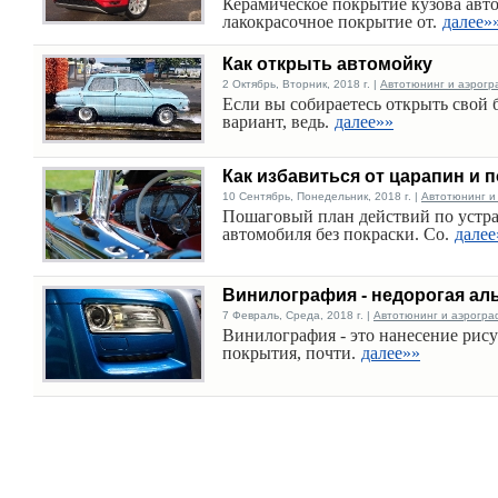
Керамическое покрытие кузова авт
лакокрасочное покрытие от.
далее»
Как открыть автомойку
2 Октябрь, Вторник, 2018 г. |
Автотюнинг и аэрогр
Если вы собираетесь открыть свой 
вариант, ведь.
далее»»
Как избавиться от царапин и 
10 Сентябрь, Понедельник, 2018 г. |
Автотюнинг и
Пошаговый план действий по устра
автомобиля без покраски. Со.
далее
Винилография - недорогая ал
7 Февраль, Среда, 2018 г. |
Автотюнинг и аэрогра
Винилография - это нанесение рису
покрытия, почти.
далее»»