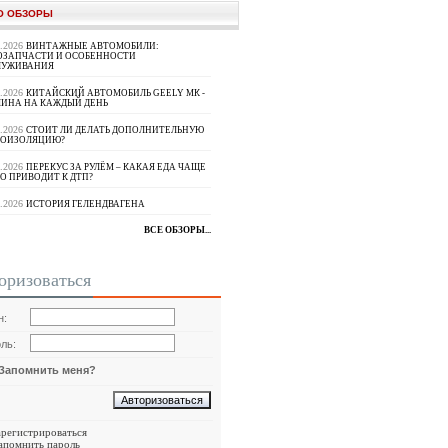
О ОБЗОРЫ
8.2026
ВИНТАЖНЫЕ АВТОМОБИЛИ:
ОЗАПЧАСТИ И ОСОБЕННОСТИ
ЛУЖИВАНИЯ
8.2026
КИТАЙСКИЙ АВТОМОБИЛЬ GEELY МК -
ИНА НА КАЖДЫЙ ДЕНЬ
8.2026
СТОИТ ЛИ ДЕЛАТЬ ДОПОЛНИТЕЛЬНУЮ
ОИЗОЛЯЦИЮ?
8.2026
ПЕРЕКУС ЗА РУЛЁМ – КАКАЯ ЕДА ЧАЩЕ
О ПРИВОДИТ К ДТП?
8.2026
ИСТОРИЯ ГЕЛЕНДВАГЕНА
ВСЕ ОБЗОРЫ...
оризоваться
н:
ль:
Запомнить меня?
арегистрироваться
апомнить пароль