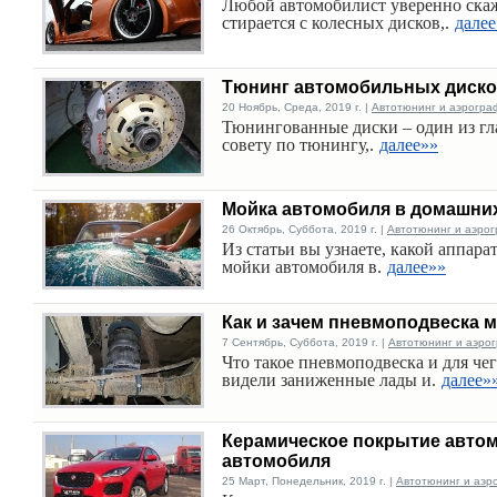
Любой автомобилист уверенно скаже
стирается с колесных дисков,.
далее
Тюнинг автомобильных диск
20 Ноябрь, Среда, 2019 г. |
Автотюнинг и аэрогра
Тюнингованные диски – один из гл
совету по тюнингу,.
далее»»
Мойка автомобиля в домашни
26 Октябрь, Суббота, 2019 г. |
Автотюнинг и аэро
Из статьи вы узнаете, какой аппара
мойки автомобиля в.
далее»»
Как и зачем пневмоподвеска 
7 Сентябрь, Суббота, 2019 г. |
Автотюнинг и аэро
Что такое пневмоподвеска и для че
видели заниженные лады и.
далее»
Керамическое покрытие автом
автомобиля
25 Март, Понедельник, 2019 г. |
Автотюнинг и аэр