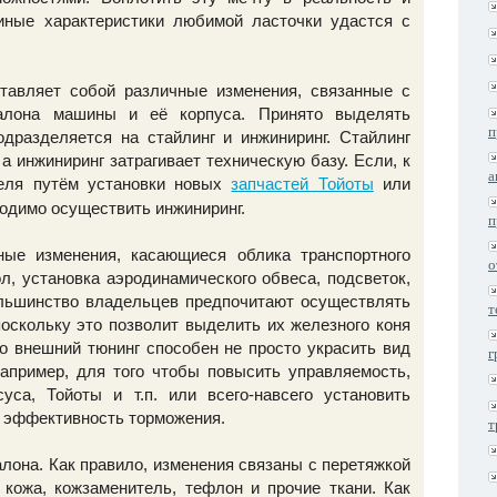
иные характеристики любимой ласточки удастся с
ставляет собой различные изменения, связанные с
алона машины и её корпуса. Принято выделять
п
дразделяется на стайлинг и инжиниринг. Стайлинг
а инжиниринг затрагивает техническую базу. Если, к
а
теля путём установки новых
или
запчастей Тойоты
ходимо осуществить инжиниринг.
п
ые изменения, касающиеся облика транспортного
о
л, установка аэродинамического обвеса, подсветок,
ольшинство владельцев предпочитают осуществлять
т
оскольку это позволит выделить их железного коня
то внешний тюнинг способен не просто украсить вид
г
апример, для того чтобы повысить управляемость,
са, Тойоты и т.п. или всего-навсего установить
и эффективность торможения.
т
лона. Как правило, изменения связаны с перетяжкой
кожа, кожзаменитель, тефлон и прочие ткани. Как