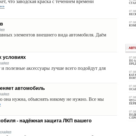
т, что заводская краска с течением времени
СТА
»»
07.0
НЕС
07.0
ов
КОМ
фия
авных элементов внешнего вида автомобиля. Даём
АВТ
х условиях
07.0
ПО 
графия
ПРЕ
т и полезные аксессуары лучше всего подойдут для
07.0
КАТА
ПОК
07.0
меняет автомобиль
ОСА
графия
07.0
го она нужна, объяснять никому не нужно. Все мы
ЧТО 
»
ПЕР
07.0
ПОД
С П
обиля - надёжная защита ЛКП вашего
ография