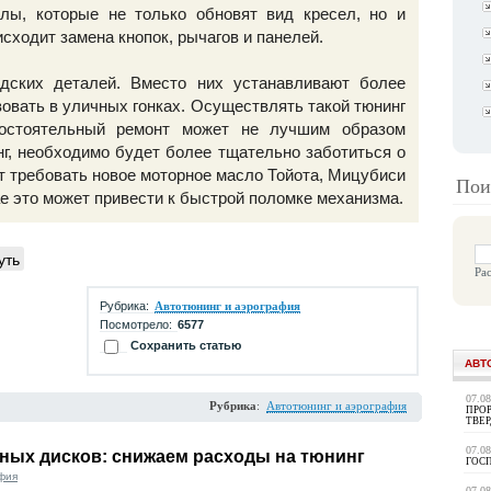
лы, которые не только обновят вид кресел, но и
исходит замена кнопок, рычагов и панелей.
одских деталей. Вместо них устанавливают более
овать в уличных гонках. Осуществлять такой тюнинг
мостоятельный ремонт может не лучшим образом
нг, необходимо будет более тщательно заботиться о
т требовать новое моторное масло Тойота, Мицубиси
Пои
е это может привести к быстрой поломке механизма.
уть
Ра
Рубрика:
Автотюнинг и аэрография
Посмотрело:
6577
Сохранить статью
АВТ
07.0
Рубрика
:
Автотюнинг и аэрография
ПРОР
ТВЕ
07.0
ных дисков: снижаем расходы на тюнинг
ГОС
фия
07.0