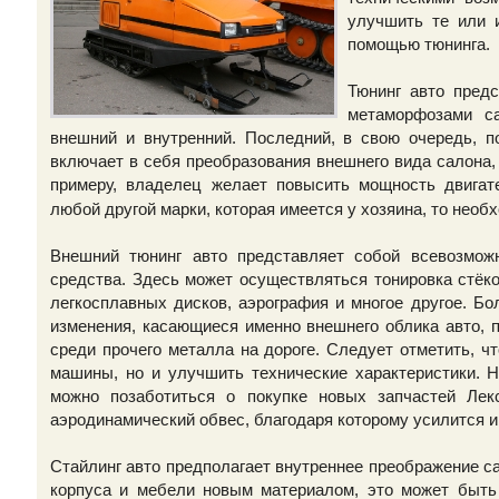
улучшить те или 
помощью тюнинга.
Тюнинг авто пред
метаморфозами с
внешний и внутренний. Последний, в свою очередь, по
включает в себя преобразования внешнего вида салона, 
примеру, владелец желает повысить мощность двига
любой другой марки, которая имеется у хозяина, то необ
Внешний тюнинг авто представляет собой всевозможн
средства. Здесь может осуществляться тонировка стёко
легкосплавных дисков, аэрография и многое другое. Б
изменения, касающиеся именно внешнего облика авто, п
среди прочего металла на дороге. Следует отметить, ч
машины, но и улучшить технические характеристики. Н
можно позаботиться о покупке новых запчастей Лексу
аэродинамический обвес, благодаря которому усилится 
Стайлинг авто предполагает внутреннее преображение са
корпуса и мебели новым материалом, это может быть 