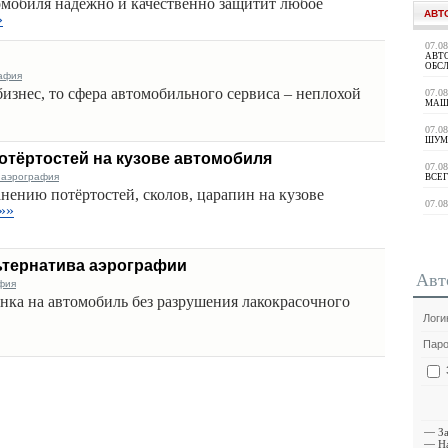
омобиля надёжно и качественно защитит любое
АВТ
»
07.0
АВТ
ОБС
афия
бизнес, то сфера автомобильного сервиса – неплохой
07.0
МАШ
07.0
ШУМ
потёртостей на кузове автомобиля
07.0
 аэрография
ВСЕГ
нению потёртостей, сколов, царапин на кузове
07.0
»»
ьтернатива аэрографии
Авт
фия
нка на автомобиль без разрушения лакокрасочного
Логи
Паро
—
З
—
Н