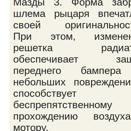
Мазды 3. Форма заб
шлема рыцаря впечат
своей оригинальнос
При этом, изменен
решетка радиат
обеспечивает защ
переднего бампера
небольших поврежден
способствует
беспрепятственному
прохождению воздух
мотору.