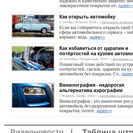
надёжно и качественно защитит лю
лакокрасочное покрытие от.
далее»
Как открыть автомойку
2 Октябрь, Вторник, 2018 г. |
Автотюнинг и аэрогр
Если вы собираетесь открыть свой б
сфера автомобильного сервиса – не
вариант, ведь.
далее»»
Как избавиться от царапин и
потёртостей на кузове автом
10 Сентябрь, Понедельник, 2018 г. |
Автотюнинг и
Пошаговый план действий по устр
потёртостей, сколов, царапин на ку
автомобиля без покраски. Со.
далее
Винилография - недорогая
альтернатива аэрографии
7 Февраль, Среда, 2018 г. |
Автотюнинг и аэрогра
Винилография - это нанесение рису
автомобиль без разрушения лакокр
покрытия, почти.
далее»»
Видеоновости
|
Таблица шт