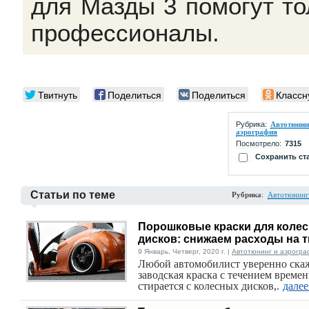
для Мазды 3 помогут то
профессионалы.
Твитнуть
Поделиться
Поделиться
Классн
Рубрика:
Автотюнин
аэрография
Посмотрело:
7315
Сохранить ст
Статьи по теме
Рубрика
:
Автотюнинг
Порошковые краски для коле
дисков: снижаем расходы на 
9 Январь, Четверг, 2020 г. |
Автотюнинг и аэрогра
Любой автомобилист уверенно скаж
заводская краска с течением време
стирается с колесных дисков,.
далее