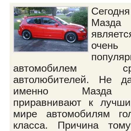
Сегодня
Мазд
являетс
очень
популя
автомобилем ср
автолюбителей. Не д
именно Мазда
приравнивают к лучш
мире автомобилям го
класса. Причина то