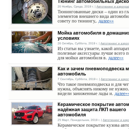
Тюнинг автомобильных диск
20 Ноябрь, Среда, 2019 г. |
Автотюнинг и аэрогра
Тюнингованные диски – один из г
элементов внешнего вида автомоби
совету по тюнингу,.
далее»»
Мойка автомобиля в домашни
условиях
26 Октябрь, Суббота, 2019 г. |
Автотюнинг и аэро
Из статьи вы узнаете, какой аппарат
полезные аксессуары лучше всего 
для мойки автомобиля в.
далее»»
Как и зачем пневмоподвеска 
автомобиль
7 Сентябрь, Суббота, 2019 г. |
Автотюнинг и аэро
Что такое пневмоподвеска и для чег
нужна, объяснять никому не нужно
видели заниженные лады и.
далее»
Керамическое покрытие автом
надёжная защита ЛКП вашего
автомобиля
25 Март, Понедельник, 2019 г. |
Автотюнинг и аэр
Керамическое покрытие кузова авт