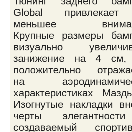
Тюнинг заднего бам
Global привлекает
меньшее вниман
Крупные размеры бам
визуально увеличив
занижение на 4 см,
положительно отража
на аэродинамичес
характеристиках Мазд
Изогнутые накладки вн
черты элегантност
создаваемый спорти