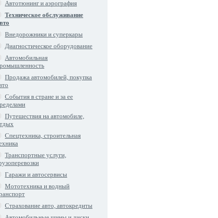
Автотюнинг и аэрография
Техническое обслуживание
вто
Внедорожники и суперкары
Диагностическое оборудование
Автомобильная
ромышленность
Продажа автомобилей, покупка
вто
События в стране и за ее
ределами
Путешествия на автомобиле,
тдых
Спецтехника, строительная
ехника
Транспортные услуги,
рузоперевозки
Гаражи и автосервисы
Мототехника и водный
ранспорт
Страхование авто, автокредиты
Автомобильные шины и диски