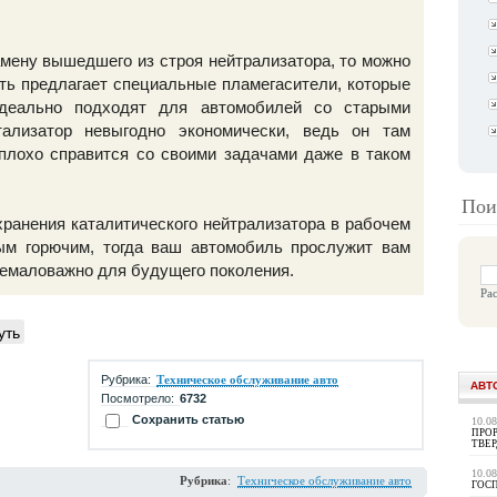
амену вышедшего из строя нейтрализатора, то можно
ть предлагает специальные пламегасители, которые
идеально подходят для автомобилей со старыми
тализатор невыгодно экономически, ведь он там
плохо справится со своими задачами даже в таком
Пои
хранения каталитического нейтрализатора в рабочем
ным горючим, тогда ваш автомобиль прослужит вам
 немаловажно для будущего поколения.
Ра
уть
Рубрика:
Техническое обслуживание авто
АВТ
Посмотрело:
6732
Сохранить статью
10.0
ПРОР
ТВЕ
10.0
Рубрика
:
Техническое обслуживание авто
ГОС