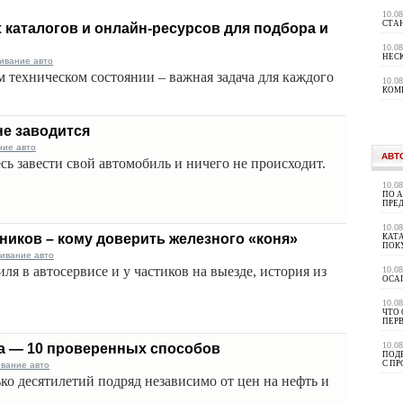
10.0
СТА
каталогов и онлайн-ресурсов для подбора и
10.0
НЕС
ивание авто
 техническом состоянии – важная задача для каждого
10.0
КОМ
не заводится
ние авто
АВТ
сь завести свой автомобиль и ничего не происходит.
10.0
ПО 
ПРЕ
10.0
тников – кому доверить железного «коня»
КАТА
ПОК
живание авто
я в автосервисе и у частиков на выезде, история из
10.0
ОСА
10.0
ЧТО 
ПЕР
10.0
а — 10 проверенных способов
ПОД
С П
ивание авто
ко десятилетий подряд независимо от цен на нефть и