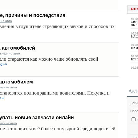
АВТ
е, причины и последствия
10.0
ние авто
АВТ
явления в глушителе стреляющих звуков и способов их
ОБС
10.0
МАШ
10.0
х автомобилей
ШУМ
живание авто
10.0
ели стараются как можно чаще обновлять свой
ВСЕГ
ее»»
10.0
 автомобилем
ивание авто
Авт
становятся полноправными водителями. Покупка и
»»
Логи
Паро
купать новые запчасти онлайн
ивание авто
нет становится всё более популярной среди водителей