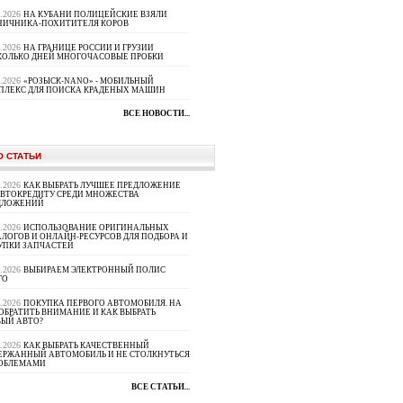
8.2026
НА КУБАНИ ПОЛИЦЕЙСКИЕ ВЗЯЛИ
НИЧНИКА-ПОХИТИТЕЛЯ КОРОВ
8.2026
НА ГРАНИЦЕ РОССИИ И ГРУЗИИ
КОЛЬКО ДНЕЙ МНОГОЧАСОВЫЕ ПРОБКИ
8.2026
«РОЗЫСК-NANO» - МОБИЛЬНЫЙ
ПЛЕКС ДЛЯ ПОИСКА КРАДЕНЫХ МАШИН
ВСЕ НОВОСТИ...
О СТАТЬИ
8.2026
КАК ВЫБРАТЬ ЛУЧШЕЕ ПРЕДЛОЖЕНИЕ
АВТОКРЕДИТУ СРЕДИ МНОЖЕСТВА
ДЛОЖЕНИЙ
8.2026
ИСПОЛЬЗОВАНИЕ ОРИГИНАЛЬНЫХ
ЛОГОВ И ОНЛАЙН-РЕСУРСОВ ДЛЯ ПОДБОРА И
УПКИ ЗАПЧАСТЕЙ
8.2026
ВЫБИРАЕМ ЭЛЕКТРОННЫЙ ПОЛИС
ГО
8.2026
ПОКУПКА ПЕРВОГО АВТОМОБИЛЯ. НА
ОБРАТИТЬ ВНИМАНИЕ И КАК ВЫБРАТЬ
ВЫЙ АВТО?
8.2026
КАК ВЫБРАТЬ КАЧЕСТВЕННЫЙ
ЕРЖАННЫЙ АВТОМОБИЛЬ И НЕ СТОЛКНУТЬСЯ
РОБЛЕМАМИ
ВСЕ СТАТЬИ...