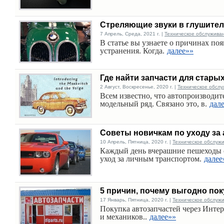
Стреляющие звуки в глушител
7 Апрель, Среда, 2021 г. |
Техническое обслужива
В статье вы узнаете о причинах по
устранения. Когда.
далее»»
Где найти запчасти для стары
2 Август, Воскресенье, 2020 г. |
Техническое обслу
Всем известно, что автопроизводит
модельный ряд. Связано это, в.
дал
Советы новичкам по уходу за
10 Апрель, Пятница, 2020 г. |
Техническое обслуж
Каждый день вчерашние пешеходы 
уход за личным транспортом.
далее
5 причин, почему выгодно по
17 Январь, Пятница, 2020 г. |
Техническое обслуж
Покупка автозапчастей через Интер
и механиков..
далее»»