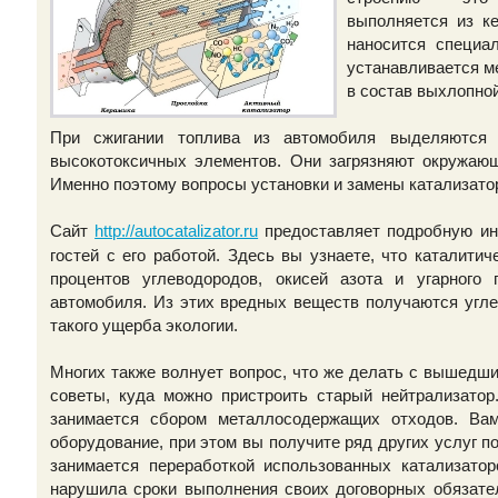
выполняется из к
наносится специа
устанавливается м
в состав выхлопно
При сжигании топлива из автомобиля выделяются 
высокотоксичных элементов. Они загрязняют окружающ
Именно поэтому вопросы установки и замены катализато
Сайт
предоставляет подробную ин
http://autocatalizator.ru
гостей с его работой. Здесь вы узнаете, что каталити
процентов углеводородов, окисей азота и угарного 
автомобиля. Из этих вредных веществ получаются углек
такого ущерба экологии.
Многих также волнует вопрос, что же делать с вышедши
советы, куда можно пристроить старый нейтрализатор
занимается сбором металлосодержащих отходов. Ва
оборудование, при этом вы получите ряд других услуг п
занимается переработкой использованных катализатор
нарушила сроки выполнения своих договорных обязател