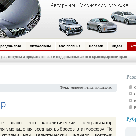
родажа авто
Автосалоны
Объявления
Новости
Видео
Ст
ая, покупка и продажа новых и подержанных авто в Краснодарском крае
Раз
С
Тема
: Автомобильный катализатор
С
ор
Б
Руб
е знают, что каталитический нейтрализатор
для уменьшения вредных выбросов в атмосферу. По
круглый или эллиптический цилиндр, который