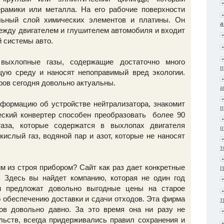
ерамики или металла. На его рабочие поверхности
льный слой химических элементов и платины. Он
а
ежду двигателем и глушителем автомобиля и входит
й системы авто.
выхлопные газы, содержащие достаточно много
п
ую среду и наносят непоправимый вред экологии.
ров сегодня довольно актуальны.
а
формацию об устройстве нейтрализатора, знакомит
п
ческий конвертер способен преобразовать более 90
газа, которые содержатся в выхлопах двигателя
о
ислый газ, водяной пар и азот, которые не наносят
т
м из строя прибором? Сайт как раз дает конкретные
г
. Здесь вы найдет компанию, которая не один год
м предложат довольно выгодные цены на старое
о обеспечению доставки и сдачи отходов. Эта фирма
т
ов довольно давно. За это время она ни разу не
ьств, всегда придерживались правил сохранения и