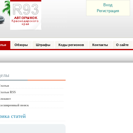
Вход
Регистрация
атьи
Обзоры
Штрафы
Коды регионов
Контакты
О сайте
делы
татьи
татьи RSS
локнот
Расширенный поиск
рика статей