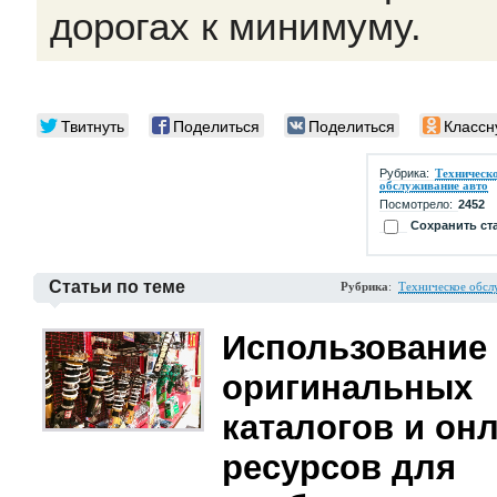
дорогах к минимуму.
Твитнуть
Поделиться
Поделиться
Классн
Рубрика:
Техническ
обслуживание авто
Посмотрело:
2452
Сохранить ст
Статьи по теме
Рубрика
:
Техническое обсл
Использование
оригинальных
каталогов и он
ресурсов для