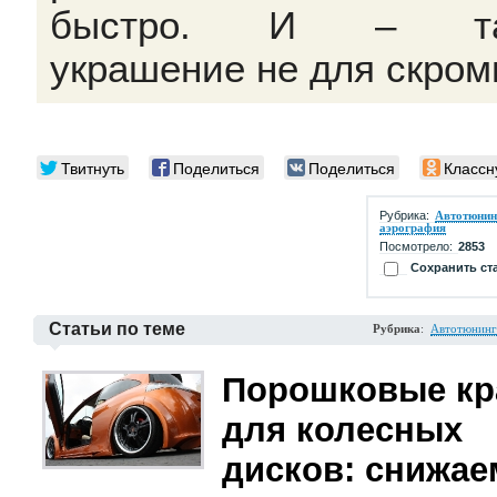
быстро. И – та
украшение не для скром
Твитнуть
Поделиться
Поделиться
Классн
Рубрика:
Автотюнин
аэрография
Посмотрело:
2853
Сохранить ст
Статьи по теме
Рубрика
:
Автотюнинг
Порошковые кр
для колесных
дисков: снижае