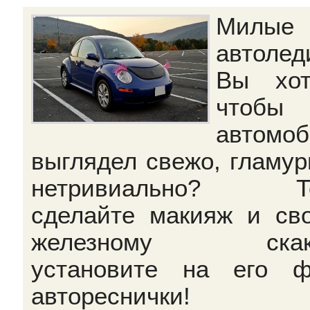
Милые
автолед
Вы хот
чтобы 
автомоб
выглядел свежо, гламур
нетривиально? То
сделайте макияж и св
железному скаку
установите на его 
автореснички!