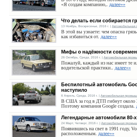
«Я создам компанию,.
далее»»
Что делать если собирается г
13 Ноябрь, Воскресенье, 2016 г. |
Автомобильная 
В этой вы узнаете: чем опасна гряз
как избавиться от.
далее»»
Мифы о надёжности совреме
26 Октябрь, Среда, 2016 г. |
Автомобильная пром
Пожалуй, каждый из нас имеет те 
водительской практики..
далее»»
Беспилотный автомобиль Goog
наступило
6 Апрель, Среда, 2016 г. |
Автомобильная промыш
В США за год в ДТП гибнут около 3
Поэтому компания Google создала.
Легендарные автомобили 80-х 
24 Март, Четверг, 2016 г. |
Автомобильная промыш
Появившись на свет в 1991 году, V
расположенным.
далее»»