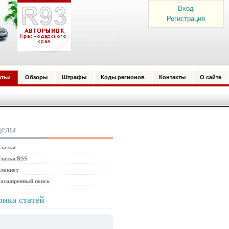
Вход
Регистрация
атьи
Обзоры
Штрафы
Коды регионов
Контакты
О сайте
делы
татьи
татьи RSS
локнот
Расширенный поиск
рика статей