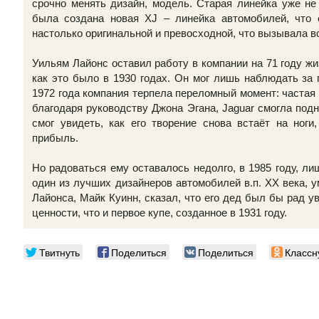
срочно менять дизайн, модель. Старая линейка уже не
была создана новая XJ – линейка автомобилей, что
настолько оригинальной и превосходной, что вызывала в
Уильям Лайонс оставил работу в компании на 71 году жиз
как это было в 1930 годах. Он мог лишь наблюдать за 
1972 года компания терпела переломный момент: частая
благодаря руководству Джона Эгана, Jaguar смогла подн
смог увидеть, как его творение снова встаёт на ног
прибыль.
Но радоваться ему оставалось недолго, в 1985 году, ли
один из лучших дизайнеров автомобилей в.п. ХХ века, ум
Лайонса, Майк Куинн, сказал, что его дед был бы рад ув
ценности, что и первое купе, созданное в 1931 году.
Твитнуть
Поделиться
Поделиться
Классн