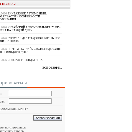
О ОБЗОРЫ
8.2026
ВИНТАЖНЫЕ АВТОМОБИЛИ:
ОЗАПЧАСТИ И ОСОБЕННОСТИ
ЛУЖИВАНИЯ
8.2026
КИТАЙСКИЙ АВТОМОБИЛЬ GEELY МК -
ИНА НА КАЖДЫЙ ДЕНЬ
8.2026
СТОИТ ЛИ ДЕЛАТЬ ДОПОЛНИТЕЛЬНУЮ
ОИЗОЛЯЦИЮ?
8.2026
ПЕРЕКУС ЗА РУЛЁМ – КАКАЯ ЕДА ЧАЩЕ
О ПРИВОДИТ К ДТП?
8.2026
ИСТОРИЯ ГЕЛЕНДВАГЕНА
ВСЕ ОБЗОРЫ...
оризоваться
н:
ль:
Запомнить меня?
арегистрироваться
апомнить пароль