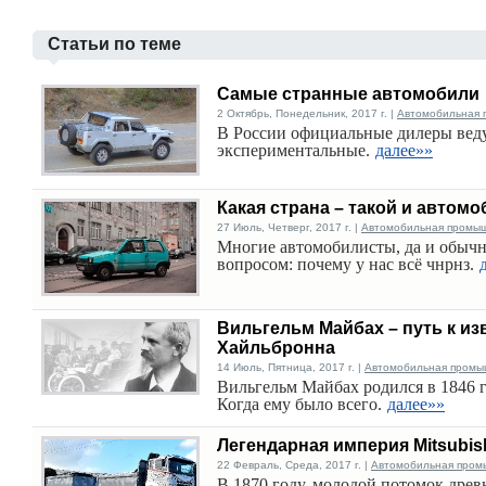
Статьи по теме
Самые странные автомобили
2 Октябрь, Понедельник, 2017 г. |
Автомобильная 
В России официальные дилеры вед
экспериментальные.
далее»»
Какая страна – такой и автом
27 Июль, Четверг, 2017 г. |
Автомобильная промы
Многие автомобилисты, да и обычн
вопросом: почему у нас всё чнрнз.
Вильгельм Майбах – путь к из
Хайльбронна
14 Июль, Пятница, 2017 г. |
Автомобильная промы
Вильгельм Майбах родился в 1846 г
Когда ему было всего.
далее»»
Легендарная империя Mitsubis
22 Февраль, Среда, 2017 г. |
Автомобильная пром
В 1870 году, молодой потомок древ