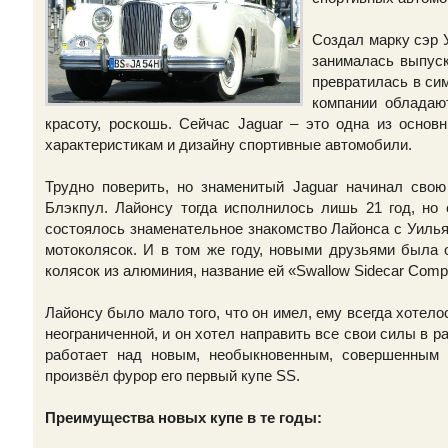
Создал марку сэр У
занималась выпус
превратилась в сим
компании обладаю
красоту, роскошь. Сейчас Jaguar – это одна из основ
характеристикам и дизайну спортивные автомобили.
Трудно поверить, но знаменитый Jaguar начинал свою
Блэкпул. Лайонсу тогда исполнилось лишь 21 год, но 
состоялось знаменательное знакомство Лайонса с Уиль
мотоколясок. И в том же году, новыми друзьями была 
колясок из алюминия, название ей «Swallow Sidecar Comp
Лайонсу было мало того, что он имел, ему всегда хотел
неограниченной, и он хотел направить все свои силы в ра
работает над новым, необыкновенным, совершенным к
произвёл фурор его первый купе SS.
Преимущества новых купе в те годы: