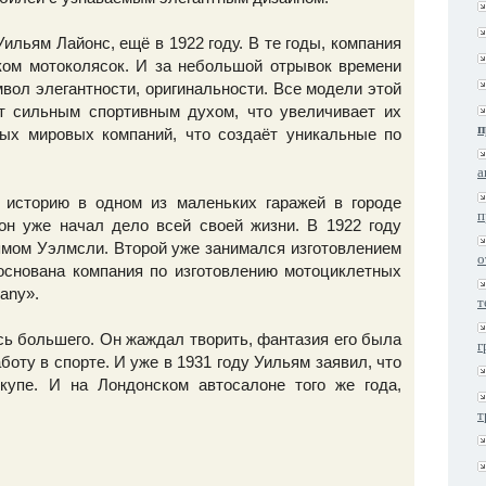
ильям Лайонс, ещё в 1922 году. В те годы, компания
ком мотоколясок. И за небольшой отрывок времени
вол элегантности, оригинальности. Все модели этой
т сильным спортивным духом, что увеличивает их
п
ных мировых компаний, что создаёт уникальные по
а
 историю в одном из маленьких гаражей в городе
п
он уже начал дело всей своей жизни. В 1922 году
ямом Уэлмсли. Второй уже занимался изготовлением
о
основана компания по изготовлению мотоциклетных
any».
т
ось большего. Он жаждал творить, фантазия его была
г
боту в спорте. И уже в 1931 году Уильям заявил, что
упе. И на Лондонском автосалоне того же года,
т