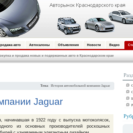
родажа авто
Автосалоны
Объявления
Новости
Видео
Ст
купка и продажа новых и подержанных авто в Краснодарском крае
Раз
С
Тема
: История автомобильной компании Jaguar
С
мпании Jaguar
Б
Руб
, начинавшая в 1922 году с выпуска мотоколясок,
одного из основных производителей роскошных
билей с узнаваемым элегантным дизайном.