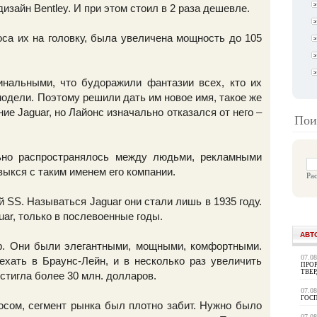
изайн Bentley. И при этом стоил в 2 раза дешевле.
са их на головку, была увеличена мощность до 105
нальными, что будоражили фантазии всех, кто их
дели. Поэтому решили дать им новое имя, такое же
е Jaguar, но Лайонс изначально отказался от него –
Пои
ьно распространялось между людьми, рекламными
выкся с таким именем его компании.
Ра
 SS. Называться Jaguar они стали лишь в 1935 году.
ar, только в послевоенные годы.
АВТ
р. Они были элегантными, мощными, комфортными.
07.0
хать в Браунс-Лейн, и в несколько раз увеличить
ПРОР
ТВЕ
стигла более 30 млн. долларов.
07.0
ГОС
осом, сегмент рынка был плотно забит. Нужно было
07.0