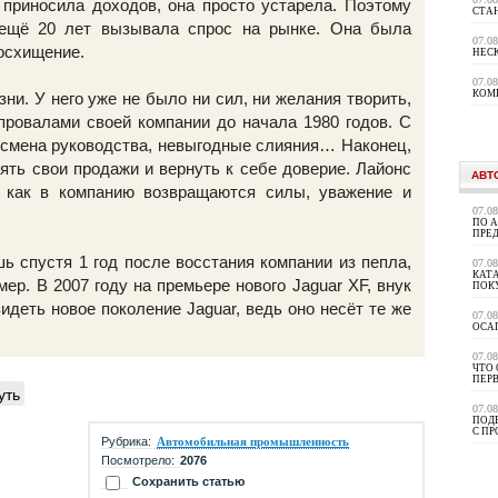
 приносила доходов, она просто устарела. Поэтому
СТА
 ещё 20 лет вызывала спрос на рынке. Она была
07.0
осхищение.
НЕС
07.0
КОМ
ни. У него уже не было ни сил, ни желания творить,
провалами своей компании до начала 1980 годов. С
 смена руководства, невыгодные слияния… Наконец,
ять свои продажи и вернуть к себе доверие. Лайонс
АВТ
и, как в компанию возвращаются силы, уважение и
07.0
ПО 
ПРЕ
шь спустя 1 год после восстания компании из пепла,
07.0
КАТА
ер. В 2007 году на премьере нового Jaguar XF, внук
ПОК
идеть новое поколение Jaguar, ведь оно несёт те же
07.0
ОСА
07.0
ЧТО 
ПЕР
уть
07.0
ПОД
С П
Рубрика:
Автомобильная промышленность
Посмотрело:
2076
Сохранить статью