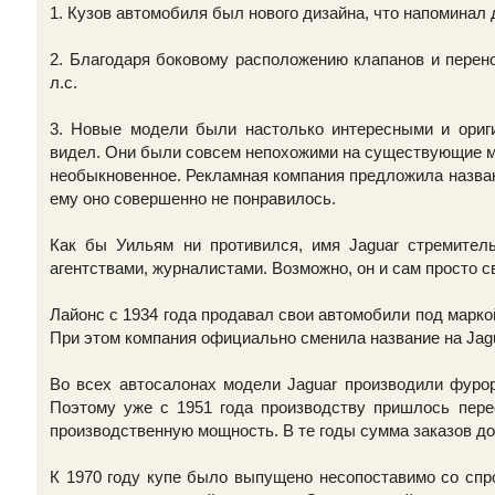
1. Кузов автомобиля был нового дизайна, что напоминал д
2. Благодаря боковому расположению клапанов и перено
л.с.
3. Новые модели были настолько интересными и ориги
видел. Они были совсем непохожими на существующие мо
необыкновенное. Рекламная компания предложила названи
ему оно совершенно не понравилось.
Как бы Уильям ни противился, имя Jaguar стремител
агентствами, журналистами. Возможно, он и сам просто с
Лайонс с 1934 года продавал свои автомобили под маркой
При этом компания официально сменила название на Jagu
Во всех автосалонах модели Jaguar производили фуро
Поэтому уже с 1951 года производству пришлось перее
производственную мощность. В те годы сумма заказов до
К 1970 году купе было выпущено несопоставимо со спр