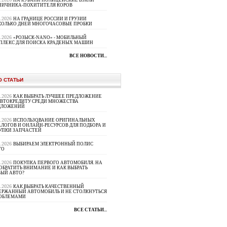
НА КУБАНИ ПОЛИЦЕЙСКИЕ ВЗЯЛИ
НИЧНИКА-ПОХИТИТЕЛЯ КОРОВ
8.2026
НА ГРАНИЦЕ РОССИИ И ГРУЗИИ
КОЛЬКО ДНЕЙ МНОГОЧАСОВЫЕ ПРОБКИ
8.2026
«РОЗЫСК-NANO» - МОБИЛЬНЫЙ
ПЛЕКС ДЛЯ ПОИСКА КРАДЕНЫХ МАШИН
ВСЕ НОВОСТИ...
О СТАТЬИ
8.2026
КАК ВЫБРАТЬ ЛУЧШЕЕ ПРЕДЛОЖЕНИЕ
АВТОКРЕДИТУ СРЕДИ МНОЖЕСТВА
ДЛОЖЕНИЙ
8.2026
ИСПОЛЬЗОВАНИЕ ОРИГИНАЛЬНЫХ
ЛОГОВ И ОНЛАЙН-РЕСУРСОВ ДЛЯ ПОДБОРА И
УПКИ ЗАПЧАСТЕЙ
8.2026
ВЫБИРАЕМ ЭЛЕКТРОННЫЙ ПОЛИС
ГО
8.2026
ПОКУПКА ПЕРВОГО АВТОМОБИЛЯ. НА
ОБРАТИТЬ ВНИМАНИЕ И КАК ВЫБРАТЬ
ВЫЙ АВТО?
8.2026
КАК ВЫБРАТЬ КАЧЕСТВЕННЫЙ
ЕРЖАННЫЙ АВТОМОБИЛЬ И НЕ СТОЛКНУТЬСЯ
РОБЛЕМАМИ
ВСЕ СТАТЬИ...