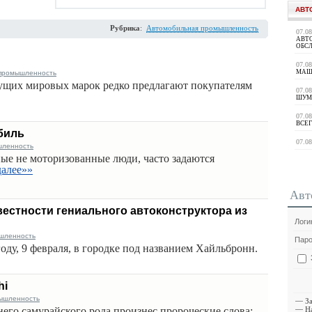
АВТ
Рубрика
:
Автомобильная промышленность
07.0
АВТ
ОБС
07.0
МАШ
промышленность
ущих мировых марок редко предлагают покупателям
07.0
ШУМ
07.0
ВСЕГ
обиль
07.0
шленность
ые не моторизованные люди, часто задаются
далее»»
Авт
вестности гениального автоконструктора из
Логи
шленность
Паро
оду, 9 февраля, в городке под названием Хайльбронн.
hi
ышленность
—
З
него самурайского рода произнес пророческие слова:
—
Н