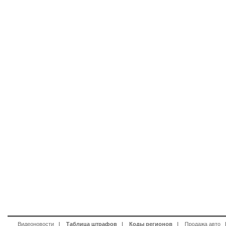
Видеоновости
|
Таблица штрафов
|
Коды регионов
|
Продажа авто
|