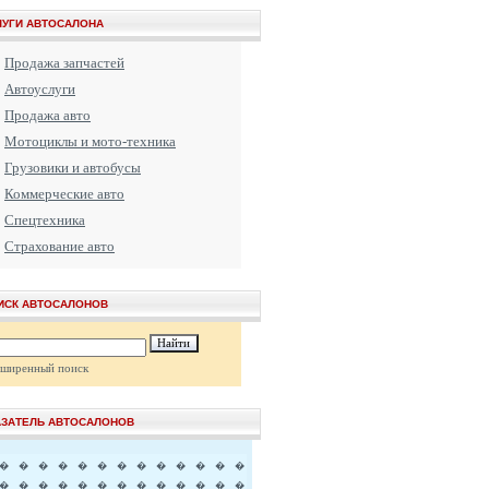
ЛУГИ АВТОСАЛОНА
Продажа запчастей
Автоуслуги
Продажа авто
Мотоциклы и мото-техника
Грузовики и автобусы
Коммерческие авто
Спецтехника
Страхование авто
ИСК АВТОСАЛОНОВ
сширенный поиск
АЗАТЕЛЬ АВТОСАЛОНОВ
�
�
�
�
�
�
�
�
�
�
�
�
�
�
�
�
�
�
�
�
�
�
�
�
�
�