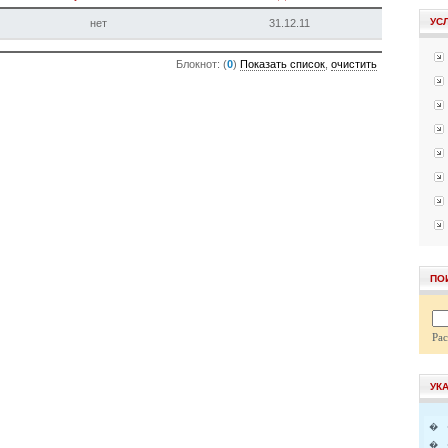
УС
нет
31.12.11
Блокнот: (
0
)
Показать список
,
очистить
ПО
Ра
УК
�
�