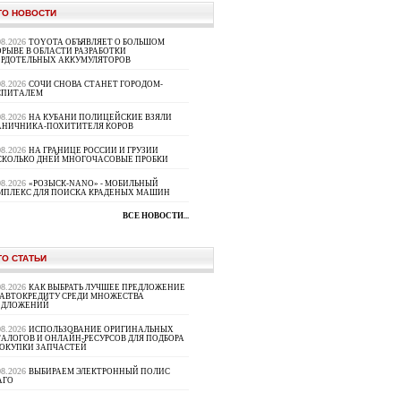
ТО НОВОСТИ
08.2026
TOYOTA ОБЪЯВЛЯЕТ О БОЛЬШОМ
РЫВЕ В ОБЛАСТИ РАЗРАБОТКИ
ЕРДОТЕЛЬНЫХ АККУМУЛЯТОРОВ
08.2026
СОЧИ СНОВА СТАНЕТ ГОРОДОМ-
СПИТАЛЕМ
08.2026
НА КУБАНИ ПОЛИЦЕЙСКИЕ ВЗЯЛИ
АНИЧНИКА-ПОХИТИТЕЛЯ КОРОВ
08.2026
НА ГРАНИЦЕ РОССИИ И ГРУЗИИ
СКОЛЬКО ДНЕЙ МНОГОЧАСОВЫЕ ПРОБКИ
08.2026
«РОЗЫСК-NANO» - МОБИЛЬНЫЙ
МПЛЕКС ДЛЯ ПОИСКА КРАДЕНЫХ МАШИН
ВСЕ НОВОСТИ...
ТО СТАТЬИ
08.2026
КАК ВЫБРАТЬ ЛУЧШЕЕ ПРЕДЛОЖЕНИЕ
 АВТОКРЕДИТУ СРЕДИ МНОЖЕСТВА
ЕДЛОЖЕНИЙ
08.2026
ИСПОЛЬЗОВАНИЕ ОРИГИНАЛЬНЫХ
ТАЛОГОВ И ОНЛАЙН-РЕСУРСОВ ДЛЯ ПОДБОРА
ПОКУПКИ ЗАПЧАСТЕЙ
08.2026
ВЫБИРАЕМ ЭЛЕКТРОННЫЙ ПОЛИС
АГО