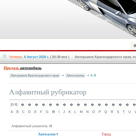
П
Четверг,
6 Август 2026 г.
| 20:38 мск
| Авторынок Краснодарского края, по
Продать
автомобиль
Авторынок Краснодарского края
Автосалоны
А-Я
Алфавитный рубрикатор
[0-9]
�
�
�
�
�
�
�
�
�
�
�
�
�
�
�
�
�
A
B
C
D
E
F
G
I
J
K
L
M
N
O
P
Q
R
S
T
U
H
Алфавитный указатель:
H
Автосалон
Город