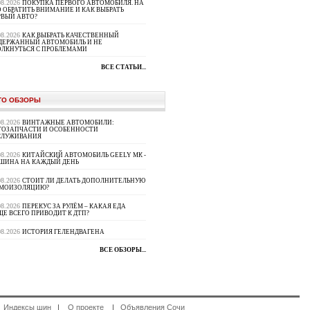
08.2026
ПОКУПКА ПЕРВОГО АВТОМОБИЛЯ. НА
 ОБРАТИТЬ ВНИМАНИЕ И КАК ВЫБРАТЬ
РВЫЙ АВТО?
08.2026
КАК ВЫБРАТЬ КАЧЕСТВЕННЫЙ
ДЕРЖАННЫЙ АВТОМОБИЛЬ И НЕ
ОЛКНУТЬСЯ С ПРОБЛЕМАМИ
ВСЕ СТАТЬИ...
ТО ОБЗОРЫ
08.2026
ВИНТАЖНЫЕ АВТОМОБИЛИ:
ТОЗАПЧАСТИ И ОСОБЕННОСТИ
СЛУЖИВАНИЯ
08.2026
КИТАЙСКИЙ АВТОМОБИЛЬ GEELY МК -
ШИНА НА КАЖДЫЙ ДЕНЬ
08.2026
СТОИТ ЛИ ДЕЛАТЬ ДОПОЛНИТЕЛЬНУЮ
МОИЗОЛЯЦИЮ?
08.2026
ПЕРЕКУС ЗА РУЛЁМ – КАКАЯ ЕДА
Е ВСЕГО ПРИВОДИТ К ДТП?
08.2026
ИСТОРИЯ ГЕЛЕНДВАГЕНА
ВСЕ ОБЗОРЫ...
|
Индексы шин
|
О проекте
|
Объявления Сочи