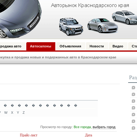
родажа авто
Автосалоны
Объявления
Новости
Видео
Ст
купка и продажа новых и подержанных авто в Краснодарском крае
Ра
�
�
�
�
�
�
�
�
�
�
�
V
W
X
Y
Z
Просмотр по городу:
Все города,
выбрать город
Прайс-лист
Дата