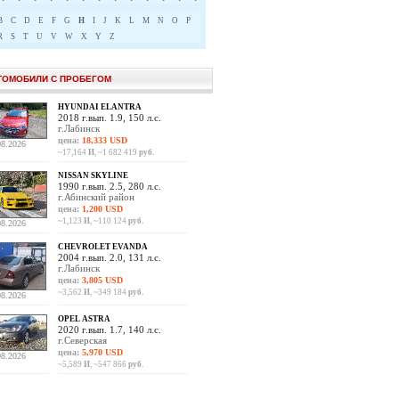
B
C
D
E
F
G
H
I
J
K
L
M
N
O
P
R
S
T
U
V
W
X
Y
Z
ТОМОБИЛИ С ПРОБЕГОМ
HYUNDAI ELANTRA
2018 г.вып. 1.9, 150 л.с.
г.Лабинск
цена:
18,333 USD
08.2026
~17,164
И
, ~1 682 419
руб.
NISSAN SKYLINE
1990 г.вып. 2.5, 280 л.с.
г.Абинский район
цена:
1,200 USD
~1,123
И
, ~110 124
руб.
08.2026
CHEVROLET EVANDA
2004 г.вып. 2.0, 131 л.с.
г.Лабинск
цена:
3,805 USD
~3,562
И
, ~349 184
руб.
08.2026
OPEL ASTRA
2020 г.вып. 1.7, 140 л.с.
г.Северская
цена:
5,970 USD
08.2026
~5,589
И
, ~547 866
руб.