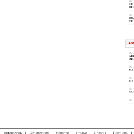
06.
ЧТО
ПЕ
06.
ПО
СТ
АВ
06.
АВ
ОБ
06.
МА
06.
ШУ
06.
ЧАЩ
06.
 Автосалоны |
Объявления
|
Новости
|
Статьи
|
Обзоры
|
Партнеры