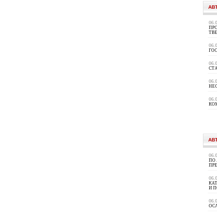
АВ
06.
ПРО
ТВ
06.
ГО
06.
СТ
06.
НЕ
06.
КО
АВ
06.
ПО
ПР
06.
КА
И 
06.
ОС