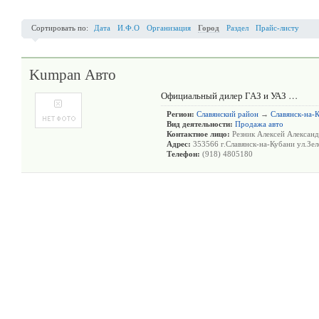
Сортировать по:
Дата
И.Ф.О
Организация
Город
Раздел
Прайс-листу
Kumpan Авто
Официальный дилер ГАЗ и УАЗ …
Регион:
Славянский район
→
Славянск-на-
Вид деятельности:
Продажа авто
Контактное лицо:
Резник Алексей Алексан
Адрес:
353566 г.Славянск-на-Кубани ул.Зел
Телефон:
(918) 4805180