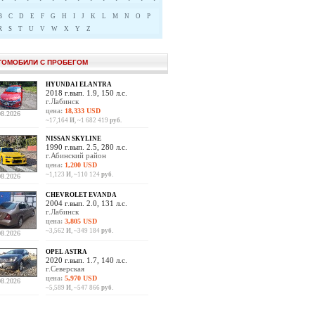
B
C
D
E
F
G
H
I
J
K
L
M
N
O
P
R
S
T
U
V
W
X
Y
Z
ТОМОБИЛИ С ПРОБЕГОМ
HYUNDAI ELANTRA
2018 г.вып. 1.9, 150 л.с.
г.Лабинск
цена:
18,333 USD
08.2026
~17,164
И
, ~1 682 419
руб.
NISSAN SKYLINE
1990 г.вып. 2.5, 280 л.с.
г.Абинский район
цена:
1,200 USD
~1,123
И
, ~110 124
руб.
08.2026
CHEVROLET EVANDA
2004 г.вып. 2.0, 131 л.с.
г.Лабинск
цена:
3,805 USD
~3,562
И
, ~349 184
руб.
08.2026
OPEL ASTRA
2020 г.вып. 1.7, 140 л.с.
г.Северская
цена:
5,970 USD
08.2026
~5,589
И
, ~547 866
руб.