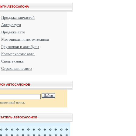
ЛУГИ АВТОСАЛОНА
Продажа запчастей
Автоуслуги
Продажа авто
Мотоциклы и мото-техника
Грузовики и автобусы
Коммерческие авто
Спецтехника
Страхование авто
ИСК АВТОСАЛОНОВ
сширенный поиск
АЗАТЕЛЬ АВТОСАЛОНОВ
�
�
�
�
�
�
�
�
�
�
�
�
�
�
�
�
�
�
�
�
�
�
�
�
�
�