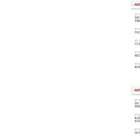
АВ
07.
ПРО
ТВ
07.
ГО
07.
СТ
07.
НЕ
07.
КО
АВ
07.
ПО
ПР
07.
КА
И 
07.
ОС