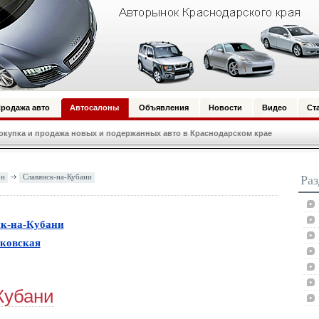
родажа авто
Автосалоны
Объявления
Новости
Видео
Ст
купка и продажа новых и подержанных авто в Краснодарском крае
он
Славянск-на-Кубани
Ра
(
1
)
к-на-Кубани
(
0
)
ковская
Кубани