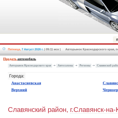
П
Пятница,
7 Август 2026 г.
| 09:11 мск
| Авторынок Краснодарского края, по
Продать
автомобиль
Авторынок Краснодарского края
Автосалоны
Регионы
Славянский рай
Города:
(
0
)
Анастасиевская
Славянс
(
0
)
Верхний
Черноер
Славянский район,
г.Славянск-на-