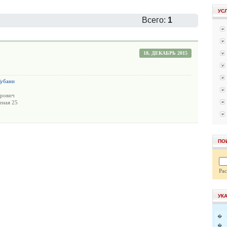
УС
Всего:
1
18, ДЕКАБРЬ 2015
Кубани
дрович
еная 25
ПО
Ра
УК
�
�