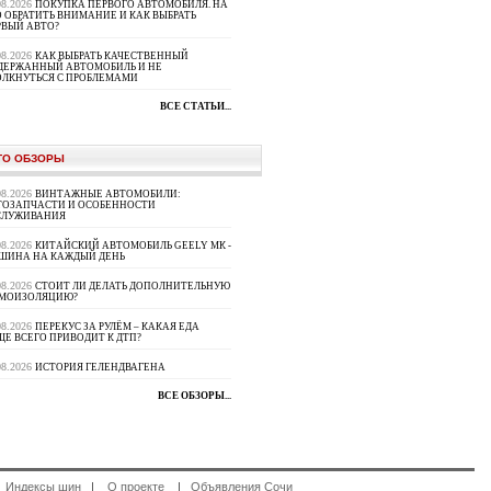
08.2026
ПОКУПКА ПЕРВОГО АВТОМОБИЛЯ. НА
 ОБРАТИТЬ ВНИМАНИЕ И КАК ВЫБРАТЬ
РВЫЙ АВТО?
08.2026
КАК ВЫБРАТЬ КАЧЕСТВЕННЫЙ
ДЕРЖАННЫЙ АВТОМОБИЛЬ И НЕ
ОЛКНУТЬСЯ С ПРОБЛЕМАМИ
ВСЕ СТАТЬИ...
ТО ОБЗОРЫ
08.2026
ВИНТАЖНЫЕ АВТОМОБИЛИ:
ТОЗАПЧАСТИ И ОСОБЕННОСТИ
СЛУЖИВАНИЯ
08.2026
КИТАЙСКИЙ АВТОМОБИЛЬ GEELY МК -
ШИНА НА КАЖДЫЙ ДЕНЬ
08.2026
СТОИТ ЛИ ДЕЛАТЬ ДОПОЛНИТЕЛЬНУЮ
МОИЗОЛЯЦИЮ?
08.2026
ПЕРЕКУС ЗА РУЛЁМ – КАКАЯ ЕДА
Е ВСЕГО ПРИВОДИТ К ДТП?
08.2026
ИСТОРИЯ ГЕЛЕНДВАГЕНА
ВСЕ ОБЗОРЫ...
|
Индексы шин
|
О проекте
|
Объявления Сочи