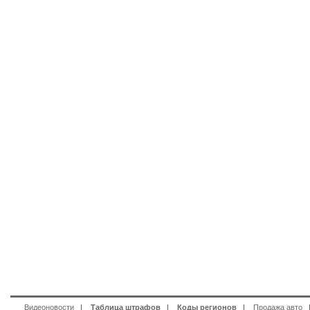
Видеоновости
|
Таблица штрафов
|
Коды регионов
|
Продажа авто
|