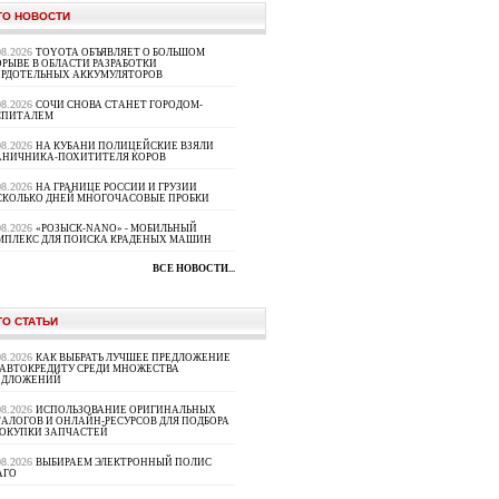
ТО НОВОСТИ
08.2026
TOYOTA ОБЪЯВЛЯЕТ О БОЛЬШОМ
РЫВЕ В ОБЛАСТИ РАЗРАБОТКИ
ЕРДОТЕЛЬНЫХ АККУМУЛЯТОРОВ
08.2026
СОЧИ СНОВА СТАНЕТ ГОРОДОМ-
СПИТАЛЕМ
08.2026
НА КУБАНИ ПОЛИЦЕЙСКИЕ ВЗЯЛИ
АНИЧНИКА-ПОХИТИТЕЛЯ КОРОВ
08.2026
НА ГРАНИЦЕ РОССИИ И ГРУЗИИ
СКОЛЬКО ДНЕЙ МНОГОЧАСОВЫЕ ПРОБКИ
08.2026
«РОЗЫСК-NANO» - МОБИЛЬНЫЙ
МПЛЕКС ДЛЯ ПОИСКА КРАДЕНЫХ МАШИН
ВСЕ НОВОСТИ...
ТО СТАТЬИ
08.2026
КАК ВЫБРАТЬ ЛУЧШЕЕ ПРЕДЛОЖЕНИЕ
 АВТОКРЕДИТУ СРЕДИ МНОЖЕСТВА
ЕДЛОЖЕНИЙ
08.2026
ИСПОЛЬЗОВАНИЕ ОРИГИНАЛЬНЫХ
ТАЛОГОВ И ОНЛАЙН-РЕСУРСОВ ДЛЯ ПОДБОРА
ПОКУПКИ ЗАПЧАСТЕЙ
08.2026
ВЫБИРАЕМ ЭЛЕКТРОННЫЙ ПОЛИС
АГО