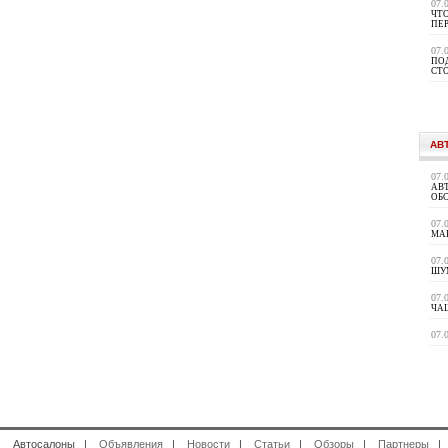
07.
ЧТО
ПЕ
07.
ПО
СТ
АВ
07.
АВ
ОБ
07.
МА
07.
ШУ
07.
ЧАЩ
07.
 Автосалоны |
Объявления
|
Новости
|
Статьи
|
Обзоры
|
Партнеры