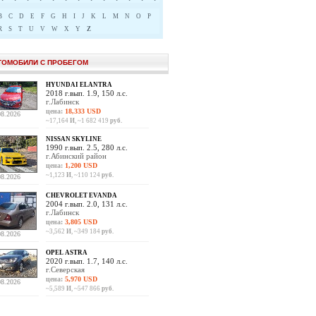
B
C
D
E
F
G
H
I
J
K
L
M
N
O
P
R
S
T
U
V
W
X
Y
Z
ТОМОБИЛИ С ПРОБЕГОМ
HYUNDAI ELANTRA
2018 г.вып. 1.9, 150 л.с.
г.Лабинск
цена:
18,333 USD
08.2026
~17,164
И
, ~1 682 419
руб.
NISSAN SKYLINE
1990 г.вып. 2.5, 280 л.с.
г.Абинский район
цена:
1,200 USD
~1,123
И
, ~110 124
руб.
08.2026
CHEVROLET EVANDA
2004 г.вып. 2.0, 131 л.с.
г.Лабинск
цена:
3,805 USD
~3,562
И
, ~349 184
руб.
08.2026
OPEL ASTRA
2020 г.вып. 1.7, 140 л.с.
г.Северская
цена:
5,970 USD
08.2026
~5,589
И
, ~547 866
руб.