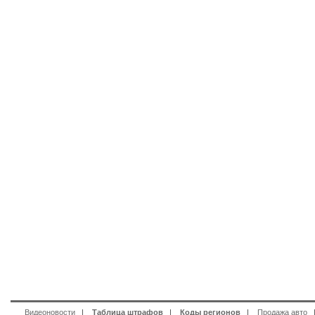
Видеоновости
|
Таблица штрафов
|
Коды регионов
|
Продажа авто
|