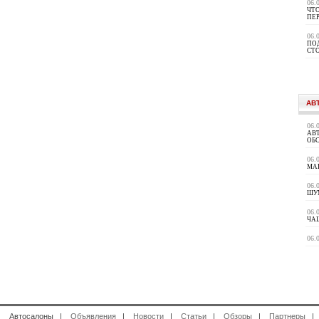
06.
ЧТО
ПЕ
06.
ПО
СТ
АВ
06.
АВ
ОБ
06.
МА
06.
ШУ
06.
ЧАЩ
06.
 Автосалоны |
Объявления
|
Новости
|
Статьи
|
Обзоры
|
Партнеры