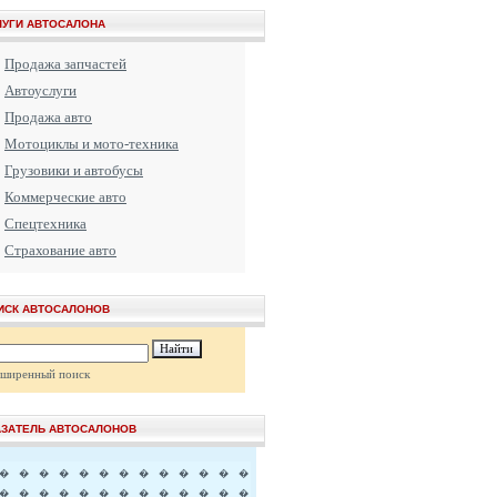
ЛУГИ АВТОСАЛОНА
Продажа запчастей
Автоуслуги
Продажа авто
Мотоциклы и мото-техника
Грузовики и автобусы
Коммерческие авто
Спецтехника
Страхование авто
ИСК АВТОСАЛОНОВ
сширенный поиск
АЗАТЕЛЬ АВТОСАЛОНОВ
�
�
�
�
�
�
�
�
�
�
�
�
�
�
�
�
�
�
�
�
�
�
�
�
�
�