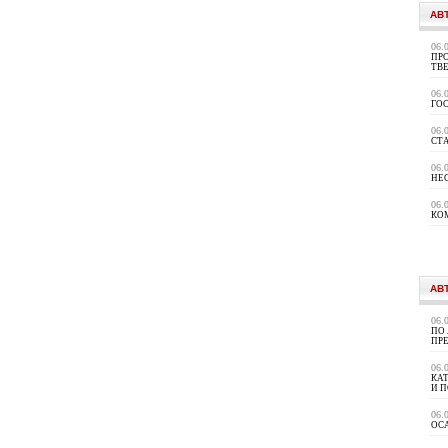
АВ
06.
ПРО
ТВ
06.
ГО
06.
СТ
06.
НЕ
06.
КО
АВ
06.
ПО
ПР
06.
КА
И 
06.
ОС