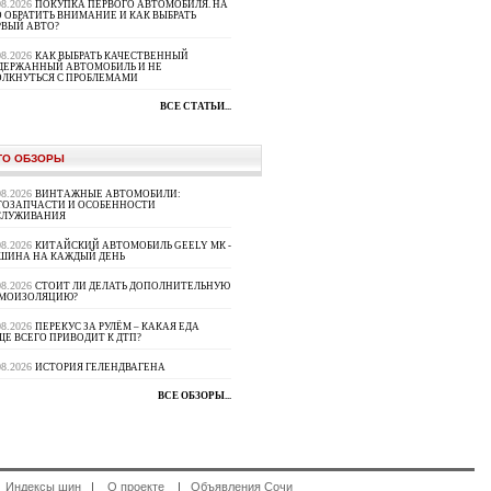
08.2026
ПОКУПКА ПЕРВОГО АВТОМОБИЛЯ. НА
 ОБРАТИТЬ ВНИМАНИЕ И КАК ВЫБРАТЬ
РВЫЙ АВТО?
08.2026
КАК ВЫБРАТЬ КАЧЕСТВЕННЫЙ
ДЕРЖАННЫЙ АВТОМОБИЛЬ И НЕ
ОЛКНУТЬСЯ С ПРОБЛЕМАМИ
ВСЕ СТАТЬИ...
ТО ОБЗОРЫ
08.2026
ВИНТАЖНЫЕ АВТОМОБИЛИ:
ТОЗАПЧАСТИ И ОСОБЕННОСТИ
СЛУЖИВАНИЯ
08.2026
КИТАЙСКИЙ АВТОМОБИЛЬ GEELY МК -
ШИНА НА КАЖДЫЙ ДЕНЬ
08.2026
СТОИТ ЛИ ДЕЛАТЬ ДОПОЛНИТЕЛЬНУЮ
МОИЗОЛЯЦИЮ?
08.2026
ПЕРЕКУС ЗА РУЛЁМ – КАКАЯ ЕДА
Е ВСЕГО ПРИВОДИТ К ДТП?
08.2026
ИСТОРИЯ ГЕЛЕНДВАГЕНА
ВСЕ ОБЗОРЫ...
|
Индексы шин
|
О проекте
|
Объявления Сочи