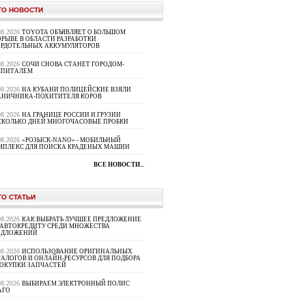
ТО НОВОСТИ
08.2026
TOYOTA ОБЪЯВЛЯЕТ О БОЛЬШОМ
РЫВЕ В ОБЛАСТИ РАЗРАБОТКИ
ЕРДОТЕЛЬНЫХ АККУМУЛЯТОРОВ
08.2026
СОЧИ СНОВА СТАНЕТ ГОРОДОМ-
СПИТАЛЕМ
08.2026
НА КУБАНИ ПОЛИЦЕЙСКИЕ ВЗЯЛИ
АНИЧНИКА-ПОХИТИТЕЛЯ КОРОВ
08.2026
НА ГРАНИЦЕ РОССИИ И ГРУЗИИ
СКОЛЬКО ДНЕЙ МНОГОЧАСОВЫЕ ПРОБКИ
08.2026
«РОЗЫСК-NANO» - МОБИЛЬНЫЙ
МПЛЕКС ДЛЯ ПОИСКА КРАДЕНЫХ МАШИН
ВСЕ НОВОСТИ...
ТО СТАТЬИ
08.2026
КАК ВЫБРАТЬ ЛУЧШЕЕ ПРЕДЛОЖЕНИЕ
 АВТОКРЕДИТУ СРЕДИ МНОЖЕСТВА
ЕДЛОЖЕНИЙ
08.2026
ИСПОЛЬЗОВАНИЕ ОРИГИНАЛЬНЫХ
ТАЛОГОВ И ОНЛАЙН-РЕСУРСОВ ДЛЯ ПОДБОРА
ПОКУПКИ ЗАПЧАСТЕЙ
08.2026
ВЫБИРАЕМ ЭЛЕКТРОННЫЙ ПОЛИС
АГО