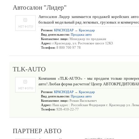
Автосалон "Лидер"
Автосалон Лидер занимается продажей корейских автом
большой модельный ряд легковых, грузовых и коммерче
Регион:
КРАСНОДАР
→
Краснодар
Вид деятельности:
Продажа авто
Контактное лицо:
Менеджер по продажам
Адрес:
г.Краснодар, ул. Ростовское шоссе 12К3
Телефон:
8 800 700 97 78
TLK-AUTO
Компания «TLK-AUTO» - мы продаем только проверен
авто! Любая форма расчетов! Центр АВТОКРЕДИТОВ
Регион:
КРАСНОДАР
→
Краснодар
Вид деятельности:
Продажа авто
Контактное лицо:
Роман Васильевич
Адрес:
Наш адрес : Российская Федерация г. Краснодар ул. Лизы
Телефон:
928-410-22-77
ПАРТНЕР АВТО