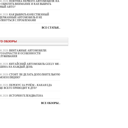
08.2026
ПОКУПКА ПЕРВОГО АВТОМОБИЛЯ. НА
 ОБРАТИТЬ ВНИМАНИЕ И КАК ВЫБРАТЬ
РВЫЙ АВТО?
08.2026
КАК ВЫБРАТЬ КАЧЕСТВЕННЫЙ
ДЕРЖАННЫЙ АВТОМОБИЛЬ И НЕ
ОЛКНУТЬСЯ С ПРОБЛЕМАМИ
ВСЕ СТАТЬИ...
ТО ОБЗОРЫ
08.2026
ВИНТАЖНЫЕ АВТОМОБИЛИ:
ТОЗАПЧАСТИ И ОСОБЕННОСТИ
СЛУЖИВАНИЯ
08.2026
КИТАЙСКИЙ АВТОМОБИЛЬ GEELY МК -
ШИНА НА КАЖДЫЙ ДЕНЬ
08.2026
СТОИТ ЛИ ДЕЛАТЬ ДОПОЛНИТЕЛЬНУЮ
МОИЗОЛЯЦИЮ?
08.2026
ПЕРЕКУС ЗА РУЛЁМ – КАКАЯ ЕДА
Е ВСЕГО ПРИВОДИТ К ДТП?
08.2026
ИСТОРИЯ ГЕЛЕНДВАГЕНА
ВСЕ ОБЗОРЫ...