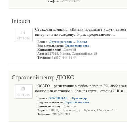
Телефон:
+79787124779
Intouch
Страховая компания «Интач» предлагает услуги автост
интернет и по телефону. Фирма предоставляет …
Регион:
Другие регионы
→
Москва
Вид деятельности:
Страхование авто
Контактное лицо:
Дмитрий
Адрес:
127018, Москва, Сущевский вал, 18
Телефон:
8 (800) 444-44-44
Страховой центр ДЮКС
- ОСАГО – регистрация в любом регионе РФ, любая катег
полное или частичное; - Зеленая карта – страны СНГ и 
Регион:
КРАСНОДАР
→
Краснодар
Вид деятельности:
Страхование авто
Контактное лицо:
Кристина
Адрес:
350000, г. Краснодар, ул. Красная, 124, офис 205
Телефон:
89886206911