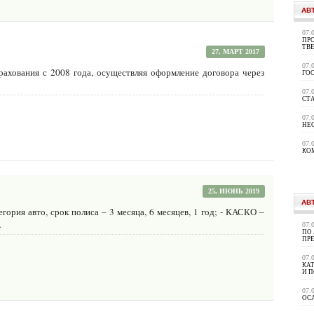
АВ
07.
ПРО
ТВ
27, МАРТ 2017
07.
рахования с 2008 года, осуществляя оформление договора через
ГО
07.
СТ
07.
НЕ
07.
КО
25, ИЮНЬ 2019
АВ
ория авто, срок полиса – 3 месяца, 6 месяцев, 1 год; - КАСКО –
…
07.
ПО
ПР
07.
КА
И 
07.
ОС