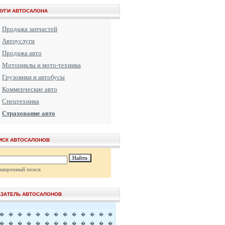
ЛУГИ АВТОСАЛОНА
Продажа запчастей
Автоуслуги
Продажа авто
Мотоциклы и мото-техника
Грузовики и автобусы
Коммерческие авто
Спецтехника
Страхование авто
ИСК АВТОСАЛОНОВ
сширенный поиск
АЗАТЕЛЬ АВТОСАЛОНОВ
�
�
�
�
�
�
�
�
�
�
�
�
�
�
�
�
�
�
�
�
�
�
�
�
�
�