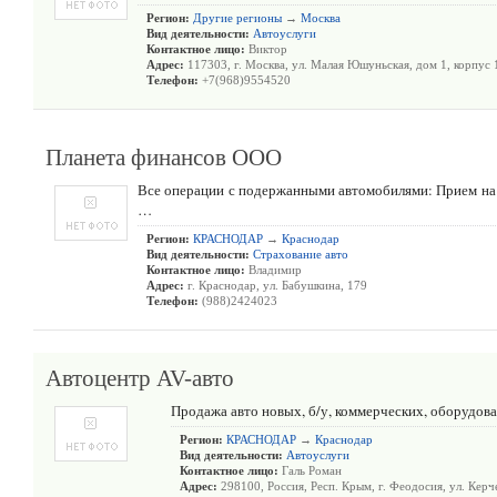
Регион:
Другие регионы
→
Москва
Вид деятельности:
Автоуслуги
Контактное лицо:
Виктор
Адрес:
117303, г. Москва, ул. Малая Юшуньская, дом 1, корпус 
Телефон:
+7(968)9554520
Планета финансов ООО
Все операции с подержанными автомобилями: Прием на 
…
Регион:
КРАСНОДАР
→
Краснодар
Вид деятельности:
Страхование авто
Контактное лицо:
Владимир
Адрес:
г. Краснодар, ул. Бабушкина, 179
Телефон:
(988)2424023
Автоцентр AV-авто
Продажа авто новых, б/у, коммерческих, оборудов
Регион:
КРАСНОДАР
→
Краснодар
Вид деятельности:
Автоуслуги
Контактное лицо:
Галь Роман
Адрес:
298100, Россия, Респ. Крым, г. Феодосия, ул. Керч