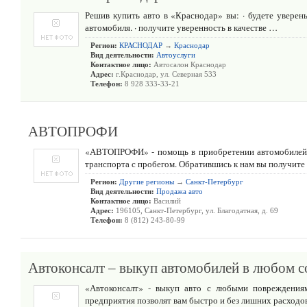
Решив купить авто в «Краснодар» вы: · будете уверен
автомобиля. · получите уверенность в качестве …
Регион:
КРАСНОДАР
→
Краснодар
Вид деятельности:
Автоуслуги
Контактное лицо:
Автосалон Краснодар
Адрес:
г.Краснодар, ул. Северная 533
Телефон:
8 928 333-33-21
АВТОПРОФИ
«АВТОПРОФИ» - помощь в приобретении автомобилей в
транспорта с пробегом. Обратившись к нам вы получит
Регион:
Другие регионы
→
Санкт-Петербург
Вид деятельности:
Продажа авто
Контактное лицо:
Василий
Адрес:
196105, Санкт-Петербург, ул. Благодатная, д. 69
Телефон:
8 (812) 243-80-99
Автоконсалт – выкуп автомобилей в любом 
«Автоконсалт» - выкуп авто с любыми повреждениям
предприятия позволят вам быстро и без лишних расход