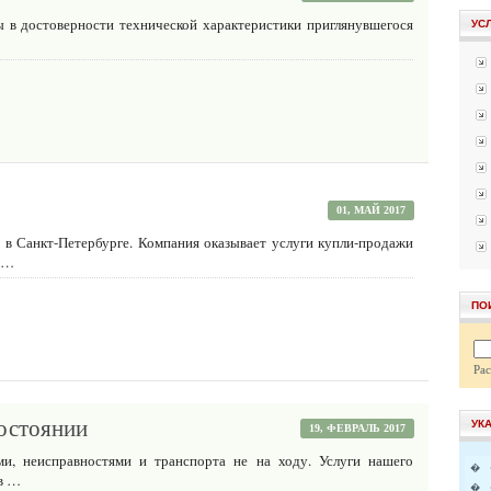
ы в достоверности технической характеристики приглянувшегося
УС
01, МАЙ 2017
 Санкт-Петербурге. Компания оказывает услуги купли-продажи
е …
ПО
Ра
состоянии
УК
19, ФЕВРАЛЬ 2017
и, неисправностями и транспорта не на ходу. Услуги нашего
�
ов …
�