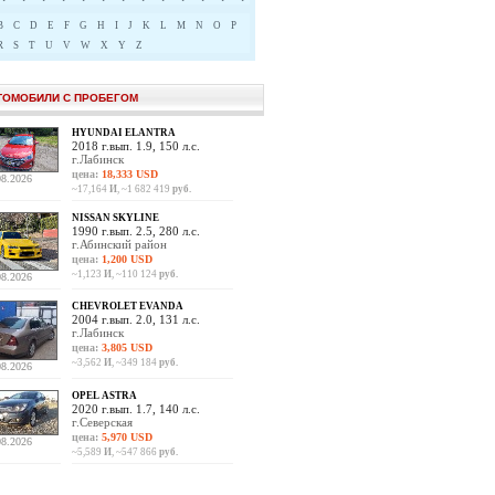
B
C
D
E
F
G
H
I
J
K
L
M
N
O
P
R
S
T
U
V
W
X
Y
Z
ТОМОБИЛИ С ПРОБЕГОМ
HYUNDAI ELANTRA
2018 г.вып. 1.9, 150 л.с.
г.Лабинск
цена:
18,333 USD
08.2026
~17,164
И
, ~1 682 419
руб.
NISSAN SKYLINE
1990 г.вып. 2.5, 280 л.с.
г.Абинский район
цена:
1,200 USD
~1,123
И
, ~110 124
руб.
08.2026
CHEVROLET EVANDA
2004 г.вып. 2.0, 131 л.с.
г.Лабинск
цена:
3,805 USD
~3,562
И
, ~349 184
руб.
08.2026
OPEL ASTRA
2020 г.вып. 1.7, 140 л.с.
г.Северская
цена:
5,970 USD
08.2026
~5,589
И
, ~547 866
руб.