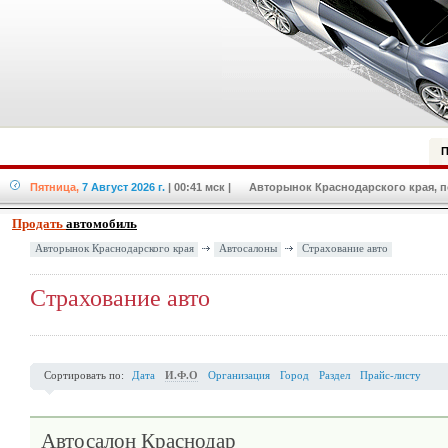
П
Пятница,
7 Август 2026 г.
| 00:41 мск
| Авторынок Краснодарского края, по
Продать
автомобиль
Авторынок Краснодарского края
Автосалоны
Страхование авто
Страхование авто
Сортировать по:
Дата
И.Ф.О
Организация
Город
Раздел
Прайс-листу
Автосалон Краснодар