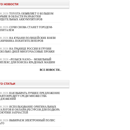
ТО НОВОСТИ
08.2026
TOYOTA ОБЪЯВЛЯЕТ О БОЛЬШОМ
РЫВЕ В ОБЛАСТИ РАЗРАБОТКИ
ЕРДОТЕЛЬНЫХ АККУМУЛЯТОРОВ
08.2026
СОЧИ СНОВА СТАНЕТ ГОРОДОМ-
СПИТАЛЕМ
08.2026
НА КУБАНИ ПОЛИЦЕЙСКИЕ ВЗЯЛИ
АНИЧНИКА-ПОХИТИТЕЛЯ КОРОВ
08.2026
НА ГРАНИЦЕ РОССИИ И ГРУЗИИ
СКОЛЬКО ДНЕЙ МНОГОЧАСОВЫЕ ПРОБКИ
08.2026
«РОЗЫСК-NANO» - МОБИЛЬНЫЙ
МПЛЕКС ДЛЯ ПОИСКА КРАДЕНЫХ МАШИН
ВСЕ НОВОСТИ...
ТО СТАТЬИ
08.2026
КАК ВЫБРАТЬ ЛУЧШЕЕ ПРЕДЛОЖЕНИЕ
 АВТОКРЕДИТУ СРЕДИ МНОЖЕСТВА
ЕДЛОЖЕНИЙ
08.2026
ИСПОЛЬЗОВАНИЕ ОРИГИНАЛЬНЫХ
ТАЛОГОВ И ОНЛАЙН-РЕСУРСОВ ДЛЯ ПОДБОРА
ПОКУПКИ ЗАПЧАСТЕЙ
08.2026
ВЫБИРАЕМ ЭЛЕКТРОННЫЙ ПОЛИС
АГО