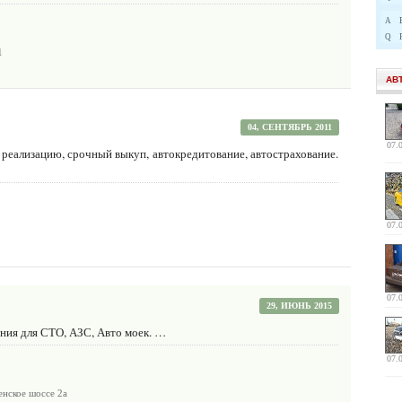
A
Q
1
АВ
04, СЕНТЯБРЬ 2011
07.
реализацию, срочный выкуп, автокредитование, автострахование.
07.
07.
29, ИЮНЬ 2015
ания для СТО, АЗС, Авто моек. …
07.
енское шоссе 2а