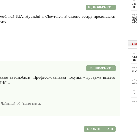
07.
ЧТО
08, НОЯБРЬ 2010
ПЕ
обилей KIA, Hyundai и Chevrolet. В салоне всегда представлен
07.
ПО
ских …
СТ
АВ
07.
АВ
ОБ
02, ЯНВАРЬ 2015
07.
МА
ные автомобили! Профессиональная покупка - продажа вашего
07.
АНИЯ …
ШУ
07.
ЧАЩ
07.
 Чайкиной 1/1 (напротив ск
07, ОКТЯБРЬ 2011