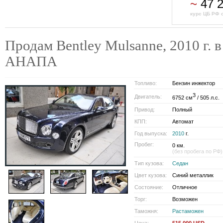
~
47 
курс ЦБ РФ о
Продам Bentley Mulsanne, 2010 г. в
АНАПА
Топливо:
Бензин инжектор
3
Двигатель:
6752 см
/ 505 л.с.
Привод:
Полный
КПП:
Автомат
Год выпуска:
2010
г.
Пробег:
0 км.
(без пробега по РФ)
Тип кузова:
Седан
Цвет кузова:
Синий металлик
Состояние:
Отличное
Торг:
Возможен
Таможня:
Растаможен