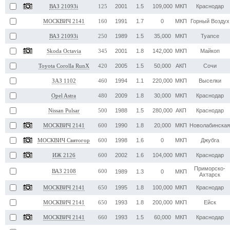
2001
1.5
109,000
МКП
Краснодар
ВАЗ 21093i
125
1991
1.7
0
МКП
Горный Воздух
МОСКВИЧ 2141
160
1989
1.5
35,000
МКП
Туапсе
ВАЗ 21093i
250
2001
1.8
142,000
МКП
Майкоп
Skoda Octavia
345
2005
1.5
50,000
АКП
Сочи
Toyota Corolla RunX
420
1994
1.1
220,000
МКП
Выселки
ЗАЗ 1102
460
2009
1.8
30,000
МКП
Краснодар
Opel Astra
480
1988
1.5
280,000
АКП
Краснодар
Nissan Pulsar
500
1990
1.8
20,000
МКП
Новолабинская
МОСКВИЧ 2141
600
1998
1.6
0
МКП
Джубга
МОСКВИЧ Святогор
600
2002
1.6
104,000
МКП
Краснодар
ИЖ 2126
600
Приморско-
ВАЗ 2108
600
1989
1.3
0
МКП
Ахтарск
1995
1.8
100,000
МКП
Краснодар
МОСКВИЧ 2141
650
1993
1.8
200,000
МКП
Ейск
МОСКВИЧ 2141
650
1993
1.5
60,000
МКП
Краснодар
МОСКВИЧ 2141
660