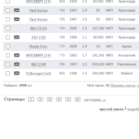
1993
1.4
60,000
МКП
Краснодар
МОСКВИЧ 2141
660
1987
1.8
50
МКП
Краснодар
Opel Ascona
700
1987
1.8
50
МКП
Краснодар
Opel Ascona
700
2005
1.5
107,000
МКП
Краснодар
ВАЗ 21124
700
1995
1.1
90,000
МКП
Краснодар
ЗАЗ 1102
700
2008
1.8
14
АКП
Адлер
Honda Civic
770
1992
1.7
191,341
МКП
Ахтырский
МОСКВИЧ 2141
770
1997
1.5
200,000
МКП
Павловская
ВАЗ 2108
780
1998
1.4
240,000
МКП
Майкоп
Volkswagen Golf
800
Найдено:
3099
шт.
Мой гараж: (
0
)
,
Показать список
о
Страницы:
1
2
3
4
5
6
следующая →
/
простой список
подроб