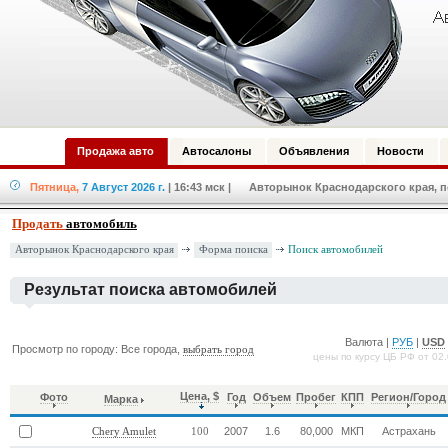
Продажа авто
Автосалоны
Объявления
Новости
Пятница,
7 Август 2026 г.
| 16:43 мск
| Авторынок Краснодарского края, по
Продать
автомобиль
Форма поиска
Авторынок Краснодарского края
Поиск автомобилей
Результат поиска автомобилей
Валюта |
РУБ
|
USD
Просмотр по городу: Все города,
выбрать город
цены по курсу ЦБ РФ от 02
Цена, $
Фото
Год
Объем
Пробег
КПП
Регион/Город
Марка
2007
1.6
80,000
МКП
Астрахань
Chery Amulet
100