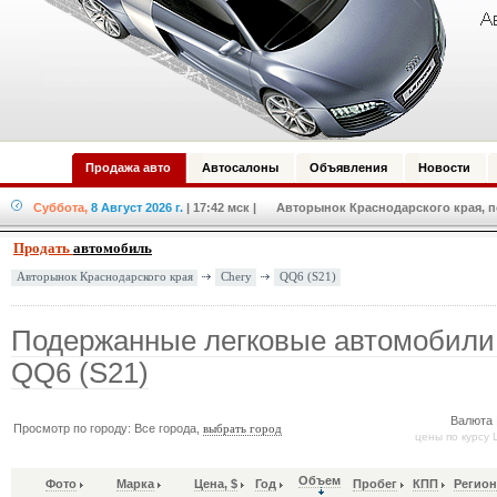
Продажа авто
Автосалоны
Объявления
Новости
Суббота,
8 Август 2026 г.
| 17:42 мск
| Авторынок Краснодарского края, по
Продать
автомобиль
Chery
QQ6 (S21)
Авторынок Краснодарского края
Подержанные легковые автомобили
QQ6 (S21)
Валюта 
Просмотр по городу: Все города,
выбрать город
цены по курсу 
Объем
Фото
Марка
Цена, $
Год
Пробег
КПП
Регион