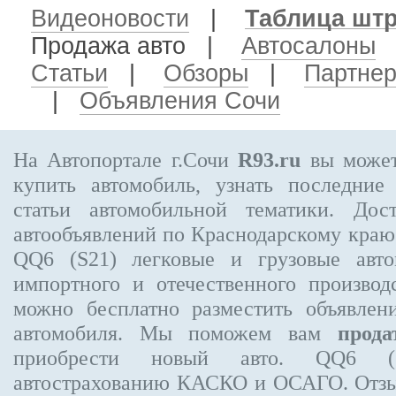
Видеоновости
|
Таблица шт
Продажа авто
|
Автосалоны
Статьи
|
Обзоры
|
Партне
|
Объявления Сочи
На Автопортале г.Сочи
R93.ru
вы может
купить автомобиль, узнать последние
статьи автомобильной тематики. Дос
автообъявлений по Краснодарскому кра
QQ6 (S21)
легковые и грузовые авто
импортного и отечественного производ
можно бесплатно
разместить объявлен
автомобиля. Мы поможем вам
прода
приобрести новый авто. QQ6 (
автострахованию КАСКО и ОСАГО. От