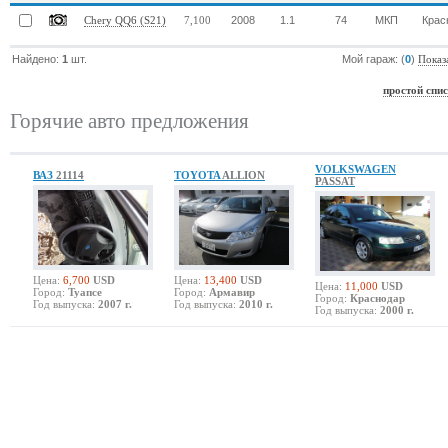
2008
1.1
74
МКП
Крас
Chery QQ6 (S21)
7,100
Найдено:
1
шт.
Мой гараж: (
0
)
Показ
простой спи
Горячие авто предложения
VOLKSWAGEN
ВАЗ
21114
TOYOTA
ALLION
PASSAT
Цена:
6,700
USD
Цена:
13,400
USD
Цена:
11,000
USD
Город:
Туапсе
Город:
Армавир
Город:
Краснодар
Год выпуска:
2007 г.
Год выпуска:
2010 г.
Год выпуска:
2000 г.