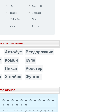
·
·
SSR
Starcraft
·
·
Tahoe
Tracker
·
·
Uplander
Van
·
·
Viva
Cruze
ОВУ АВТОМОБИЛЯ
Автобус
Вседорожник
т
Комби
Купе
Пикап
Родстер
л
Хэтчбек
Фургон
ВТОСАЛОНОВ
�
�
�
�
�
�
�
�
�
�
�
�
�
�
�
�
�
�
�
�
F
G
H
I
J
K
L
M
N
O
P
Q
R
S
T