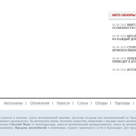
АВТО ОБЗОРЫ
06.08.2026
ВИНТ
ОСОБЕННОСТИ 
06.08.2026
КИТА
НА КАЖДЫЙ ДЕН
06.08.2026
СТОИ
ШУМОИЗОЛЯЦИ
06.08.2026
ПЕРЕК
ПРИВОДИТ К ДТ
06.08.2026
ИСТО
|
Автосалоны
|
Объявления
|
Новости
|
Статьи
|
Обзоры
|
Партнеры
е новости и почитать статьи автомобильной тематики. Доступна большая база автообъявлений по Кр
твенного производства. На автопортале можно бесплатно
разместить объявление
о продаже своего автом
 Отзывы
Chevrolet Rezzo
от автовладельцев, новости автомобильной промышленности, статьи на автомо
 джиппинга.
Продажа автомобилей
и спецтехники, водного транспорта в Сочи и Краснодаре.
Для прод