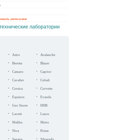
ы
ровать автосалон
технические лаборатории
·
·
Astro
Avalanche
·
·
Beretta
Blazer
·
·
Camaro
Caprice
·
·
Cavalier
Cobalt
·
·
Corsica
Corvette
·
·
Equinox
Evanda
·
·
Geo Storm
HHR
·
·
Lacetti
Lanos
·
·
Malibu
Metro
·
·
Niva
Prizm
·
·
Savana
Silverado