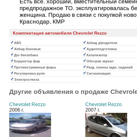
Есть всё. хороший, вместительный семей
предпродажное ТО. эксплуатировалась бе
женщина. Продаю в связи с покупкой ново
Краснодар, КМР
Комплектация автомобиля Chevrolet Rezzo
ABS
Airbag д/водителя
Airbag боковые
Аудиоподготовка
Д/о бензобака
Катализатор
Корректор фар
Обогрев зеркал
Противотуманные фары
Разд. спинка задн. сидений
Регулировка руля
Сигнализация
Электростекла
Другие объявления о продаже
Chevrol
Chevrolet Rezzo
Chevrolet Rezzo
2006 г.
2007 г.