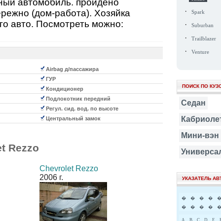
ный автомобиль. пройдено
·
режно (дом-работа). Хозяйка
Spark
го авто. Посмотреть можно:
·
Suburban
·
Trailblazer
·
Venture
Airbag д/пассажира
ГУР
ПОИСК ПО КУЗ
Кондиционер
Подлокотник передний
Седан
Регул. сид. вод. по высоте
Кабриоле
Центральный замок
Мини-вэн
et Rezzo
Универса
Chevrolet Rezzo
2006 г.
УКАЗАТЕЛЬ А
�
�
�
�
�
�
�
�
A
B
C
D
E