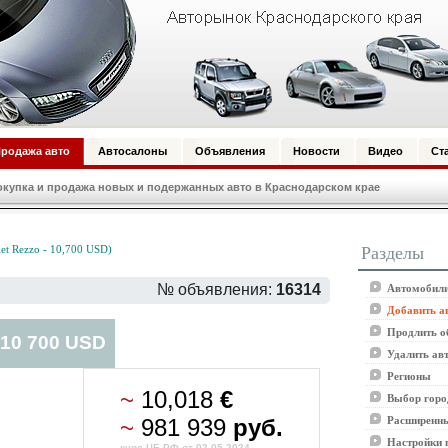
родажа авто
Автосалоны
Объявления
Новости
Видео
Ст
купка и продажа новых и подержанных авто в Краснодарском крае
Разделы
t Rezzo - 10,700 USD)
№ объявления:
16314
Автомобили
Добавить а
Продлить о
 10 700 USD
Удалить ав
Регионы
~
10,018
€
Выбор горо
~
981 939
руб.
Расширенны
Настройки 
курс ЦБ РФ от 02.05.2024