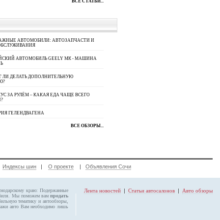
ВСЕ СТАТЬИ...
АЖНЫЕ АВТОМОБИЛИ: АВТОЗАПЧАСТИ И
ОБСЛУЖИВАНИЯ
ЙСКИЙ АВТОМОБИЛЬ GEELY МК - МАШИНА
Ь
Т ЛИ ДЕЛАТЬ ДОПОЛНИТЕЛЬНУЮ
Ю?
УС ЗА РУЛЁМ – КАКАЯ ЕДА ЧАЩЕ ВСЕГО
П?
РИЯ ГЕЛЕНДВАГЕНА
ВСЕ ОБЗОРЫ...
|
Индексы шин
|
О проекте
|
Объявления Сочи
аснодарскому краю:
Подержанные
Лента новостей
|
Статьи автосалонов
|
Авто обзоры
обиля. Мы поможем вам
продать
бильную тематику и автообзоры,
ажи авто Вам необходимо лишь