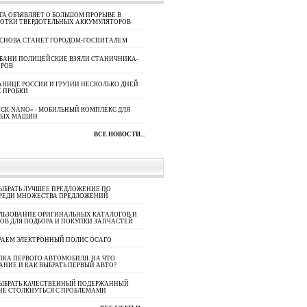
A ОБЪЯВЛЯЕТ О БОЛЬШОМ ПРОРЫВЕ В
БОТКИ ТВЕРДОТЕЛЬНЫХ АККУМУЛЯТОРОВ
 СНОВА СТАНЕТ ГОРОДОМ-ГОСПИТАЛЕМ
УБАНИ ПОЛИЦЕЙСКИЕ ВЗЯЛИ СТАНИЧНИКА-
ОРОВ
АНИЦЕ РОССИИ И ГРУЗИИ НЕСКОЛЬКО ДНЕЙ
 ПРОБКИ
СК-NANO» - МОБИЛЬНЫЙ КОМПЛЕКС ДЛЯ
НЫХ МАШИН
ВСЕ НОВОСТИ...
ЫБРАТЬ ЛУЧШЕЕ ПРЕДЛОЖЕНИЕ ПО
СРЕДИ МНОЖЕСТВА ПРЕДЛОЖЕНИЙ
ЛЬЗОВАНИЕ ОРИГИНАЛЬНЫХ КАТАЛОГОВ И
ОВ ДЛЯ ПОДБОРА И ПОКУПКИ ЗАПЧАСТЕЙ
РАЕМ ЭЛЕКТРОННЫЙ ПОЛИС ОСАГО
КА ПЕРВОГО АВТОМОБИЛЯ. НА ЧТО
АНИЕ И КАК ВЫБРАТЬ ПЕРВЫЙ АВТО?
ВЫБРАТЬ КАЧЕСТВЕННЫЙ ПОДЕРЖАННЫЙ
НЕ СТОЛКНУТЬСЯ С ПРОБЛЕМАМИ