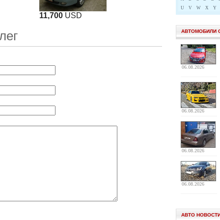
U
V
W
X
Y
11,700
USD
АВТОМОБИЛИ 
лег
06.08.2026
06.08.2026
06.08.2026
06.08.2026
АВТО НОВОСТ