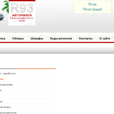
Вход
Регистрация
атьи
Обзоры
Штрафы
Коды регионов
Контакты
О сайте
 с пробегом
вто
бъявление
то
да
й поиск
пользователя