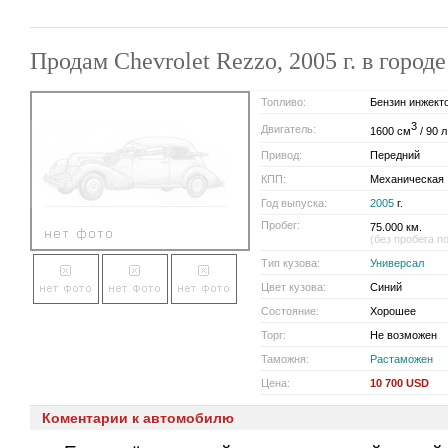
Продам Chevrolet Rezzo, 2005 г. в гор
Топливо:
Бензин инжект
3
Двигатель:
1600 см
/ 90 л
Привод:
Передний
КПП:
Механическая
Год выпуска:
2005
г.
Пробег:
75.000 км.
(без пробега п
Тип кузова:
Универсал
Цвет кузова:
Синий
Состояние:
Хорошее
Торг:
Не возможен
Таможня:
Растаможен
Цена:
10 700 USD
Коментарии к автомобилю