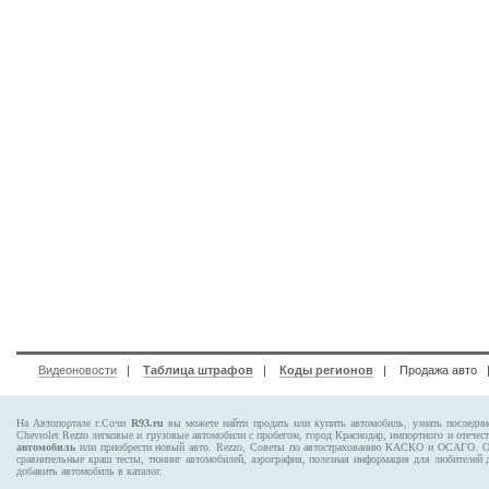
Видеоновости
|
Таблица штрафов
|
Коды регионов
|
Продажа авто
На Автопортале г.Сочи
R93.ru
вы можете найти продать или купить автомобиль, узнать последни
Chevrolet Rezzo
легковые и грузовые автомобили с пробегом, город Краснодар, импортного и отечес
автомобиль
или приобрести новый авто. Rezzo, Советы по автострахованию КАСКО и ОСАГО.
сравнительные краш тесты, тюнинг автомобилей, аэрография, полезная информация для любителей
добавить автомобиль в каталог.