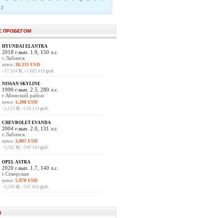
Z
С ПРОБЕГОМ
HYUNDAI ELANTRA
2018 г.вып. 1.9, 150 л.с.
г.Лабинск
цена:
18,333 USD
~17,164
И
, ~1 682 419
руб.
NISSAN SKYLINE
1990 г.вып. 2.5, 280 л.с.
г.Абинский район
цена:
1,200 USD
~1,123
И
, ~110 124
руб.
CHEVROLET EVANDA
2004 г.вып. 2.0, 131 л.с.
г.Лабинск
цена:
3,805 USD
~3,562
И
, ~349 184
руб.
OPEL ASTRA
2020 г.вып. 1.7, 140 л.с.
г.Северская
цена:
5,970 USD
~5,589
И
, ~547 866
руб.
И