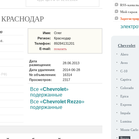
RSS-канал
Мой гараж
оде КРАСНОДАР
Зарегистри
электро
ор
Имя:
Олег
Регион:
Краснодар
.с.
Телефон:
89284131201
Chevrolet
E-mail:
показать
·
Alero
Дата
·
28.06.2013
Aveo
размещения:
Дата удаления:
2014-06-28
·
C-10
о РФ)
№ объявления:
16314
·
Просмотров:
2317
Captiva
·
Colorado
Все «
Chevrolet
»
подержанные
·
Epica
Все «
Chevrolet Rezzo
»
·
Express
подержанные
·
Impala
·
Lumina
·
Monte Carlo
·
Rezzo