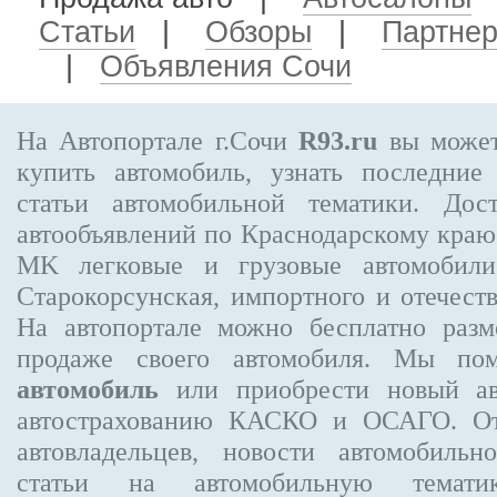
Статьи
|
Обзоры
|
Партне
|
Объявления Сочи
На Автопортале г.Сочи
R93.ru
вы может
купить автомобиль, узнать последние
статьи автомобильной тематики. Дос
автообъявлений по Краснодарскому кра
MK
легковые и грузовые автомобили
Старокорсунская, импортного и отечеств
На автопортале можно бесплатно
разм
продаже своего автомобиля. Мы п
автомобиль
или приобрести новый ав
автострахованию КАСКО и ОСАГО. 
автовладельцев, новости автомобиль
статьи на автомобильную темати