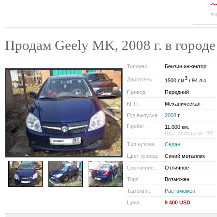
ку
Продам Geely MK, 2008 г. в гор
Топливо:
Бензин инжектор
3
Двигатель:
1500 см
/ 94 л.с.
Привод:
Передний
КПП:
Механическая
Год выпуска:
2008
г.
Пробег:
11.000 км.
(без пробега по РФ)
Тип кузова:
Седан
Цвет кузова:
Синий металлик
Состояние:
Отличное
Торг:
Возможен
Таможня:
Растаможен
Цена:
9 400 USD