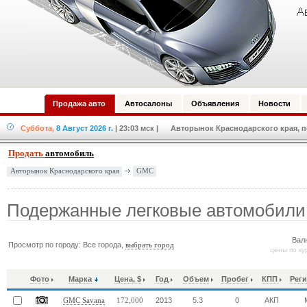
Продажа авто
Автосалоны
Объявления
Новости
Суббота,
8 Август 2026 г.
| 23:03 мск
| Авторынок Краснодарского края, по
Продать
автомобиль
GMC
Авторынок Краснодарского края
Подержанные легковые автомобил
Вал
Просмотр по городу: Все города,
выбрать город
цены по ку
Фото
Марка
Цена, $
Год
Объем
Пробег
КПП
Реги
2013
5.3
0
АКП
GMC Savana
172,000