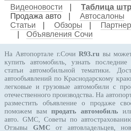
Видеоновости
|
Таблица шт
Продажа авто
|
Автосалоны
Статьи
|
Обзоры
|
Партне
|
Объявления Сочи
На Автопортале г.Сочи
R93.ru
вы может
купить автомобиль, узнать последние
статьи автомобильной тематики. Дос
автообъявлений по Краснодарскому кра
легковые и грузовые автомобили с про
отечественного производства. На автопо
разместить объявление
о продаже свое
поможем вам
продать автомобиль
или
авто. GMC, Советы по автострахова
Отзывы
GMC
от автовладельцев, нов