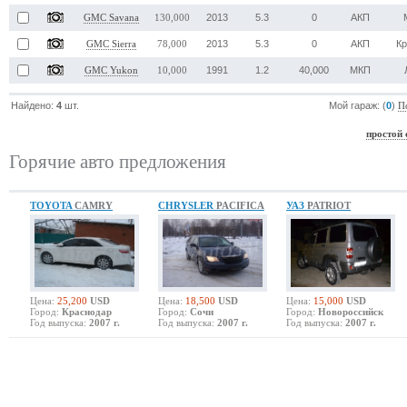
2013
5.3
0
АКП
GMC Savana
130,000
2013
5.3
0
АКП
К
GMC Sierra
78,000
1991
1.2
40,000
МКП
GMC Yukon
10,000
Найдено:
4
шт.
Мой гараж: (
0
)
П
простой 
Горячие авто предложения
TOYOTA
CAMRY
CHRYSLER
PACIFICA
УАЗ
PATRIOT
Цена:
25,200
USD
Цена:
18,500
USD
Цена:
15,000
USD
Город:
Краснодар
Город:
Сочи
Город:
Новороссийск
Год выпуска:
2007 г.
Год выпуска:
2007 г.
Год выпуска:
2007 г.