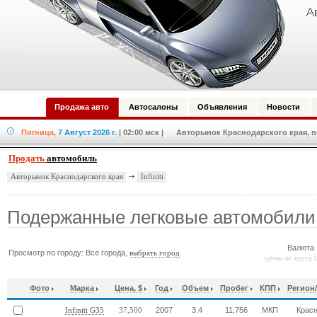
Продажа авто
Автосалоны
Объявления
Новости
Пятница,
7 Август 2026 г.
| 02:00 мск
| Авторынок Краснодарского края, по
Продать
автомобиль
Infiniti
Авторынок Краснодарского края
Подержанные легковые автомобили In
Валюта 
Просмотр по городу: Все города,
выбрать город
цены по курсу 
Фото
Марка
Цена, $
Год
Объем
Пробег
КПП
Регион
2007
3.4
11,756
МКП
Крас
Infiniti G35
37,500