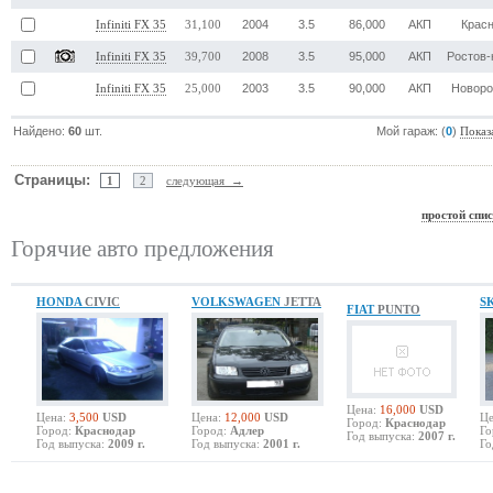
2004
3.5
86,000
АКП
Крас
Infiniti FX 35
31,100
2008
3.5
95,000
АКП
Ростов-
Infiniti FX 35
39,700
2003
3.5
90,000
АКП
Новоро
Infiniti FX 35
25,000
Найдено:
60
шт.
Мой гараж: (
0
)
Показ
Страницы:
1
2
следующая →
простой спи
Горячие авто предложения
HONDA
CIVIC
VOLKSWAGEN
JETTA
S
FIAT
PUNTO
Цена:
16,000
USD
Цена:
3,500
USD
Цена:
12,000
USD
Це
Город:
Краснодар
Город:
Краснодар
Город:
Адлер
Го
Год выпуска:
2007 г.
Год выпуска:
2009 г.
Год выпуска:
2001 г.
Го