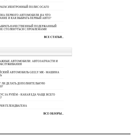
РАЕМ ЭЛЕКТРОННЫЙ ПОЛИС ОСАГО
КА ПЕРВОГО АВТОМОБИЛЯ. НА ЧТО
АНИЕ И КАК ВЫБРАТЬ ПЕРВЫЙ АВТО?
ВЫБРАТЬ КАЧЕСТВЕННЫЙ ПОДЕРЖАННЫЙ
НЕ СТОЛКНУТЬСЯ С ПРОБЛЕМАМИ
ВСЕ СТАТЬИ...
АЖНЫЕ АВТОМОБИЛИ: АВТОЗАПЧАСТИ И
ОБСЛУЖИВАНИЯ
ЙСКИЙ АВТОМОБИЛЬ GEELY МК - МАШИНА
Ь
Т ЛИ ДЕЛАТЬ ДОПОЛНИТЕЛЬНУЮ
Ю?
УС ЗА РУЛЁМ – КАКАЯ ЕДА ЧАЩЕ ВСЕГО
П?
РИЯ ГЕЛЕНДВАГЕНА
ВСЕ ОБЗОРЫ...