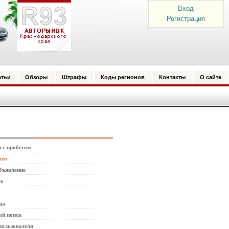
Вход
Регистрация
атьи
Обзоры
Штрафы
Коды регионов
Контакты
О сайте
 с пробегом
вто
бъявление
то
да
й поиск
пользователя