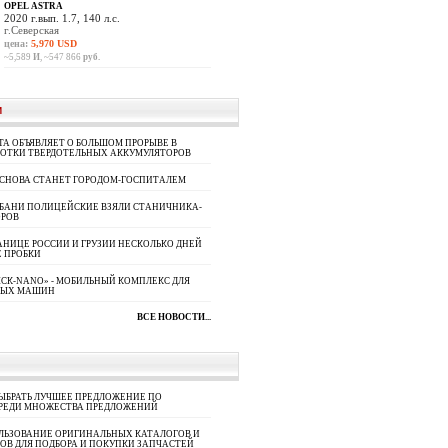
OPEL ASTRA
2020 г.вып. 1.7, 140 л.с.
г.Северская
цена:
5,970 USD
~5,589
И
, ~547 866
руб.
И
A ОБЪЯВЛЯЕТ О БОЛЬШОМ ПРОРЫВЕ В
БОТКИ ТВЕРДОТЕЛЬНЫХ АККУМУЛЯТОРОВ
 СНОВА СТАНЕТ ГОРОДОМ-ГОСПИТАЛЕМ
УБАНИ ПОЛИЦЕЙСКИЕ ВЗЯЛИ СТАНИЧНИКА-
ОРОВ
АНИЦЕ РОССИИ И ГРУЗИИ НЕСКОЛЬКО ДНЕЙ
 ПРОБКИ
СК-NANO» - МОБИЛЬНЫЙ КОМПЛЕКС ДЛЯ
НЫХ МАШИН
ВСЕ НОВОСТИ...
ЫБРАТЬ ЛУЧШЕЕ ПРЕДЛОЖЕНИЕ ПО
СРЕДИ МНОЖЕСТВА ПРЕДЛОЖЕНИЙ
ЛЬЗОВАНИЕ ОРИГИНАЛЬНЫХ КАТАЛОГОВ И
ОВ ДЛЯ ПОДБОРА И ПОКУПКИ ЗАПЧАСТЕЙ