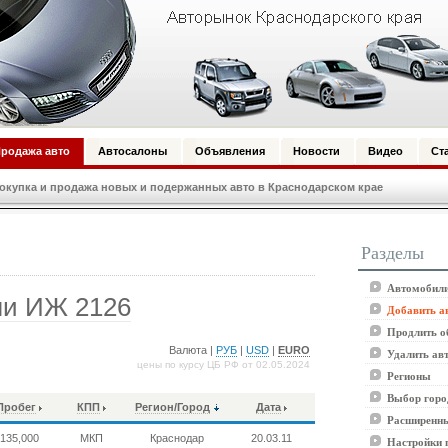
родажа авто
Автосалоны
Объявления
Новости
Видео
Ст
купка и продажа новых и подержанных авто в Краснодарском крае
Разделы
Автомобили
ли ИЖ 2126
Добавить а
Продлить о
Валюта |
РУБ
|
USD
|
EURO
Удалить ав
цены по курсу ЦБ РФ от 02.05.2024
Регионы
Выбор горо
Пробег
КПП
Регион/Город
Дата
Расширенны
135,000
МКП
Краснодар
20.03.11
Настройки 