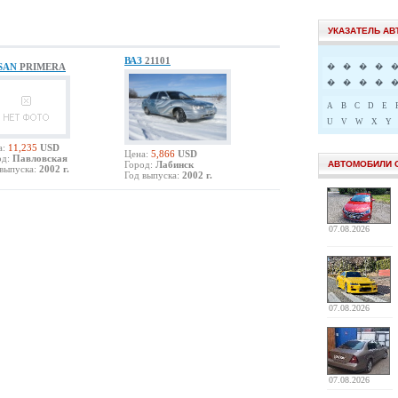
УКАЗАТЕЛЬ А
ВАЗ
21101
SSAN
PRIMERA
�
�
�
�
�
�
�
�
A
B
C
D
E
U
V
W
X
Y
а:
11,235
USD
Цена:
5,866
USD
од:
Павловская
Город:
Лабинск
АВТОМОБИЛИ 
выпуска:
2002 г.
Год выпуска:
2002 г.
07.08.2026
07.08.2026
07.08.2026