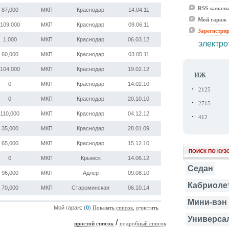
RSS-канал
87,000
МКП
Краснодар
14.04.11
Мой гараж
109,000
МКП
Краснодар
09.06.11
Зарегистри
1,000
МКП
Краснодар
06.03.12
электро
60,000
МКП
Краснодар
03.05.11
104,000
МКП
Краснодар
19.02.12
ИЖ
0
МКП
Краснодар
14.02.10
·
2125
0
МКП
Краснодар
20.10.10
·
2715
110,000
МКП
Краснодар
04.12.12
·
412
35,000
МКП
Краснодар
28.01.09
65,000
МКП
Краснодар
15.12.10
ПОИСК ПО КУЗ
0
МКП
Крымск
14.06.12
Седан
96,000
МКП
Адлер
09.08.10
Кабриоле
70,000
МКП
Староминская
06.10.14
Мини-вэн
Мой гараж: (
0
)
,
Показать список
очистить
Универса
/
простой список
подробный список