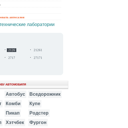
ы
ровать автосалон
технические лаборатории
·
·
2126
21261
·
·
2717
27171
ОВУ АВТОМОБИЛЯ
Автобус
Вседорожник
т
Комби
Купе
Пикап
Родстер
л
Хэтчбек
Фургон