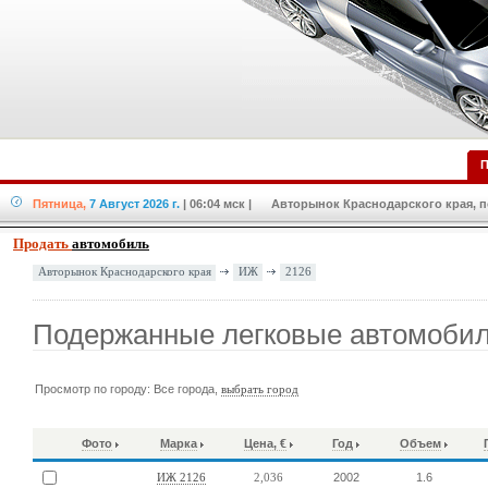
П
Пятница,
7 Август 2026 г.
| 06:04 мск
| Авторынок Краснодарского края, по
Продать
автомобиль
ИЖ
2126
Авторынок Краснодарского края
Подержанные легковые автомоби
Просмотр по городу: Все города,
выбрать город
Фото
Марка
Цена, €
Год
Объем
2002
1.6
ИЖ 2126
2,036