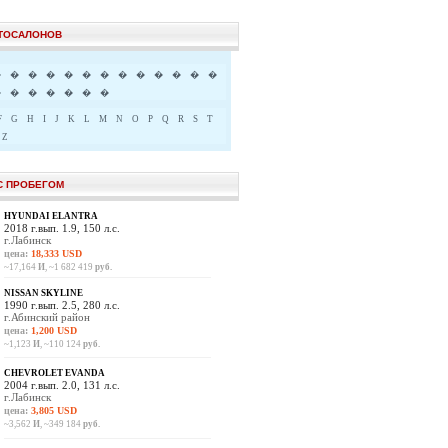
ВТОСАЛОНОВ
�
�
�
�
�
�
�
�
�
�
�
�
�
�
�
�
�
�
�
�
F
G
H
I
J
K
L
M
N
O
P
Q
R
S
T
Z
С ПРОБЕГОМ
HYUNDAI ELANTRA
2018 г.вып. 1.9, 150 л.с.
г.Лабинск
цена:
18,333 USD
~17,164
И
, ~1 682 419
руб.
NISSAN SKYLINE
1990 г.вып. 2.5, 280 л.с.
г.Абинский район
цена:
1,200 USD
~1,123
И
, ~110 124
руб.
CHEVROLET EVANDA
2004 г.вып. 2.0, 131 л.с.
г.Лабинск
цена:
3,805 USD
~3,562
И
, ~349 184
руб.