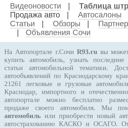
Видеоновости
|
Таблица шт
Продажа авто
|
Автосалоны
Статьи
|
Обзоры
|
Партне
|
Объявления Сочи
На Автопортале г.Сочи
R93.ru
вы может
купить автомобиль, узнать последние
статьи автомобильной тематики. Дос
автообъявлений по Краснодарскому кр
21261
легковые и грузовые автомобили
Краснодар, импортного и отечественно
автопортале можно бесплатно
разме
продаже своего автомобиля. Мы п
автомобиль
или приобрести новый авт
автострахованию КАСКО и ОСАГО. 