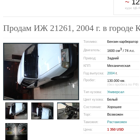
~
12
курс ЦБ 
Продам ИЖ 21261, 2004 г. в город
Топливо:
Бензин карбюратор
3
Двигатель:
1600 см
/ 74 л.с.
Привод:
Задний
КПП:
Механическая
Год выпуска:
2004
г.
Пробег:
130.000 км.
(без пробега по РФ)
Тип кузова:
Универсал
Цвет кузова:
Белый
Состояние:
Хорошее
Торг:
Возможен
Таможня:
Растаможен
Цена:
1 350 USD