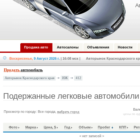
Продажа авто
Автосалоны
Объявления
Новости
Воскресенье,
9 Август 2026 г.
| 16:08 мск
| Авторынок Краснодарского кра
Продать
автомобиль
ИЖ
412
Авторынок Краснодарского края
Подержанные легковые автомобили
Вал
Просмотр по городу: Все города,
выбрать город
цены по ку
Фото
Марка
Цена, $
Год
Объем
Пробег
КПП
Рег
< нет записей >