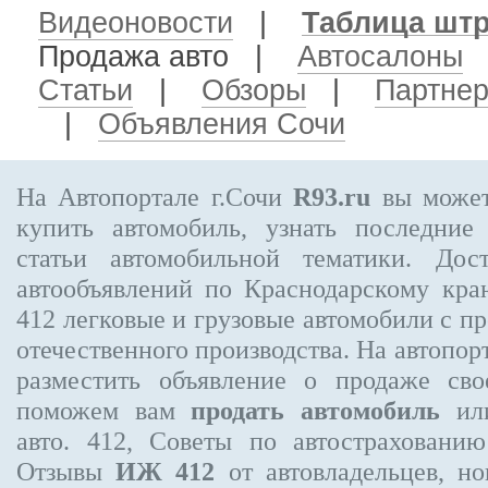
Видеоновости
|
Таблица шт
Продажа авто
|
Автосалоны
Статьи
|
Обзоры
|
Партне
|
Объявления Сочи
На Автопортале г.Сочи
R93.ru
вы может
купить автомобиль, узнать последние
статьи автомобильной тематики. Дос
автообъявлений по Краснодарскому кр
412
легковые и грузовые автомобили с пр
отечественного производства. На автопо
разместить объявление
о продаже свое
поможем вам
продать автомобиль
или
авто. 412, Советы по автострахова
Отзывы
ИЖ 412
от автовладельцев, но