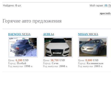
Найдено:
0
шт.
Мой гараж: (
0
)
П
простой 
Горячие авто предложения
DAEWOO
NEXIA
AUDI
A4
NISSAN
MICRA
Цена:
6,200
USD
Цена:
38,700
USD
Цена:
8,000
USD
Город:
Псебай
Город:
Сочи
Город:
Калининская
Год выпуска:
1998 г.
Год выпуска:
2008 г.
Год выпуска:
2003 г.