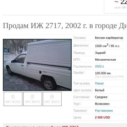
~
22
курс ЦБ 
Продам ИЖ 2717, 2002 г. в городе Д
Топливо:
Бензин карбюратор
3
Двигатель:
1500 см
/ 85 л.с.
Привод:
Задний
КПП:
Механическая
Год выпуска:
2002
г.
Пробег:
100.000 км.
(без пробега по РФ)
Тип кузова:
Пикап
Цвет кузова:
Белый
Состояние:
Среднее
Торг:
Возможен
Таможня:
Растаможен
Цена:
2 500 USD