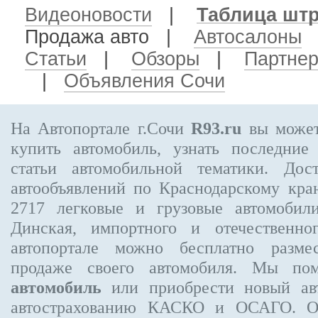
Видеоновости
|
Таблица шт
Продажа авто
|
Автосалоны
Статьи
|
Обзоры
|
Партне
|
Объявления Сочи
На Автопортале г.Сочи
R93.ru
вы может
купить автомобиль, узнать последние
статьи автомобильной тематики. Дос
автообъявлений по Краснодарскому кр
2717
легковые и грузовые автомобили
Динская, импортного и отечественно
автопортале можно бесплатно
разме
продаже своего автомобиля. Мы п
автомобиль
или приобрести новый авт
автострахованию КАСКО и ОСАГО. 