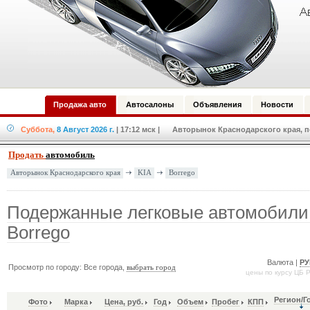
Продажа авто
Автосалоны
Объявления
Новости
Суббота,
8 Август 2026 г.
| 17:12 мск
| Авторынок Краснодарского края, по
Продать
автомобиль
KIA
Borrego
Авторынок Краснодарского края
Подержанные легковые автомобили
Borrego
Валюта |
РУ
Просмотр по городу: Все города,
выбрать город
цены по курсу ЦБ 
Регион/Г
Фото
Марка
Цена, руб.
Год
Объем
Пробег
КПП