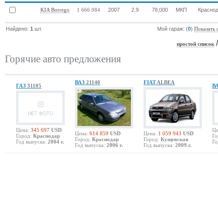
2007
2.9
78,000
МКП
Красно
KIA Borrego
1 666 084
Найдено:
1
шт.
Мой гараж: (
0
)
Показать 
простой список
Горячие авто предложения
ВАЗ
21140
FIAT
ALBEA
ГАЗ
31105
В
Цена:
345 697
USD
Це
Цена:
614 859
USD
Цена:
1 059 943
USD
Город:
Краснодар
Го
Город:
Краснодар
Город:
Кущевская
Год выпуска:
2004 г.
Го
Год выпуска:
2006 г.
Год выпуска:
2009 г.