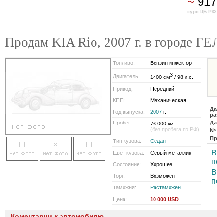
~
917
курс ЦБ РФ 
Продам KIA Rio, 2007 г. в городе
Топливо:
Бензин инжектор
3
Двигатель:
1400 см
/ 98 л.с.
Привод:
Передний
КПП:
Механическая
Да
Год выпуска:
2007
г.
ра
Пробег:
Да
76.000 км.
(без пробега по РФ)
№ 
Пр
Тип кузова:
Седан
В
Цвет кузова:
Серый металлик
п
Состояние:
Хорошее
В
Торг:
Возможен
п
Таможня:
Растаможен
Цена:
10 000 USD
Коментарии к автомобилю