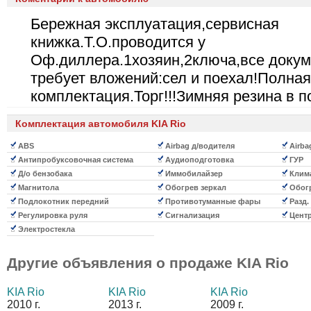
Бережная эксплуатация,сервисная
книжка.Т.О.проводится у
Оф.диллера.1хозяин,2ключа,все доку
требует вложений:сел и поехал!Полная
комплектация.Торг!!!Зимняя резина в по
Комплектация автомобиля KIA Rio
ABS
Airbag д/водителя
Airba
Антипробуксовочная система
Аудиоподготовка
ГУР
Д/о бензобака
Иммобилайзер
Клима
Магнитола
Обогрев зеркал
Обогр
Подлокотник передний
Противотуманные фары
Разд.
Регулировка руля
Сигнализация
Центр
Электростекла
Другие объявления о продаже
KIA Rio
KIA Rio
KIA Rio
KIA Rio
2010 г.
2013 г.
2009 г.