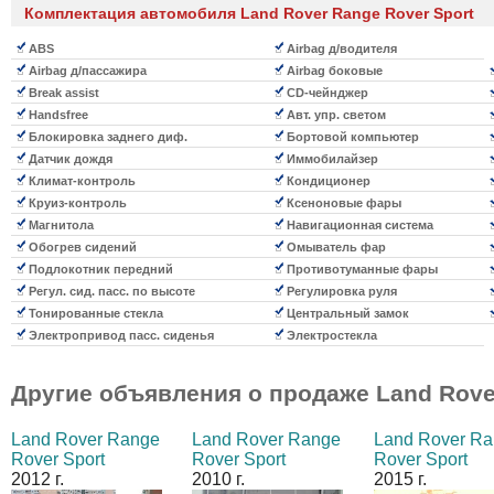
Комплектация автомобиля Land Rover Range Rover Sport
ABS
Airbag д/водителя
Airbag д/пассажира
Airbag боковые
Break assist
CD-чейнджер
Handsfree
Авт. упр. светом
Блокировка заднего диф.
Бортовой компьютер
Датчик дождя
Иммобилайзер
Климат-контроль
Кондиционер
Круиз-контроль
Ксеноновые фары
Магнитола
Навигационная система
Обогрев сидений
Омыватель фар
Подлокотник передний
Противотуманные фары
Регул. сид. пасс. по высоте
Регулировка руля
Тонированные стекла
Центральный замок
Электропривод пасс. сиденья
Электростекла
Другие объявления о продаже
Land Rove
Land Rover Range
Land Rover Range
Land Rover R
Rover Sport
Rover Sport
Rover Sport
2012 г.
2010 г.
2015 г.