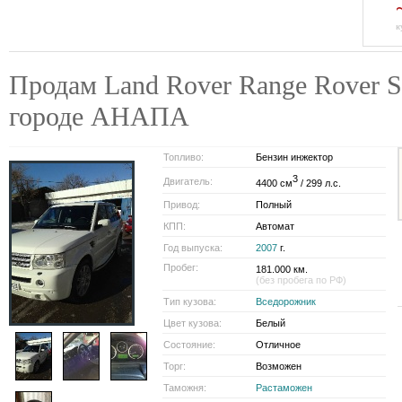
к
Продам Land Rover Range Rover Spo
городе АНАПА
Топливо:
Бензин инжектор
3
Двигатель:
4400 см
/ 299 л.с.
Привод:
Полный
КПП:
Автомат
Год выпуска:
2007
г.
Пробег:
181.000 км.
(без пробега по РФ)
Тип кузова:
Вседорожник
Цвет кузова:
Белый
Состояние:
Отличное
Торг:
Возможен
Таможня:
Растаможен