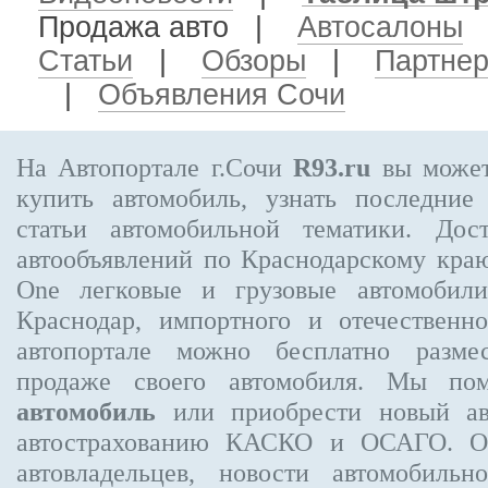
Продажа авто
|
Автосалоны
Статьи
|
Обзоры
|
Партне
|
Объявления Сочи
На Автопортале г.Сочи
R93.ru
вы может
купить автомобиль, узнать последние
статьи автомобильной тематики. Дос
автообъявлений по Краснодарскому кра
One
легковые и грузовые автомобили
Краснодар, импортного и отечественно
автопортале можно бесплатно
разме
продаже своего автомобиля. Мы п
автомобиль
или приобрести новый ав
автострахованию КАСКО и ОСАГО. 
автовладельцев, новости автомобиль