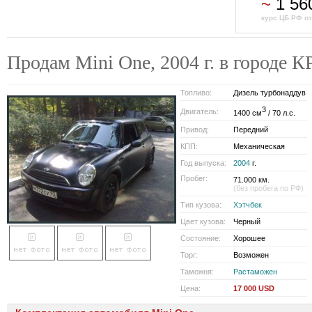
~
1 56
курс ЦБ РФ от
Продам Mini One, 2004 г. в город
Топливо:
Дизель турбонаддув
3
Двигатель:
1400 см
/ 70 л.с.
Привод:
Передний
КПП:
Механическая
Год выпуска:
2004
г.
Пробег:
71.000 км.
(без пробега по РФ)
Тип кузова:
Хэтчбек
Цвет кузова:
Черный
Состояние:
Хорошее
Торг:
Возможен
Таможня:
Растаможен
Цена:
17 000 USD