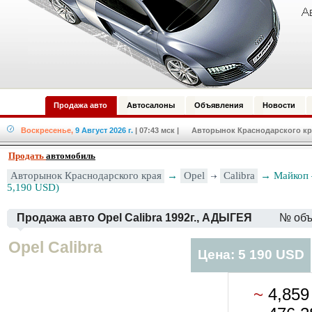
Продажа авто
Автосалоны
Объявления
Новости
Воскресенье,
9 Август 2026 г.
| 07:43 мск
| Авторынок Краснодарского кра
Продать
автомобиль
Opel
Calibra
Авторынок Краснодарского края
→
→ Майкоп —
5,190 USD)
Продажа авто Opel Calibra 1992г., АДЫГЕЯ
№ объ
Opel Calibra
Цена: 5 190 USD
~
4,85