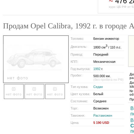
~
476 
курс ЦБ РФ от 0
Продам Opel Calibra, 1992 г. в город
Топливо:
Бензин инжектор
3
Двигатель:
1800 см
/ 110 л.с.
Привод:
Передний
КПП:
Механическая
Год выпуска:
1992
г.
Да
Пробег:
500.000 км.
ра
(без пробега по РФ)
Да
уд
Тип кузова:
Седан
№
Цвет кузова:
Белый
об
Пр
Состояние:
Среднее
В
Торг:
Возможен
п
Таможня:
Растаможен
В
Цена:
5 190 USD
C
п