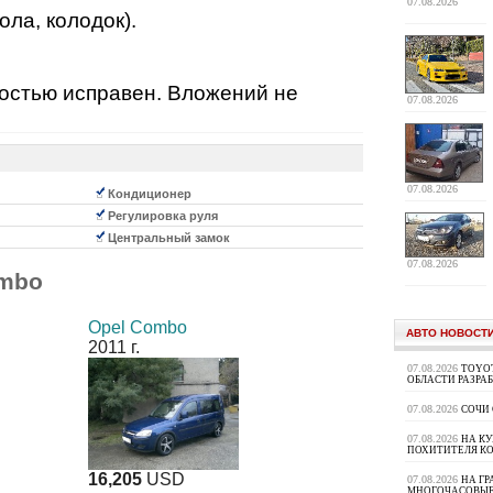
07.08.2026
ла, колодок).
ностью исправен. Вложений не
07.08.2026
07.08.2026
Кондиционер
Регулировка руля
Центральный замок
07.08.2026
ombo
Opel Combo
АВТО НОВОСТ
2011 г.
07.08.2026
TOYOT
ОБЛАСТИ РАЗРА
07.08.2026
СОЧИ
07.08.2026
НА К
ПОХИТИТЕЛЯ К
16,205
USD
07.08.2026
НА ГР
МНОГОЧАСОВЫЕ