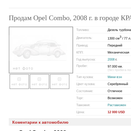
Продам Opel Combo, 2008 г. в городе 
Топливо:
Дизель турбон
3
Двигатель:
1300 см
/ 77 л.
Привод:
Передний
КПП:
Механическая
Год выпуска:
2008
г.
Пробег:
97.000 км.
(без пробега по
Тип кузова:
Мини-вэн
Цвет кузова:
Серебрянный
Состояние:
Отличное
Торг:
Возможен
Таможня:
Растаможен
Цена:
12 000 USD
Коментарии к автомобилю