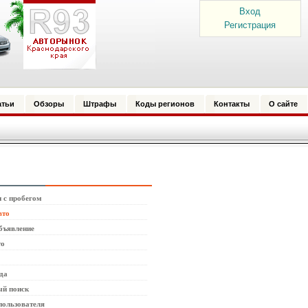
Вход
Регистрация
атьи
Обзоры
Штрафы
Коды регионов
Контакты
О сайте
 с пробегом
вто
бъявление
то
да
й поиск
пользователя