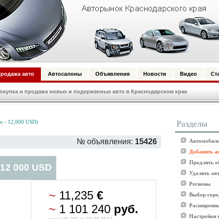
родажа авто
Автосалоны
Объявления
Новости
Видео
Ст
купка и продажа новых и подержанных авто в Краснодарском крае
Разделы
 - 12,000 USD)
№ объявления:
15426
Автомобили
Добавить а
Продлить о
 12 000 USD
Удалить ав
Регионы
~
11,235
€
Выбор горо
~
1 101 240
руб.
Расширенны
Настройки 
курс ЦБ РФ от 02.05.2024