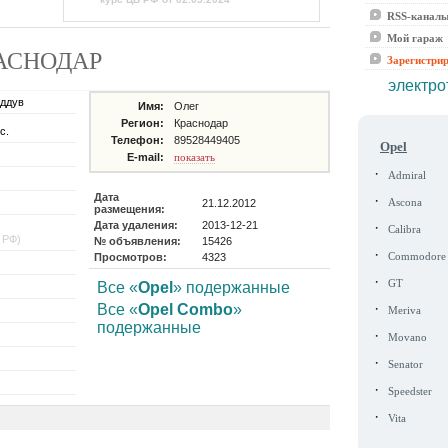
RSS-канал
Мой гараж
КРАСНОДАР
Зарегистри
электро
аддув
Имя:
Олег
Регион:
Краснодар
с.
Телефон:
89528449405
Opel
E-mail:
показать
·
Admiral
Дата
·
21.12.2012
Ascona
размещения:
Дата удаления:
2013-12-21
·
Calibra
 РФ)
№ объявления:
15426
·
Просмотров:
4323
Commodore
·
GT
Все «
Opel
» подержанные
·
Все «
Opel Combo
»
Meriva
подержанные
·
Movano
·
Senator
·
Speedster
·
Vita