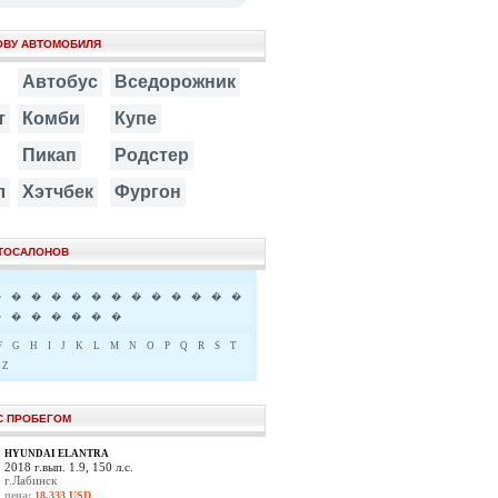
ОВУ АВТОМОБИЛЯ
Автобус
Вседорожник
т
Комби
Купе
Пикап
Родстер
л
Хэтчбек
Фургон
ВТОСАЛОНОВ
�
�
�
�
�
�
�
�
�
�
�
�
�
�
�
�
�
�
�
�
F
G
H
I
J
K
L
M
N
O
P
Q
R
S
T
Z
С ПРОБЕГОМ
HYUNDAI ELANTRA
2018 г.вып. 1.9, 150 л.с.
г.Лабинск
цена:
18,333 USD