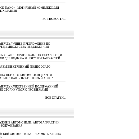
СК-NANO» - МОБИЛЬНЫЙ КОМПЛЕКС ДЛЯ
НЫХ МАШИН
ВСЕ НОВОСТИ...
ЫБРАТЬ ЛУЧШЕЕ ПРЕДЛОЖЕНИЕ ПО
СРЕДИ МНОЖЕСТВА ПРЕДЛОЖЕНИЙ
ЛЬЗОВАНИЕ ОРИГИНАЛЬНЫХ КАТАЛОГОВ И
ОВ ДЛЯ ПОДБОРА И ПОКУПКИ ЗАПЧАСТЕЙ
РАЕМ ЭЛЕКТРОННЫЙ ПОЛИС ОСАГО
КА ПЕРВОГО АВТОМОБИЛЯ. НА ЧТО
АНИЕ И КАК ВЫБРАТЬ ПЕРВЫЙ АВТО?
ВЫБРАТЬ КАЧЕСТВЕННЫЙ ПОДЕРЖАННЫЙ
НЕ СТОЛКНУТЬСЯ С ПРОБЛЕМАМИ
ВСЕ СТАТЬИ...
АЖНЫЕ АВТОМОБИЛИ: АВТОЗАПЧАСТИ И
ОБСЛУЖИВАНИЯ
ЙСКИЙ АВТОМОБИЛЬ GEELY МК - МАШИНА
Ь