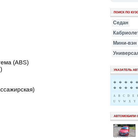
ПОИСК ПО КУЗ
Седан
Кабриоле
Мини-вэн
Универса
тема (ABS)
)
УКАЗАТЕЛЬ А
�
�
�
�
ассажирская)
�
�
�
�
A
B
C
D
E
U
V
W
X
Y
АВТОМОБИЛИ 