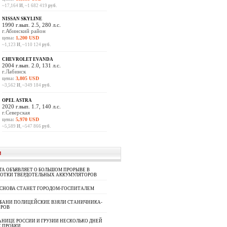
~17,164
И
, ~1 682 419
руб.
NISSAN SKYLINE
1990 г.вып. 2.5, 280 л.с.
г.Абинский район
цена:
1,200 USD
~1,123
И
, ~110 124
руб.
CHEVROLET EVANDA
2004 г.вып. 2.0, 131 л.с.
г.Лабинск
цена:
3,805 USD
~3,562
И
, ~349 184
руб.
OPEL ASTRA
2020 г.вып. 1.7, 140 л.с.
г.Северская
цена:
5,970 USD
~5,589
И
, ~547 866
руб.
И
A ОБЪЯВЛЯЕТ О БОЛЬШОМ ПРОРЫВЕ В
БОТКИ ТВЕРДОТЕЛЬНЫХ АККУМУЛЯТОРОВ
 СНОВА СТАНЕТ ГОРОДОМ-ГОСПИТАЛЕМ
УБАНИ ПОЛИЦЕЙСКИЕ ВЗЯЛИ СТАНИЧНИКА-
ОРОВ
АНИЦЕ РОССИИ И ГРУЗИИ НЕСКОЛЬКО ДНЕЙ
 ПРОБКИ