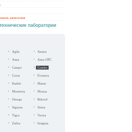
ы
ровать автосалон
технические лаборатории
·
·
Agila
Antara
·
·
Astra
Astra OPC
·
·
Campo
Combo
·
·
Corsa
Frontera
·
·
Kadett
Manta
·
·
Monterey
Monza
·
·
Omega
Rekord
·
·
Signum
Sintra
·
·
Tigra
Vectra
·
·
Zafira
Insignia