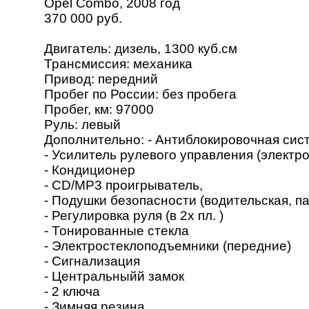
Opel Combo, 2008 год
370 000 руб.
Двигатель: дизель, 1300 куб.см
Трансмиссия: механика
Привод: передний
Пробег по России: без пробега
Пробег, км: 97000
Руль: левый
Дополнительно: - Антиблокировочная сис
- Усилитель рулевого управления (электро
- Кондиционер
- CD/МР3 проигрыватель,
- Подушки безопасности (водительская, п
- Регулировка руля (в 2х пл. )
- Тонированные стекла
- Электростеклоподъемники (передние)
- Сигнализация
- Центральныйй замок
- 2 ключа
- Зимняя резина