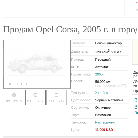
к
Продам Opel Corsa, 2005 г. в г
Топливо:
Бензин инжектор
3
Двигатель:
1200 см
/ 80 л.с.
Привод:
Передний
КПП:
Автомат
Да
Год выпуска:
2005
г.
ра
Пробег:
Да
56.000 км.
(без пробега по РФ)
№ 
Пр
Тип кузова:
Хэтчбек
В
Цвет кузова:
Черный металлик
В
Состояние:
Отличное
п
Торг:
Возможен
Таможня:
Растаможен
Цена:
11 000 USD