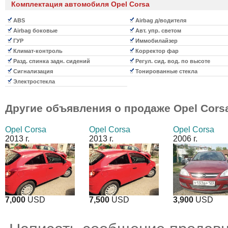
Комплектация автомобиля Opel Corsa
ABS
Airbag д/водителя
Airbag боковые
Авт. упр. светом
ГУР
Иммобилайзер
Климат-контроль
Корректор фар
Разд. спинка задн. сидений
Регул. сид. вод. по высоте
Сигнализация
Тонированные стекла
Электростекла
Другие объявления о продаже
Opel Cors
Opel Corsa
Opel Corsa
Opel Corsa
2013 г.
2013 г.
2006 г.
7,000
USD
7,500
USD
3,900
USD