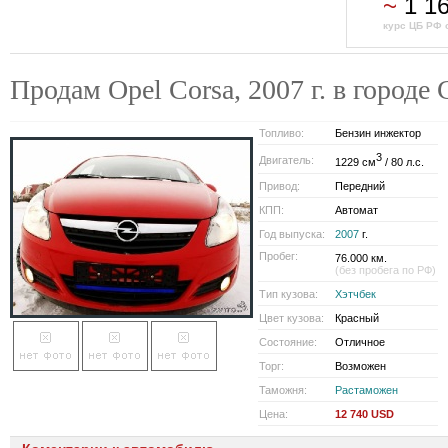
~
1 1
курс ЦБ РФ 
Продам Opel Corsa, 2007 г. в город
Топливо:
Бензин инжектор
3
Двигатель:
1229 см
/ 80 л.с.
Привод:
Передний
КПП:
Автомат
Год выпуска:
2007
г.
Пробег:
76.000 км.
(без пробега по РФ)
Тип кузова:
Хэтчбек
Цвет кузова:
Красный
Состояние:
Отличное
Торг:
Возможен
Таможня:
Растаможен
Цена:
12 740 USD