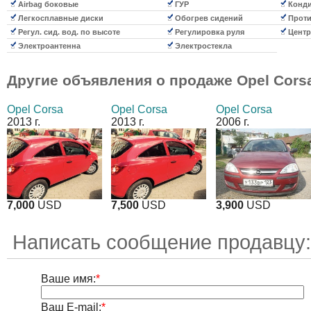
Airbag боковые
ГУР
Конди
Легкосплавные диски
Обогрев сидений
Проти
Регул. сид. вод. по высоте
Регулировка руля
Центр
Электроантенна
Электростекла
Другие объявления о продаже
Opel Cors
Opel Corsa
Opel Corsa
Opel Corsa
2013 г.
2013 г.
2006 г.
7,000
USD
7,500
USD
3,900
USD
Написать сообщение продавцу:
Ваше имя:
*
Ваш E-mail:
*