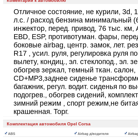
Коментарии к автомобилю
Отличное состояние, не курили, 3d, 1.
л.с. / расход бензина минимальный (6
инжектор, перед. привод, 76 тыс. км,
EBD, ESP, противотуман. фары, пере
боковые airbag, центр. замок, лет. рез
R17 , усил. руля, регулировка руля п
вылету, кондиц., эл. стеклопод., эл. з
обогрев зеркал, темный ткан. салон,
CD+MP3,заднее сиденье трансформе
багажник, регул. водит. сиденья по вы
подогрев., обогрев сидений, комплект
зимний режим , спорт режим,не бита
крашенная. Торг.
Комплектация автомобиля Opel Corsa
ABS
Airbag д/водителя
Airba