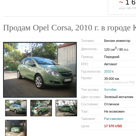
~
1 6
курс ЦБ РФ
Продам Opel Corsa, 2010 г. в горо
Топливо:
Бензин инжектор
3
Двигатель:
120 см
/ 80 л.с.
Привод:
Передний
КПП:
Автомат
Год выпуска:
2010
г.
Пробег:
39.000 км.
(без пробега по РФ)
Тип кузова:
Хэтчбек
Цвет кузова:
Зеленый металлик
Состояние:
Отличное
Торг:
Не возможен
Таможня:
Растаможен
Цена:
17 570 USD