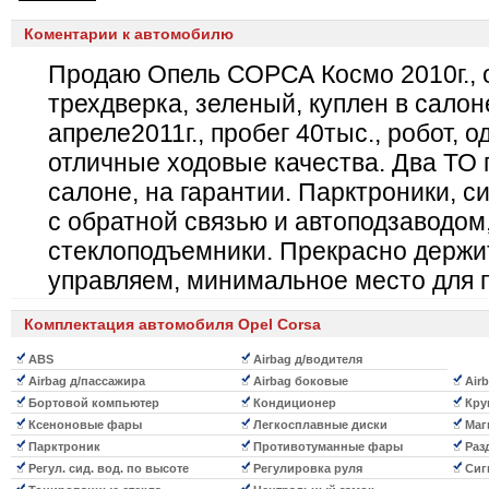
Коментарии к автомобилю
Продаю Опель СОРСА Космо 2010г., о
трехдверка, зеленый, куплен в салон
апреле2011г., пробег 40тыс., робот, о
отличные ходовые качества. Два ТО
салоне, на гарантии. Парктроники, с
с обратной связью и автоподзаводом,
стеклоподъемники. Прекрасно держит
управляем, минимальное место для п
Комплектация автомобиля Opel Corsa
ABS
Airbag д/водителя
Airbag д/пассажира
Airbag боковые
Air
Бортовой компьютер
Кондиционер
Кру
Ксеноновые фары
Легкосплавные диски
Маг
Парктроник
Противотуманные фары
Разд
Регул. сид. вод. по высоте
Регулировка руля
Сиг