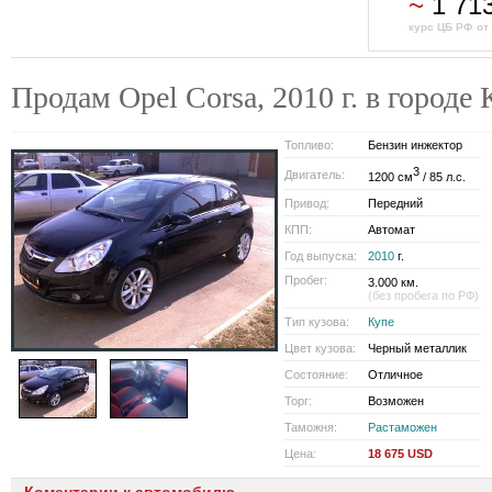
~
1 71
курс ЦБ РФ от
Продам Opel Corsa, 2010 г. в горо
Топливо:
Бензин инжектор
3
Двигатель:
1200 см
/ 85 л.с.
Привод:
Передний
КПП:
Автомат
Год выпуска:
2010
г.
Пробег:
3.000 км.
(без пробега по РФ)
Тип кузова:
Купе
Цвет кузова:
Черный металлик
Состояние:
Отличное
Торг:
Возможен
Таможня:
Растаможен
Цена:
18 675 USD