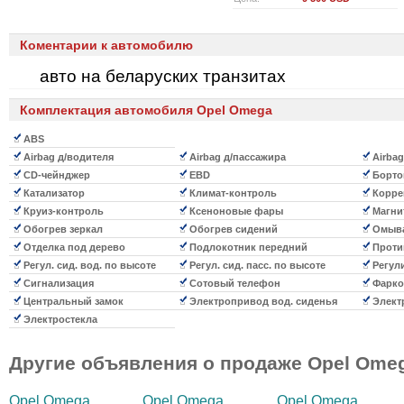
Коментарии к автомобилю
авто на беларуских транзитах
Комплектация автомобиля Opel Omega
ABS
Airbag д/водителя
Airbag д/пассажира
Airba
CD-чейнджер
EBD
Борто
Катализатор
Климат-контроль
Корре
Круиз-контроль
Ксеноновые фары
Магни
Обогрев зеркал
Обогрев сидений
Омыва
Отделка под дерево
Подлокотник передний
Проти
Регул. сид. вод. по высоте
Регул. сид. пасс. по высоте
Регул
Сигнализация
Сотовый телефон
Фарко
Центральный замок
Электропривод вод. сиденья
Электр
Электростекла
Другие объявления о продаже
Opel Ome
Opel Omega
Opel Omega
Opel Omega