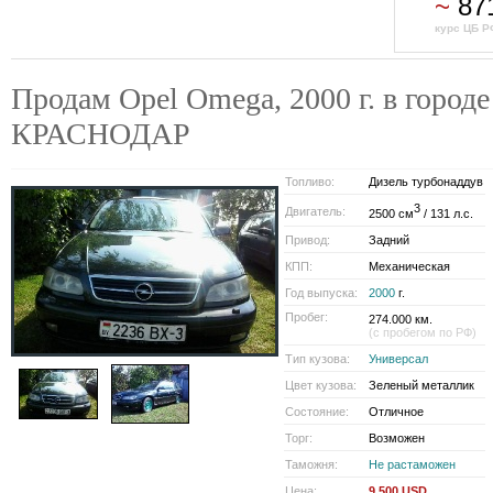
~
87
курс ЦБ Р
Продам Opel Omega, 2000 г. в городе
КРАСНОДАР
Топливо:
Дизель турбонаддув
3
Двигатель:
2500 см
/ 131 л.с.
Привод:
Задний
КПП:
Механическая
Год выпуска:
2000
г.
Пробег:
274.000 км.
(с пробегом по РФ)
Тип кузова:
Универсал
Цвет кузова:
Зеленый металлик
Состояние:
Отличное
Торг:
Возможен
Таможня:
Не растаможен
Цена:
9 500 USD