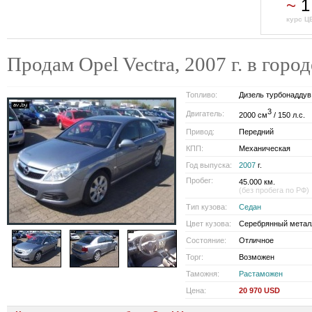
~
1
курс Ц
Продам Opel Vectra, 2007 г. в го
Топливо:
Дизель турбонаддув
3
Двигатель:
2000 см
/ 150 л.с.
Привод:
Передний
КПП:
Механическая
Год выпуска:
2007
г.
Пробег:
45.000 км.
(без пробега по РФ)
Тип кузова:
Седан
Цвет кузова:
Серебрянный метал
Состояние:
Отличное
Торг:
Возможен
Таможня:
Растаможен
Цена:
20 970 USD