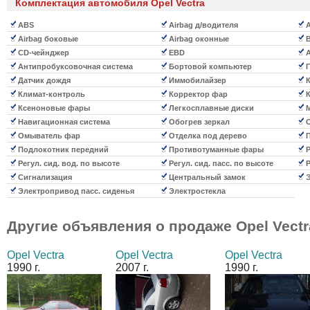
Комплектация автомобиля Opel Vectra
ABS
Airbag д/водителя
A
Airbag боковые
Airbag оконные
B
CD-чейнджер
EBD
А
Антипробуксовочная система
Бортовой компьютер
Г
Датчик дождя
Иммобилайзер
К
Климат-контроль
Корректор фар
К
Ксеноновые фары
Легкосплавные диски
М
Навигационная система
Обогрев зеркал
О
Омыватель фар
Отделка под дерево
П
Подлокотник передний
Противотуманные фары
Р
Регул. сид. вод. по высоте
Регул. сид. пасс. по высоте
Р
Сигнализация
Центральный замок
Э
Электропривод пасс. сиденья
Электростекла
Другие объявления о продаже
Opel Vectr
Opel Vectra
Opel Vectra
Opel Vectra
1990 г.
2007 г.
1990 г.