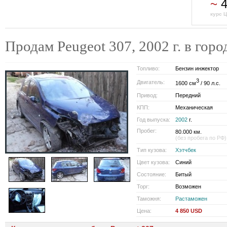
~
4
курс Ц
Продам Peugeot 307, 2002 г. в гор
Топливо:
Бензин инжектор
3
Двигатель:
1600 см
/ 90 л.с.
Привод:
Передний
КПП:
Механическая
Год выпуска:
2002
г.
Пробег:
80.000 км.
(без пробега по РФ)
Тип кузова:
Хэтчбек
Цвет кузова:
Синий
Состояние:
Битый
Торг:
Возможен
Таможня:
Растаможен
Цена:
4 850 USD