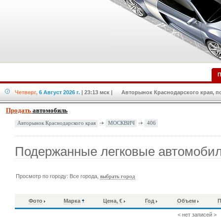
П
Четверг,
6 Август 2026 г.
| 23:13 мск
| Авторынок Краснодарского края, по
Продать
автомобиль
МОСКВИЧ
406
Авторынок Краснодарского края
Подержанные легковые автомобил
Просмотр по городу: Все города,
выбрать город
Фото
Марка
Цена, €
Год
Объем
П
< нет записей >