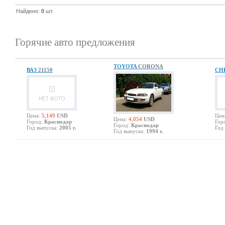
Найдено:
0
шт.
Горячие авто предложения
TOYOTA
CORONA
ВАЗ
21150
CH
Цена:
5,149
USD
Цен
Цена:
4,054
USD
Город:
Краснодар
Гор
Город:
Краснодар
Год выпуска:
2005 г.
Год
Год выпуска:
1994 г.