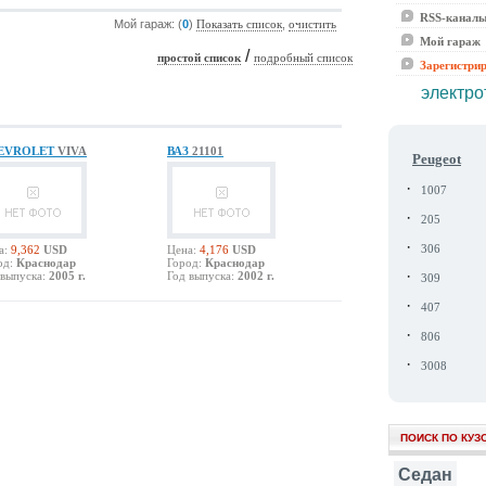
RSS-канал
Мой гараж: (
0
)
,
Показать список
очистить
Мой гараж
/
простой список
подробный список
Зарегистри
электро
EVROLET
VIVA
ВАЗ
21101
Peugeot
·
1007
·
205
·
а:
9,362
USD
Цена:
4,176
USD
306
од:
Краснодар
Город:
Краснодар
·
 выпуска:
2005 г.
Год выпуска:
2002 г.
309
·
407
·
806
·
3008
ПОИСК ПО КУЗ
Седан