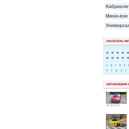
Кабриоле
Мини-вэн
Универса
УКАЗАТЕЛЬ А
�
�
�
�
�
�
�
�
A
B
C
D
E
U
V
W
X
Y
АВТОМОБИЛИ 
06.08.2026