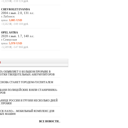
~1,123
И
, ~110 124
руб.
CHEVROLET EVANDA
2004 г.вып. 2.0, 131 л.с.
г.Лабинск
цена:
3,805 USD
~3,562
И
, ~349 184
руб.
OPEL ASTRA
2020 г.вып. 1.7, 140 л.с.
г.Северская
цена:
5,970 USD
~5,589
И
, ~547 866
руб.
И
A ОБЪЯВЛЯЕТ О БОЛЬШОМ ПРОРЫВЕ В
БОТКИ ТВЕРДОТЕЛЬНЫХ АККУМУЛЯТОРОВ
 СНОВА СТАНЕТ ГОРОДОМ-ГОСПИТАЛЕМ
УБАНИ ПОЛИЦЕЙСКИЕ ВЗЯЛИ СТАНИЧНИКА-
ОРОВ
АНИЦЕ РОССИИ И ГРУЗИИ НЕСКОЛЬКО ДНЕЙ
 ПРОБКИ
СК-NANO» - МОБИЛЬНЫЙ КОМПЛЕКС ДЛЯ
НЫХ МАШИН
ВСЕ НОВОСТИ...