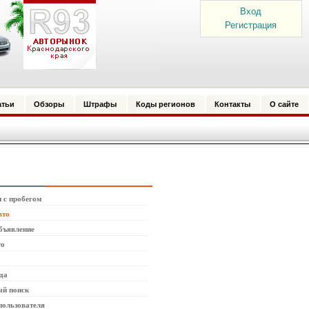
Вход
Регистрация
атьи
Обзоры
Штрафы
Коды регионов
Контакты
О сайте
 с пробегом
вто
бъявление
то
да
й поиск
пользователя