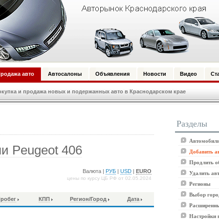
родажа авто
Автосалоны
Объявления
Новости
Видео
Ст
купка и продажа новых и подержанных авто в Краснодарском крае
Разделы
Автомобили
и Peugeot 406
Добавить а
Продлить о
Валюта |
РУБ
|
USD
|
EURO
Удалить ав
цены по курсу ЦБ РФ от 02.05.2024
Регионы
Выбор горо
робег
КПП
Регион/Город
Дата
Расширенны
Настройки 