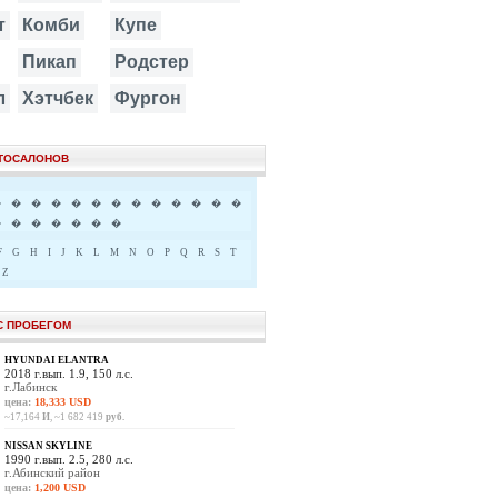
т
Комби
Купе
Пикап
Родстер
л
Хэтчбек
Фургон
ВТОСАЛОНОВ
�
�
�
�
�
�
�
�
�
�
�
�
�
�
�
�
�
�
�
�
F
G
H
I
J
K
L
M
N
O
P
Q
R
S
T
Z
С ПРОБЕГОМ
HYUNDAI ELANTRA
2018 г.вып. 1.9, 150 л.с.
г.Лабинск
цена:
18,333 USD
~17,164
И
, ~1 682 419
руб.
NISSAN SKYLINE
1990 г.вып. 2.5, 280 л.с.
г.Абинский район
цена:
1,200 USD