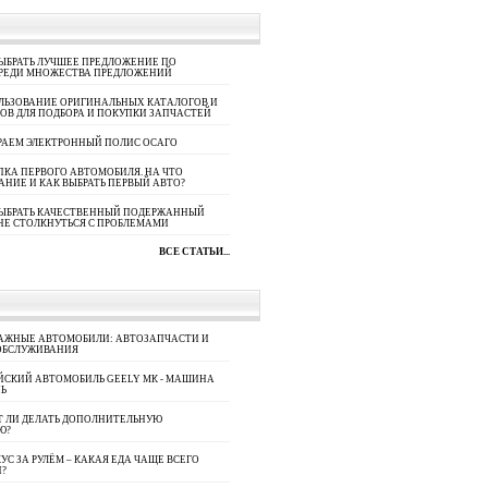
ЫБРАТЬ ЛУЧШЕЕ ПРЕДЛОЖЕНИЕ ПО
СРЕДИ МНОЖЕСТВА ПРЕДЛОЖЕНИЙ
ЛЬЗОВАНИЕ ОРИГИНАЛЬНЫХ КАТАЛОГОВ И
ОВ ДЛЯ ПОДБОРА И ПОКУПКИ ЗАПЧАСТЕЙ
РАЕМ ЭЛЕКТРОННЫЙ ПОЛИС ОСАГО
КА ПЕРВОГО АВТОМОБИЛЯ. НА ЧТО
АНИЕ И КАК ВЫБРАТЬ ПЕРВЫЙ АВТО?
ВЫБРАТЬ КАЧЕСТВЕННЫЙ ПОДЕРЖАННЫЙ
НЕ СТОЛКНУТЬСЯ С ПРОБЛЕМАМИ
ВСЕ СТАТЬИ...
АЖНЫЕ АВТОМОБИЛИ: АВТОЗАПЧАСТИ И
ОБСЛУЖИВАНИЯ
ЙСКИЙ АВТОМОБИЛЬ GEELY МК - МАШИНА
Ь
Т ЛИ ДЕЛАТЬ ДОПОЛНИТЕЛЬНУЮ
Ю?
УС ЗА РУЛЁМ – КАКАЯ ЕДА ЧАЩЕ ВСЕГО
П?