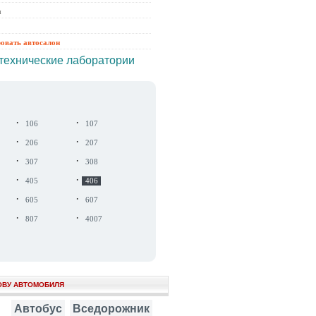
ы
ровать автосалон
технические лаборатории
·
·
106
107
·
·
206
207
·
·
307
308
·
·
405
406
·
·
605
607
·
·
807
4007
ОВУ АВТОМОБИЛЯ
Автобус
Вседорожник