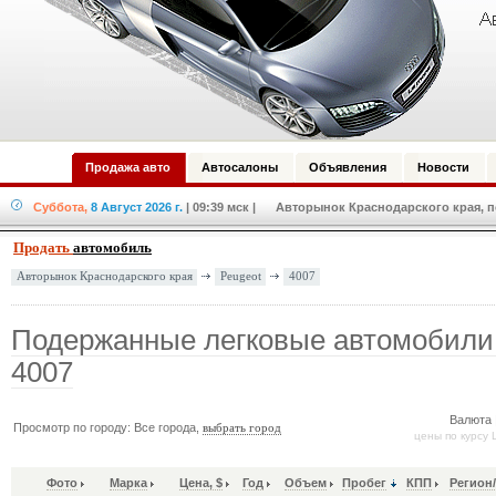
Продажа авто
Автосалоны
Объявления
Новости
Суббота,
8 Август 2026 г.
| 09:39 мск
| Авторынок Краснодарского края, по
Продать
автомобиль
Peugeot
4007
Авторынок Краснодарского края
Подержанные легковые автомобили
4007
Валюта 
Просмотр по городу: Все города,
выбрать город
цены по курсу 
Фото
Марка
Цена, $
Год
Объем
Пробег
КПП
Регион