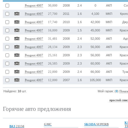
2008
2.4
0
АКП
Со
Peugeot 4007
30,000
2011
1.6
4,100
МКП
Кроп
Peugeot 4007
27,700
2010
1.6
42,000
МКП
Джу
Peugeot 4007
17,740
2009
1.5
45,000
МКП
Крас
Peugeot 4007
16,000
2008
2.4
52,000
АКП
Ад
Peugeot 4007
31,481
2009
2.3
56,000
АКП
Крас
Peugeot 4007
28,134
2009
2.3
56,000
АКП
Крас
Peugeot 4007
25,161
2009
2.3
60,000
АКП
Крас
Peugeot 4007
26,585
2009
2.4
66,000
АКП
Туа
Peugeot 4007
22,000
2007
1.6
105,000
МКП
Крас
Peugeot 4007
12,000
Найдено:
10
шт.
Мой гараж: (
0
)
Показ
простой спи
Горячие авто предложения
К
GMC
SKODA
SUPERB
Т
ВАЗ
21150