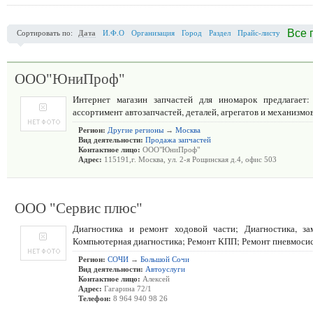
Все 
Сортировать по:
Дата
И.Ф.О
Организация
Город
Раздел
Прайс-листу
ООО"ЮниПроф"
Интернет магазин запчастей для иномарок предлагает
ассортимент автозапчастей, деталей, агрегатов и механиз
Регион:
Другие регионы
→
Москва
Вид деятельности:
Продажа запчастей
Контактное лицо:
ООО"ЮниПроф"
Адрес:
115191,г. Москва, ул. 2-я Рощинская д.4, офис 503
ООО "Сервис плюс"
Диагностика и ремонт ходовой части; Диагностика, за
Компьютерная диагностика; Ремонт КПП; Ремонт пневмоси
Регион:
СОЧИ
→
Большой Сочи
Вид деятельности:
Автоуслуги
Контактное лицо:
Алексей
Адрес:
Гагарина 72/1
Телефон:
8 964 940 98 26