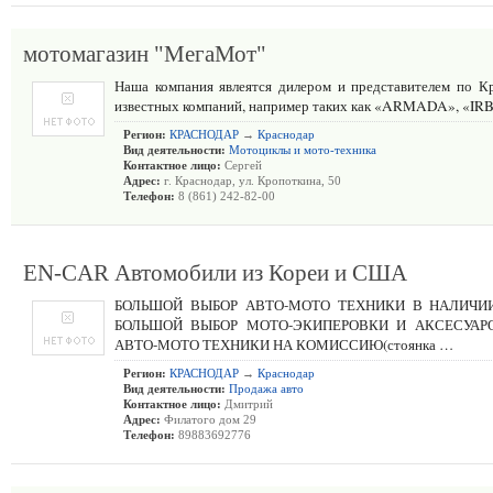
мотомагазин "МегаМот"
Наша компания явлеятся дилером и представителем по К
известных компаний, например таких как «ARMADA», «IRB
Регион:
КРАСНОДАР
→
Краснодар
Вид деятельности:
Мотоциклы и мото-техника
Контактное лицо:
Сергей
Адрес:
г. Краснодар, ул. Кропоткина, 50
Телефон:
8 (861) 242-82-00
EN-CAR Автомобили из Кореи и США
БОЛЬШОЙ ВЫБОР АВТО-МОТО ТЕХНИКИ В НАЛИЧИИ
БОЛЬШОЙ ВЫБОР МОТО-ЭКИПЕРОВКИ И АКСЕСУАРО
АВТО-МОТО ТЕХНИКИ НА КОМИССИЮ(стоянка …
Регион:
КРАСНОДАР
→
Краснодар
Вид деятельности:
Продажа авто
Контактное лицо:
Дмитрий
Адрес:
Филатого дом 29
Телефон:
89883692776