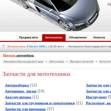
Продажа авто
Автосалоны
Объявления
Новости
Воскресенье,
9 Август 2026 г.
| 16:32 мск
| Авторынок Краснодарского кра
Продать
автомобиль
Авторынок Краснодарского края
Автосалоны
Продажа запчастей
Запчасти
Запчасти для мототехники
(
12
)
Авторазборка
Запчасти для 
(
14
)
Автошины, диски
Запчасти для 
(
11
)
(
Аккумуляторы
Инструмент
(
21
)
Запчасти для грузовиков и спецтехники
Расходные, а
(
37
)
Запчасти для иномарок