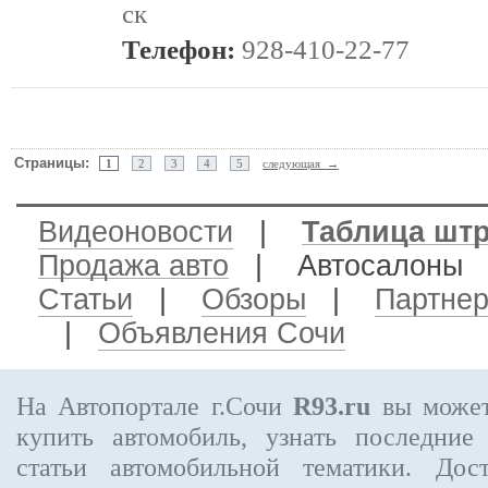
ск
Телефон:
928-410-22-77
Страницы:
1
2
3
4
5
следующая →
Видеоновости
|
Таблица шт
Продажа авто
| Автосалон
Статьи
|
Обзоры
|
Партне
|
Объявления Сочи
На Автопортале г.Сочи
R93.ru
вы может
купить автомобиль, узнать последние
статьи автомобильной тематики. Дос