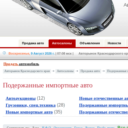
Продажа авто
Автосалоны
Объявления
Новости
Воскресенье,
9 Август 2026 г.
| 07:08 мск
| Авторынок Краснодарского кра
Продать
автомобиль
Авторынок Краснодарского края
Автосалоны
Продажа авто
Подержанные 
Подержанные импортные авто
(
12
)
Автоаукционы
Новые отечественные а
(
28
)
Грузовики, спец.техника
Подержанные импортны
(
35
)
Новые импортные авто
Подержанные отечестве
Все 
Сортировать по:
Дата
И.Ф.О
Организация
Город
Раздел
Прайс-листу