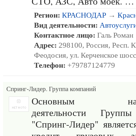
СТО, АЗС, Авто моек. …
Регион:
КРАСНОДАР
→
Крас
Вид деятельности:
Автоуслуг
Контактное лицо:
Галь Роман
Адрес:
298100, Россия, Респ. К
Феодосия, ул. Керченское шосс
Телефон:
+79787124779
Спринг-Лидер. Группа компаний
Основным напра
деятельности Групп
"Спринг-Лидер" являетс
кредит грузовых ав