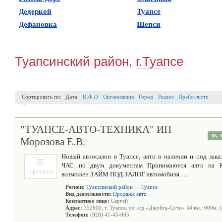
(
0
)
(
1
)
Дедеркой
Туапсе
(
0
)
(
0
)
Дефановка
Шепси
Туапсинский район,
г.Туапсе
Сортировать по:
Дата
И.Ф.О
Организация
Город
Раздел
Прайс-листу
"ТУАПСЕ-АВТО-ТЕХНИКА" ИП
03,
Морозова Е.В.
Новый автосалон в Туапсе, авто в наличии и под зака
ЧАС по двум документам Принимаются авто н
возможен ЗАЙМ ПОД ЗАЛОГ автомобиля …
Регион:
Туапсинский район
→
Туапсе
Вид деятельности:
Продажа авто
Контактное лицо:
Сергей
Адрес:
352800, г. Туапсе, ул. а/д «Джубга-Сочи» 58 км.+900м. (
Телефон:
(928) 41-45-005