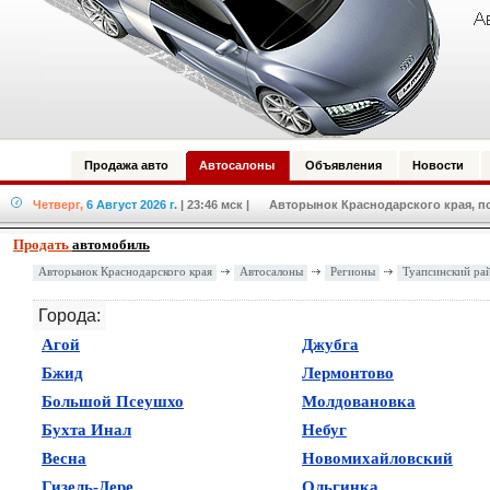
Продажа авто
Автосалоны
Объявления
Новости
Четверг,
6 Август 2026 г.
| 23:46 мск
| Авторынок Краснодарского края, по
Продать
автомобиль
Авторынок Краснодарского края
Автосалоны
Регионы
Туапсинский ра
Города:
(
0
)
(
0
)
Агой
Джубга
(
0
)
(
0
)
Бжид
Лермонтово
(
0
)
(
0
)
Большой Псеушхо
Молдовановка
(
0
)
(
0
)
Бухта Инал
Небуг
(
0
)
(
0
)
Весна
Новомихайловский
(
0
)
(
0
)
Гизель-Дере
Ольгинка