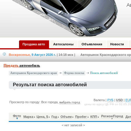
Продажа авто
Автосалоны
Объявления
Новости
Воскресенье,
9 Август 2026 г.
| 14:18 мск
| Авторынок Краснодарского кра
Продать
автомобиль
Форма поиска
Авторынок Краснодарского края
Поиск автомобилей
Результат поиска автомобилей
Валюта |
РУБ
|
USD
|
EU
Просмотр по городу: Все города,
выбрать город
цены по курсу ЦБ РФ от 02.05.2
Фото
Регион/Город
Марка
Цена, $
Год
Объем
Пробег
КПП
Дат
< нет записей >