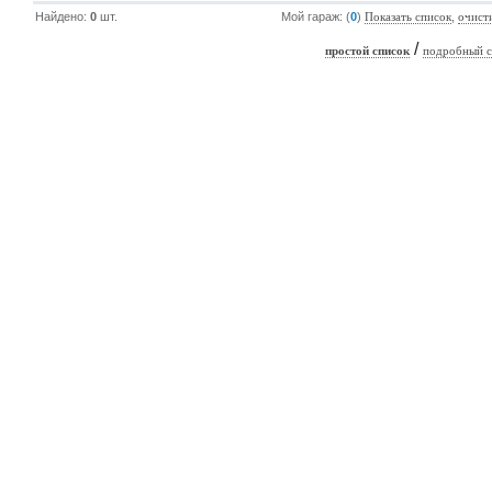
Найдено:
0
шт.
Мой гараж: (
0
)
,
Показать список
очист
/
простой список
подробный с