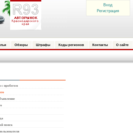
Вход
Регистрация
атьи
Обзоры
Штрафы
Коды регионов
Контакты
О сайте
 с пробегом
вто
бъявление
то
да
й поиск
пользователя