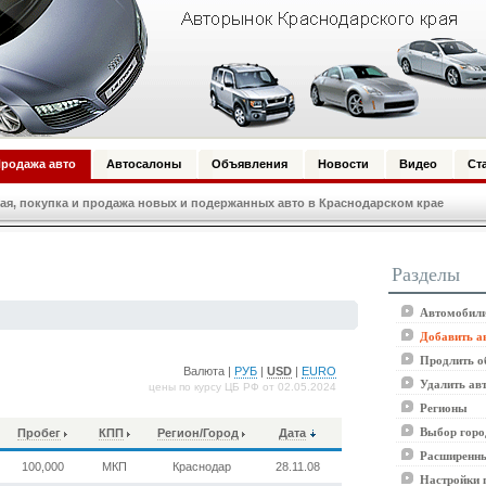
родажа авто
Автосалоны
Объявления
Новости
Видео
Ст
я, покупка и продажа новых и подержанных авто в Краснодарском крае
Разделы
Автомобили
Добавить а
Продлить о
Валюта |
РУБ
|
USD
|
EURO
Удалить ав
цены по курсу ЦБ РФ от 02.05.2024
Регионы
Выбор горо
Пробег
КПП
Регион/Город
Дата
Расширенны
100,000
МКП
Краснодар
28.11.08
Настройки 