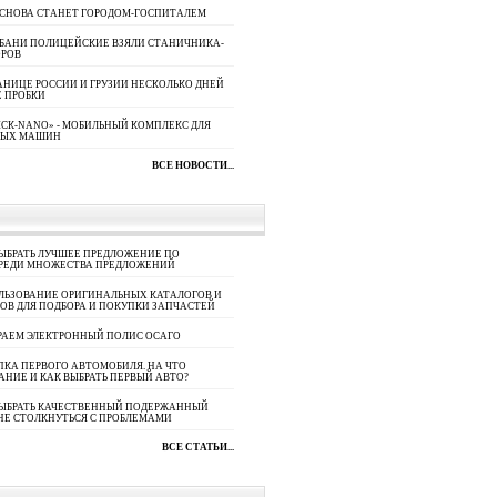
 СНОВА СТАНЕТ ГОРОДОМ-ГОСПИТАЛЕМ
УБАНИ ПОЛИЦЕЙСКИЕ ВЗЯЛИ СТАНИЧНИКА-
ОРОВ
АНИЦЕ РОССИИ И ГРУЗИИ НЕСКОЛЬКО ДНЕЙ
 ПРОБКИ
СК-NANO» - МОБИЛЬНЫЙ КОМПЛЕКС ДЛЯ
НЫХ МАШИН
ВСЕ НОВОСТИ...
ЫБРАТЬ ЛУЧШЕЕ ПРЕДЛОЖЕНИЕ ПО
СРЕДИ МНОЖЕСТВА ПРЕДЛОЖЕНИЙ
ЛЬЗОВАНИЕ ОРИГИНАЛЬНЫХ КАТАЛОГОВ И
ОВ ДЛЯ ПОДБОРА И ПОКУПКИ ЗАПЧАСТЕЙ
РАЕМ ЭЛЕКТРОННЫЙ ПОЛИС ОСАГО
КА ПЕРВОГО АВТОМОБИЛЯ. НА ЧТО
АНИЕ И КАК ВЫБРАТЬ ПЕРВЫЙ АВТО?
ВЫБРАТЬ КАЧЕСТВЕННЫЙ ПОДЕРЖАННЫЙ
НЕ СТОЛКНУТЬСЯ С ПРОБЛЕМАМИ
ВСЕ СТАТЬИ...