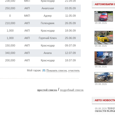
238,000
МКП
Краснодар
21.04.09
АВТОМОБИЛИ 
250,000
АКП
Анапская
03.05.09
0
МКП
Адлер
11.05.09
09.08.2026
210,000
АКП
Геленджик
26.05.09
1,000
АКП
Краснодар
18.06.09
1,000
АКП
Горячий Ключ
25.06.09
150,000
АКП
Краснодар
09.07.09
09.08.2026
340,000
АКП
Анапа
12.07.09
200,000
АКП
Краснодар
18.07.09
09.08.2026
Мой гараж: (
0
)
,
Показать список
очистить
09.08.2026
/
простой список
подробный список
АВТО НОВОСТ
09.08.2026
TOYOT
ОБЛАСТИ РАЗРА