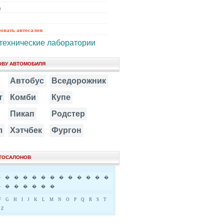
ы
ровать автосалон
технические лаборатории
ОВУ АВТОМОБИЛЯ
Автобус
Вседорожник
т
Комби
Купе
Пикап
Родстер
л
Хэтчбек
Фургон
ВТОСАЛОНОВ
�
�
�
�
�
�
�
�
�
�
�
�
�
�
�
�
�
�
�
�
F
G
H
I
J
K
L
M
N
O
P
Q
R
S
T
Z