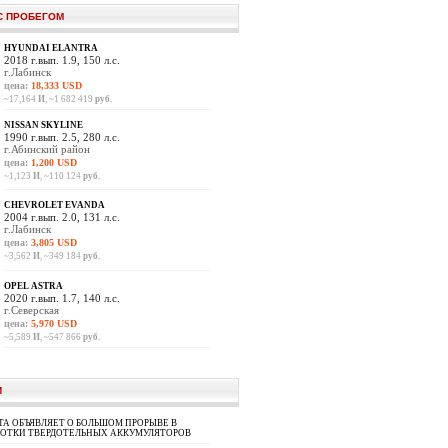
С ПРОБЕГОМ
HYUNDAI ELANTRA
2018 г.вып. 1.9, 150 л.с.
г.Лабинск
цена:
18,333 USD
~17,164
И
, ~1 682 419
руб.
NISSAN SKYLINE
1990 г.вып. 2.5, 280 л.с.
г.Абинский район
цена:
1,200 USD
~1,123
И
, ~110 124
руб.
CHEVROLET EVANDA
2004 г.вып. 2.0, 131 л.с.
г.Лабинск
цена:
3,805 USD
~3,562
И
, ~349 184
руб.
OPEL ASTRA
2020 г.вып. 1.7, 140 л.с.
г.Северская
цена:
5,970 USD
~5,589
И
, ~547 866
руб.
И
A ОБЪЯВЛЯЕТ О БОЛЬШОМ ПРОРЫВЕ В
БОТКИ ТВЕРДОТЕЛЬНЫХ АККУМУЛЯТОРОВ