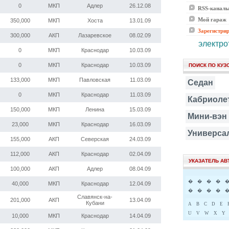
0
МКП
Адлер
26.12.08
RSS-канал
Мой гараж
350,000
МКП
Хоста
13.01.09
Зарегистри
300,000
АКП
Лазаревское
08.02.09
электро
0
МКП
Краснодар
10.03.09
0
МКП
Краснодар
10.03.09
ПОИСК ПО КУЗ
133,000
МКП
Павловская
11.03.09
Седан
0
МКП
Краснодар
11.03.09
Кабриоле
150,000
МКП
Ленина
15.03.09
Мини-вэн
23,000
МКП
Краснодар
16.03.09
Универса
155,000
АКП
Северская
24.03.09
112,000
АКП
Краснодар
02.04.09
УКАЗАТЕЛЬ А
100,000
АКП
Адлер
08.04.09
�
�
�
�
40,000
МКП
Краснодар
12.04.09
�
�
�
�
Славянск-на-
201,000
АКП
13.04.09
Кубани
A
B
C
D
E
U
V
W
X
Y
10,000
МКП
Краснодар
14.04.09