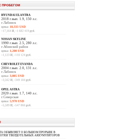
С ПРОБЕГОМ
HYUNDAI ELANTRA
2018 г.вып. 1.9, 150 л.с.
г.Лабинск
цена:
18,333 USD
~17,164
И
, ~1 682 419
руб.
NISSAN SKYLINE
1990 г.вып. 2.5, 280 л.с.
г.Абинский район
цена:
1,200 USD
~1,123
И
, ~110 124
руб.
CHEVROLET EVANDA
2004 г.вып. 2.0, 131 л.с.
г.Лабинск
цена:
3,805 USD
~3,562
И
, ~349 184
руб.
OPEL ASTRA
2020 г.вып. 1.7, 140 л.с.
г.Северская
цена:
5,970 USD
~5,589
И
, ~547 866
руб.
И
A ОБЪЯВЛЯЕТ О БОЛЬШОМ ПРОРЫВЕ В
БОТКИ ТВЕРДОТЕЛЬНЫХ АККУМУЛЯТОРОВ