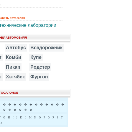
ы
ровать автосалон
технические лаборатории
ОВУ АВТОМОБИЛЯ
Автобус
Вседорожник
т
Комби
Купе
Пикап
Родстер
л
Хэтчбек
Фургон
ВТОСАЛОНОВ
�
�
�
�
�
�
�
�
�
�
�
�
�
�
�
�
�
�
�
�
F
G
H
I
J
K
L
M
N
O
P
Q
R
S
T
Z