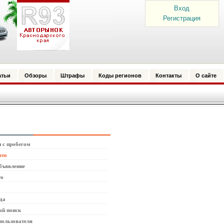
Вход
Регистрация
атьи
Обзоры
Штрафы
Коды регионов
Контакты
О сайте
 с пробегом
вто
бъявление
то
да
й поиск
пользователя