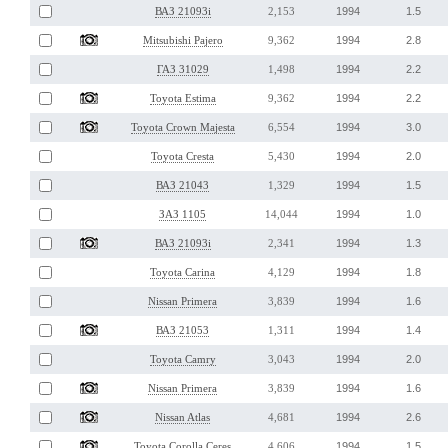
1994
1.5
ВАЗ 21093i
2,153
1994
2.8
Mitsubishi Pajero
9,362
1994
2.2
ГАЗ 31029
1,498
1994
2.2
Toyota Estima
9,362
1994
3.0
Toyota Crown Majesta
6,554
1994
2.0
Toyota Cresta
5,430
1994
1.5
ВАЗ 21043
1,329
1994
1.0
ЗАЗ 1105
14,044
1994
1.3
ВАЗ 21093i
2,341
1994
1.8
Toyota Carina
4,129
1994
1.6
Nissan Primera
3,839
1994
1.4
ВАЗ 21053
1,311
1994
2.0
Toyota Camry
3,043
1994
1.6
Nissan Primera
3,839
1994
2.6
Nissan Atlas
4,681
1994
1.5
Toyota Corolla Ceres
4,606