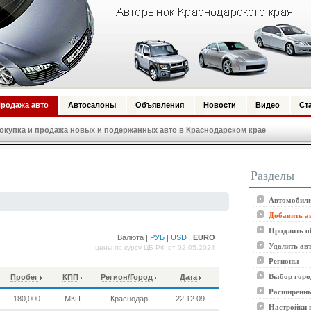
родажа авто
Автосалоны
Объявления
Новости
Видео
Ст
купка и продажа новых и подержанных авто в Краснодарском крае
Разделы
Автомобили
Добавить а
Продлить о
Валюта |
РУБ
|
USD
|
EURO
Удалить ав
цены по курсу ЦБ РФ от 02.05.2024
Регионы
Выбор горо
Пробег
КПП
Регион/Город
Дата
Расширенны
180,000
МКП
Краснодар
22.12.09
Настройки 