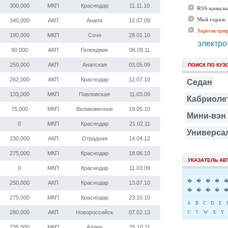
300,000
МКП
Краснодар
11.11.10
RSS-канал
Мой гараж
340,000
АКП
Анапа
12.07.09
Зарегистри
190,000
МКП
Сочи
28.01.10
электро
90,000
АКП
Геленджик
06.09.11
250,000
АКП
Анапская
03.05.09
ПОИСК ПО КУЗ
262,000
АКП
Краснодар
12.07.10
Седан
133,000
МКП
Павловская
11.03.09
Кабриоле
75,000
МКП
Великовечное
19.05.10
Мини-вэн
0
МКП
Краснодар
21.02.11
Универса
230,000
АКП
Отрадная
14.04.12
275,000
МКП
Краснодар
18.06.10
УКАЗАТЕЛЬ А
0
МКП
Краснодар
11.03.09
�
�
�
�
250,000
АКП
Краснодар
13.07.10
�
�
�
�
275,000
МКП
Краснодар
23.10.10
A
B
C
D
E
280,000
АКП
Новороссийск
07.02.13
U
V
W
X
Y
235,000
МКП
Адлер
25.10.11