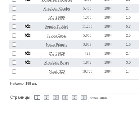
1994
2.4
Mitsubishi Chariot
5,430
1994
1.6
ВАЗ 21060
1,386
1994
5.7
Pontiac Firebird
11,235
1994
2.5
Toyota Cresta
5,056
1994
1.6
Nissan Primera
3,839
1994
2.4
ГАЗ 31029
721
1994
3.0
Mitsubishi Pajero
1,872
1994
1.4
Mazda 323
18,725
Найдено:
188
шт.
Страницы:
1
2
3
4
5
6
следующая →