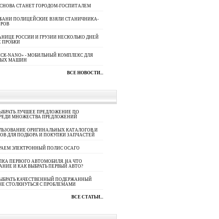
 СНОВА СТАНЕТ ГОРОДОМ-ГОСПИТАЛЕМ
УБАНИ ПОЛИЦЕЙСКИЕ ВЗЯЛИ СТАНИЧНИКА-
ОРОВ
АНИЦЕ РОССИИ И ГРУЗИИ НЕСКОЛЬКО ДНЕЙ
 ПРОБКИ
СК-NANO» - МОБИЛЬНЫЙ КОМПЛЕКС ДЛЯ
НЫХ МАШИН
ВСЕ НОВОСТИ...
ЫБРАТЬ ЛУЧШЕЕ ПРЕДЛОЖЕНИЕ ПО
СРЕДИ МНОЖЕСТВА ПРЕДЛОЖЕНИЙ
ЛЬЗОВАНИЕ ОРИГИНАЛЬНЫХ КАТАЛОГОВ И
ОВ ДЛЯ ПОДБОРА И ПОКУПКИ ЗАПЧАСТЕЙ
РАЕМ ЭЛЕКТРОННЫЙ ПОЛИС ОСАГО
КА ПЕРВОГО АВТОМОБИЛЯ. НА ЧТО
АНИЕ И КАК ВЫБРАТЬ ПЕРВЫЙ АВТО?
ВЫБРАТЬ КАЧЕСТВЕННЫЙ ПОДЕРЖАННЫЙ
НЕ СТОЛКНУТЬСЯ С ПРОБЛЕМАМИ
ВСЕ СТАТЬИ...