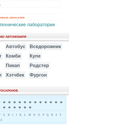
ы
ровать автосалон
технические лаборатории
ОВУ АВТОМОБИЛЯ
Автобус
Вседорожник
т
Комби
Купе
Пикап
Родстер
л
Хэтчбек
Фургон
ВТОСАЛОНОВ
�
�
�
�
�
�
�
�
�
�
�
�
�
�
�
�
�
�
�
�
F
G
H
I
J
K
L
M
N
O
P
Q
R
S
T
Z