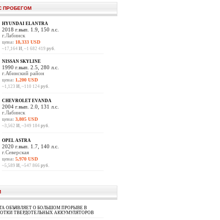
С ПРОБЕГОМ
HYUNDAI ELANTRA
2018 г.вып. 1.9, 150 л.с.
г.Лабинск
цена:
18,333 USD
~17,164
И
, ~1 682 419
руб.
NISSAN SKYLINE
1990 г.вып. 2.5, 280 л.с.
г.Абинский район
цена:
1,200 USD
~1,123
И
, ~110 124
руб.
CHEVROLET EVANDA
2004 г.вып. 2.0, 131 л.с.
г.Лабинск
цена:
3,805 USD
~3,562
И
, ~349 184
руб.
OPEL ASTRA
2020 г.вып. 1.7, 140 л.с.
г.Северская
цена:
5,970 USD
~5,589
И
, ~547 866
руб.
И
A ОБЪЯВЛЯЕТ О БОЛЬШОМ ПРОРЫВЕ В
БОТКИ ТВЕРДОТЕЛЬНЫХ АККУМУЛЯТОРОВ