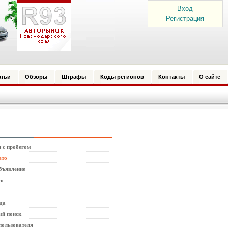
Вход
Регистрация
атьи
Обзоры
Штрафы
Коды регионов
Контакты
О сайте
 с пробегом
вто
бъявление
то
да
й поиск
пользователя