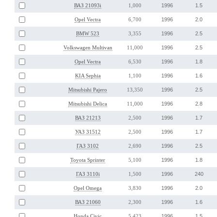
1996
1.5
ВАЗ 21093i
1,000
1996
2.0
Opel Vectra
6,700
1996
2.5
BMW 523
3,355
1996
2.5
Volkswagen Multivan
11,000
1996
1.8
Opel Vectra
6,530
1996
1.6
KIA Sephia
1,100
1996
2.5
Mitsubishi Pajero
13,350
1996
2.8
Mitsubishi Delica
11,000
1996
1.7
ВАЗ 21213
2,500
1996
1.7
УАЗ 31512
2,500
1996
2.5
ГАЗ 3102
2,690
1996
1.8
Toyota Sprinter
5,100
1996
240
ГАЗ 3110i
1,500
1996
2.0
Opel Omega
3,830
1996
1.6
ВАЗ 21060
2,300
1996
1.5
Honda Civic
5,423