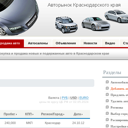
родажа авто
Автосалоны
Объявления
Новости
Видео
Ст
купка и продажа новых и подержанных авто в Краснодарском крае
Разделы
Автомобили
Добавить а
Продлить о
Валюта |
РУБ
|
USD
|
EURO
Удалить ав
цены по курсу ЦБ РФ от 02.05.2024
Регионы
Выбор горо
Пробег
КПП
Регион/Город
Дата
Расширенны
240,000
МКП
Краснодар
24.10.12
Настройки 