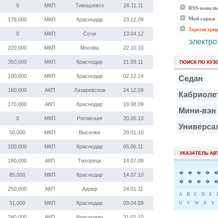
0
МКП
Тимашевск
26.11.11
RSS-канал
Мой гараж
178,000
МКП
Краснодар
23.12.09
Зарегистри
0
МКП
Сочи
13.04.12
электро
220,000
МКП
Москва
22.10.10
350,000
МКП
Краснодар
21.09.11
ПОИСК ПО КУЗ
100,000
МКП
Краснодар
02.12.14
Седан
160,000
АКП
Лазаревское
24.12.09
Кабриоле
170,000
АКП
Краснодар
19.08.09
Мини-вэн
0
МКП
Роговская
20.05.10
Универса
50,000
МКП
Выселки
29.01.10
100,000
МКП
Краснодар
05.06.11
УКАЗАТЕЛЬ А
180,000
АКП
Тихорецк
14.07.09
�
�
�
�
85,000
МКП
Краснодар
14.07.10
�
�
�
�
250,000
АКП
Адлер
24.01.11
A
B
C
D
E
31,000
МКП
Краснодар
09.04.09
U
V
W
X
Y
240,000
АКП
Краснодар
31.01.10