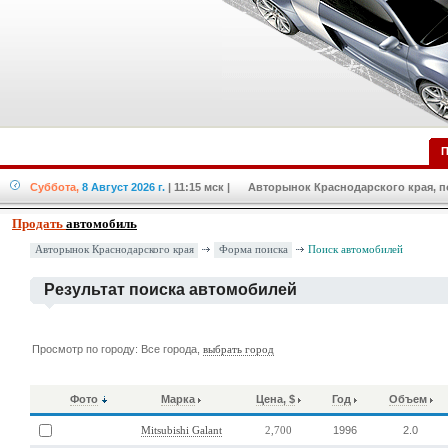
П
Суббота,
8 Август 2026 г.
| 11:15 мск
| Авторынок Краснодарского края, по
Продать
автомобиль
Форма поиска
Авторынок Краснодарского края
Поиск автомобилей
Результат поиска автомобилей
Просмотр по городу: Все города,
выбрать город
Фото
Марка
Цена, $
Год
Объем
1996
2.0
Mitsubishi Galant
2,700