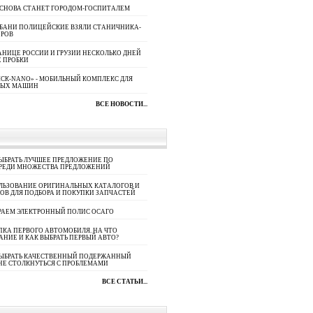
 СНОВА СТАНЕТ ГОРОДОМ-ГОСПИТАЛЕМ
УБАНИ ПОЛИЦЕЙСКИЕ ВЗЯЛИ СТАНИЧНИКА-
ОРОВ
АНИЦЕ РОССИИ И ГРУЗИИ НЕСКОЛЬКО ДНЕЙ
 ПРОБКИ
СК-NANO» - МОБИЛЬНЫЙ КОМПЛЕКС ДЛЯ
НЫХ МАШИН
ВСЕ НОВОСТИ...
ЫБРАТЬ ЛУЧШЕЕ ПРЕДЛОЖЕНИЕ ПО
СРЕДИ МНОЖЕСТВА ПРЕДЛОЖЕНИЙ
ЛЬЗОВАНИЕ ОРИГИНАЛЬНЫХ КАТАЛОГОВ И
ОВ ДЛЯ ПОДБОРА И ПОКУПКИ ЗАПЧАСТЕЙ
РАЕМ ЭЛЕКТРОННЫЙ ПОЛИС ОСАГО
КА ПЕРВОГО АВТОМОБИЛЯ. НА ЧТО
АНИЕ И КАК ВЫБРАТЬ ПЕРВЫЙ АВТО?
ВЫБРАТЬ КАЧЕСТВЕННЫЙ ПОДЕРЖАННЫЙ
НЕ СТОЛКНУТЬСЯ С ПРОБЛЕМАМИ
ВСЕ СТАТЬИ...