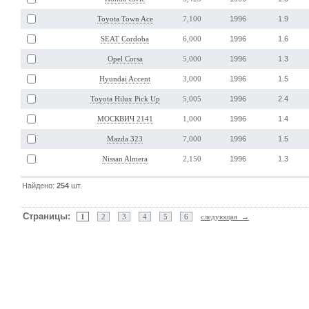
1996
1.9
Toyota Town Ace
7,100
1996
1.6
SEAT Cordoba
6,000
1996
1.3
Opel Corsa
5,000
1996
1.5
Hyundai Accent
3,000
1996
2.4
Toyota Hilux Pick Up
5,005
1996
1.4
МОСКВИЧ 2141
1,000
1996
1.5
Mazda 323
7,000
1996
1.3
Nissan Almera
2,150
Найдено:
254
шт.
Страницы:
1
2
3
4
5
6
следующая →