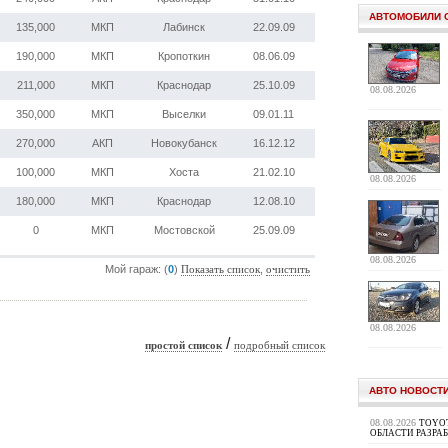
АВТОМОБИЛИ 
135,000
МКП
Лабинск
22.09.09
190,000
МКП
Кропоткин
08.06.09
211,000
МКП
Краснодар
25.10.09
08.08.2026
350,000
МКП
Выселки
09.01.11
270,000
АКП
Новокубанск
16.12.12
100,000
МКП
Хоста
21.02.10
08.08.2026
180,000
МКП
Краснодар
12.08.10
0
МКП
Мостовской
25.09.09
08.08.2026
Мой гараж: (
0
)
,
Показать список
очистить
08.08.2026
/
простой список
подробный список
АВТО НОВОСТ
08.08.2026
TOYOT
ОБЛАСТИ РАЗРА