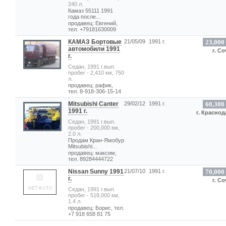
240 л.
Камаз 55111 1991
года после...
продавец: Евгений,
тел. +79181630009
КАМАЗ Бортовые
21/05/09
1991 г.
23,000
автомобили 1991
г. С
г.
Седан, 1991 г.вып.
пробег - 2,410 км, 750
л.
продавец: рафик,
тел. 8-918-306-15-14
Mitsubishi Canter
29/02/12
1991 г.
60,300
1991 г.
г. Краснод
Седан, 1991 г.вып.
пробег - 200,000 км,
2.0 л.
Продам Кран-Ямобур
Mitsubishi...
продавец: максим,
тел. 89284444722
Nissan Sunny 1991
21/07/10
1991 г.
70,000
г.
г. С
Седан, 1991 г.вып.
пробег - 518,000 км,
1.4 л.
продавец: Борис, тел.
+7 918 658 81 75