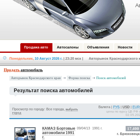
Продажа авто
Автосалоны
Объявления
Новости
Понедельник,
10 Август 2026 г.
| 23:20 мск
| Авторынок Краснодарского кр
Продать
автомобиль
Форма поиска
Авторынок Краснодарского края
Поиск автомобилей
Результат поиска автомобилей
Валюта |
РУБ
|
USD
|
EU
Просмотр по городу: Все города,
выбрать
цены по курсу ЦБ РФ 
город
02.05.20
КАМАЗ Бортовые
09/04/13
1991 г.
17,400
автомобили 1991
г. Брюховецк
г.