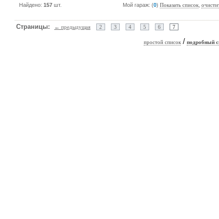
Найдено:
157
шт.
Мой гараж: (
0
)
,
Показать список
очисти
Страницы:
← предыдущая
2
3
4
5
6
7
/
простой список
подробный с