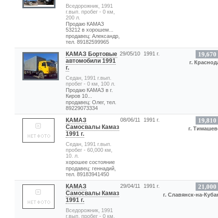
Вседорожник, 1991
г.вып. пробег - 0 км,
200 л.
Продаю КАМАЗ
53212 в хорошем...
продавец: Александр,
тел. 89182599965
КАМАЗ Бортовые
29/05/10
1991 г.
19,670
автомобили 1991
г. Краснод
г.
Седан, 1991 г.вып.
пробег - 0 км, 100 л.
Продаю КАМАЗ в г.
Киров 10...
продавец: Олег, тел.
89229073334
КАМАЗ
08/06/11
1991 г.
19,810
Самосвалы Камаз
г. Тимашев
1991 г.
Седан, 1991 г.вып.
пробег - 60,000 км,
10. л.
хорошее состояние
продавец: геннадий,
тел. 89183941450
КАМАЗ
29/04/11
1991 г.
21,000
Самосвалы Камаз
г. Славянск-на-Куба
1991 г.
Вседорожник, 1991
г.вып. пробег - 0 км,