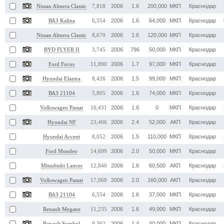
2006
1.6
200,000
МКП
Краснодар
Nissan Almera Classic
7,818
2006
1.6
64,000
МКП
Краснодар
ВАЗ Kalina
6,554
2006
1.6
120,000
МКП
Краснодар
Nissan Almera Classic
8,670
2006
796
50,000
МКП
Краснодар
BYD FLYER II
3,745
2006
1.7
97,000
МКП
Краснодар
Ford Focus
11,890
2006
1.5
99,000
МКП
Краснодар
Hyundai Elantra
8,426
2006
1.6
74,000
МКП
Краснодар
ВАЗ 21104
5,805
2006
1.6
0
МКП
Краснодар
Volkswagen Passat
16,431
2006
2.4
52,000
АКП
Краснодар
Hyundai NF
23,406
2006
1.5
110,000
МКП
Краснодар
Hyundai Accent
8,052
2006
2.0
50,000
МКП
Краснодар
Ford Mondeo
14,699
2006
1.6
60,500
АКП
Краснодар
Mitsubishi Lancer
12,840
2006
2.0
160,000
АКП
Краснодар
Volkswagen Passat
17,068
2006
1.6
37,000
МКП
Краснодар
ВАЗ 21104
6,554
2006
1.6
49,000
МКП
Краснодар
Renault Megane
11,235
2006
1.4
40,000
МКП
Краснодар
Renault Symbol
9,362