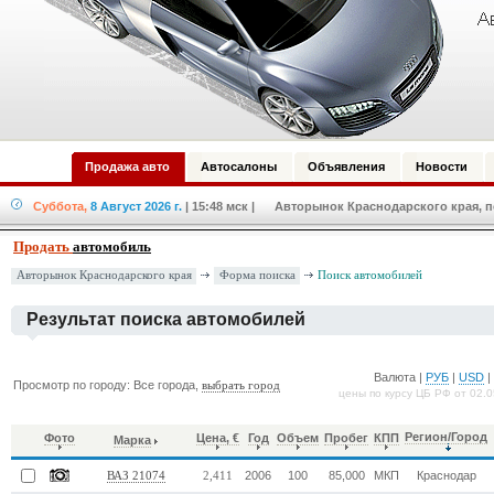
Продажа авто
Автосалоны
Объявления
Новости
Суббота,
8 Август 2026 г.
| 15:48 мск
| Авторынок Краснодарского края, по
Продать
автомобиль
Форма поиска
Авторынок Краснодарского края
Поиск автомобилей
Результат поиска автомобилей
Валюта |
РУБ
|
USD
Просмотр по городу: Все города,
выбрать город
цены по курсу ЦБ РФ от 02.
Регион/Город
Фото
Цена, €
Год
Объем
Пробег
КПП
Марка
2006
100
85,000
МКП
Краснодар
ВАЗ 21074
2,411