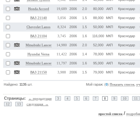
2006
2.0
80,000
АКП
Краснодар
Honda Accord
19,689
2006
1.5
88,000
МКП
Краснодар
ВАЗ 21140
5,056
2006
1.5
50,000
МКП
Краснодар
Chevrolet Lanos
8,324
2006
1.6
116,000
МКП
Краснодар
ВАЗ 21104
3,745
2006
2.0
52,000
АКП
Краснодар
Mitsubishi Lancer
14,980
2006
1.4
78,000
МКП
Краснодар
Hyundai Verna
11,422
2006
1.6
95,000
АКП
Краснодар
Mitsubishi Lancer
11,797
2006
1.5
79,000
МКП
Краснодар
ВАЗ 21150
3,988
Найдено:
1135
шт.
Мой гараж: (
0
)
,
Показать список
оч
Страницы:
← предыдущая
3
4
5
6
7
8
9
10
11
12
13
следующая →
/
простой список
подробн