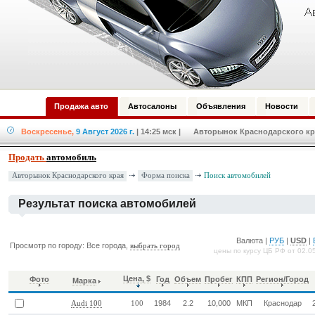
Продажа авто
Автосалоны
Объявления
Новости
Воскресенье,
9 Август 2026 г.
| 14:25 мск
| Авторынок Краснодарского кра
Продать
автомобиль
Форма поиска
Авторынок Краснодарского края
Поиск автомобилей
Результат поиска автомобилей
Валюта |
РУБ
|
USD
|
Просмотр по городу: Все города,
выбрать город
цены по курсу ЦБ РФ от 02.0
Цена, $
Фото
Год
Объем
Пробег
КПП
Регион/Город
Марка
1984
2.2
10,000
МКП
Краснодар
Audi 100
100