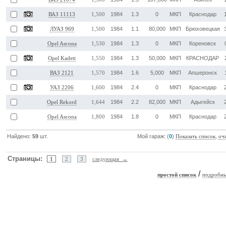
1984
1.3
0
МКП
Краснодар
ВАЗ 11113
1,500
1984
1.1
80,000
МКП
Брюховецкая
ЛУАЗ 969
1,500
1984
1.3
0
МКП
Кореновск
Opel Ascona
1,530
1984
1.3
50,000
МКП
КРАСНОДАР
Opel Kadett
1,550
1984
1.6
5,000
МКП
Апшеронск
ВАЗ 2121
1,570
1984
2.4
0
МКП
Краснодар
УАЗ 2206
1,600
1984
2.2
82,000
МКП
Адыгейск
Opel Rekord
1,644
1984
1.8
0
МКП
Краснодар
Opel Ascona
1,800
Найдено:
59
шт.
Мой гараж: (
0
)
,
Показать список
оч
Страницы:
1
2
3
следующая →
/
простой список
подробны