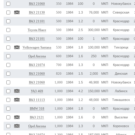
1984
100
0
МКП
Новокубанск
ВАЗ 21060
350
1984
1.3
76,000
МКП
Северская
ВАЗ 21130
500
1984
1.2
0
МКП
Краснодар
ВАЗ 21101
500
1984
2.5
300,000
МКП
Краснодар
Toyota Hiace
500
1984
100
1
МКП
Краснодар
ВАЗ 21101
500
1984
1.8
100,000
МКП
Тихорецк
Volkswagen Santana
530
1984
1.6
250
МКП
Краснодар
Opel Ascona
600
1984
1.3
0
МКП
Краснодар
ВАЗ 21074
700
1984
1.5
2,000
МКП
Динская
ВАЗ 21060
820
1984
1.5
46,900
МКП
Новокубанск
ВАЗ 21060
1,000
1984
4.2
150,000
МКП
Лабинск
УАЗ 469
1,000
1984
1.2
48,000
МКП
Тимашевск
ВАЗ 11113
1,000
1984
1.8
0
МКП
Краснодар
BMW 318
1,000
1984
1.6
0
МКП
Выселки
ВАЗ 2121
1,000
1984
1.3
0
МКП
Кореновск
Opel Ascona
1,000
1984
1.5
187,000
МКП
Абинск
ВАЗ 21074
1,300