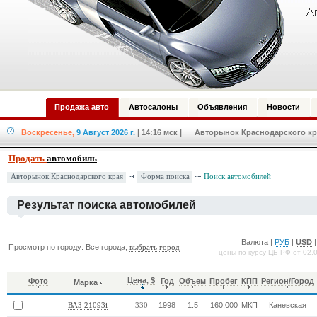
Продажа авто
Автосалоны
Объявления
Новости
Воскресенье,
9 Август 2026 г.
| 14:16 мск
| Авторынок Краснодарского кра
Продать
автомобиль
Форма поиска
Авторынок Краснодарского края
Поиск автомобилей
Результат поиска автомобилей
Валюта |
РУБ
|
USD
Просмотр по городу: Все города,
выбрать город
цены по курсу ЦБ РФ от 02.
Цена, $
Фото
Год
Объем
Пробег
КПП
Регион/Город
Марка
1998
1.5
160,000
МКП
Каневская
ВАЗ 21093i
330