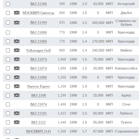
1998
1.0
43,000
МКП
Ахтырский
ВАЗ 21106
390
1998
1.6
0
МКП
Джубга
МОСКВИЧ Святогор
600
Славянск-на-
ВАЗ 21104
635
1998
1.5
200,000
МКП
Кубани
1998
1.4
0
МКП
Краснодар
ВАЗ 21060
770
1998
1.4
170,000
МКП
Краснодар
ВАЗ 21060
770
1998
1.4
240,000
МКП
Майкоп
Volkswagen Golf
800
1998
1.6
75,000
МКП
Краснодар
ВАЗ 21074
1,000
1998
1.5
20,000
МКП
Новороссийск
ВАЗ 21074
1,000
1998
356
0
МКП
Краснодар
ВАЗ 21060
1,200
1998
1.9
0
МКП
Краснодар
Daewoo Espero
1,260
1998
1.5
15,000
МКП
Адлер
ВАЗ 2108
1,290
1998
1.5
0
МКП
Сочи
ВАЗ 21074
1,400
1998
1.5
50,000
МКП
Лабинск
ВАЗ 21101
1,435
1998
1.6
55,000
МКП
Туапсе
ВАЗ 2121
1,440
1998
1.7
87,000
МКП
Староминская
МОСКВИЧ 2141
1,500