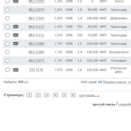
1998
1.5
0
МКП
Хоста
ВАЗ 21053
1,500
1998
1.6
80,000
МКП
Краснодар
ВАЗ 21074
1,600
1998
1.4
160,000
МКП
Дефановка
ВАЗ 21043
1,600
1998
750
25,000
МКП
Краснодар
ВАЗ 11113
1,620
1998
749
23,000
МКП
Краснодар
ВАЗ 11113
1,640
1998
1.5
150,000
МКП
Краснодар
ВАЗ 21060
1,700
1998
1.4
130,000
МКП
Белореченск
ВАЗ 21060
1,700
1998
1.6
100,000
МКП
Геленджик
ВАЗ 21074
1,700
Ростов-на-
ГАЗ 3110
1,818
1998
1.8
150,000
МКП
Дону
Найдено:
454
шт.
Мой гараж: (
0
)
,
Показать список
о
Страницы:
1
2
3
4
5
6
следующая →
/
простой список
подробн