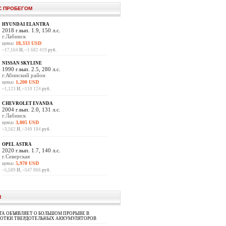
С ПРОБЕГОМ
HYUNDAI ELANTRA
2018 г.вып. 1.9, 150 л.с.
г.Лабинск
цена:
18,333 USD
~17,164
И
, ~1 682 419
руб.
NISSAN SKYLINE
1990 г.вып. 2.5, 280 л.с.
г.Абинский район
цена:
1,200 USD
~1,123
И
, ~110 124
руб.
CHEVROLET EVANDA
2004 г.вып. 2.0, 131 л.с.
г.Лабинск
цена:
3,805 USD
~3,562
И
, ~349 184
руб.
OPEL ASTRA
2020 г.вып. 1.7, 140 л.с.
г.Северская
цена:
5,970 USD
~5,589
И
, ~547 866
руб.
И
A ОБЪЯВЛЯЕТ О БОЛЬШОМ ПРОРЫВЕ В
БОТКИ ТВЕРДОТЕЛЬНЫХ АККУМУЛЯТОРОВ