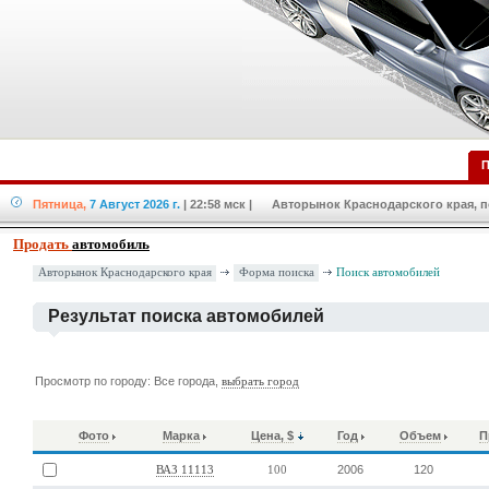
П
Пятница,
7 Август 2026 г.
| 22:58 мск
| Авторынок Краснодарского края, по
Продать
автомобиль
Форма поиска
Авторынок Краснодарского края
Поиск автомобилей
Результат поиска автомобилей
Просмотр по городу: Все города,
выбрать город
Фото
Марка
Цена, $
Год
Объем
П
2006
120
ВАЗ 11113
100