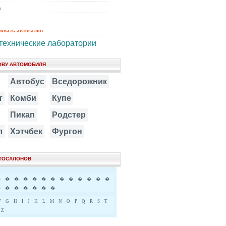
ы
ровать автосалон
технические лаборатории
ОВУ АВТОМОБИЛЯ
Автобус
Вседорожник
т
Комби
Купе
Пикап
Родстер
л
Хэтчбек
Фургон
ВТОСАЛОНОВ
�
�
�
�
�
�
�
�
�
�
�
�
�
�
�
�
�
�
�
�
F
G
H
I
J
K
L
M
N
O
P
Q
R
S
T
Z