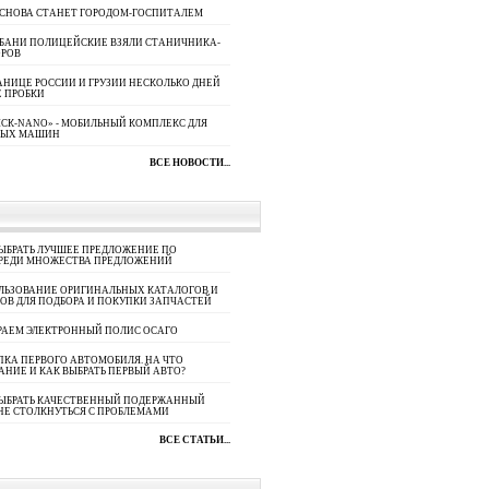
 СНОВА СТАНЕТ ГОРОДОМ-ГОСПИТАЛЕМ
УБАНИ ПОЛИЦЕЙСКИЕ ВЗЯЛИ СТАНИЧНИКА-
ОРОВ
АНИЦЕ РОССИИ И ГРУЗИИ НЕСКОЛЬКО ДНЕЙ
 ПРОБКИ
СК-NANO» - МОБИЛЬНЫЙ КОМПЛЕКС ДЛЯ
НЫХ МАШИН
ВСЕ НОВОСТИ...
ЫБРАТЬ ЛУЧШЕЕ ПРЕДЛОЖЕНИЕ ПО
СРЕДИ МНОЖЕСТВА ПРЕДЛОЖЕНИЙ
ЛЬЗОВАНИЕ ОРИГИНАЛЬНЫХ КАТАЛОГОВ И
ОВ ДЛЯ ПОДБОРА И ПОКУПКИ ЗАПЧАСТЕЙ
РАЕМ ЭЛЕКТРОННЫЙ ПОЛИС ОСАГО
КА ПЕРВОГО АВТОМОБИЛЯ. НА ЧТО
АНИЕ И КАК ВЫБРАТЬ ПЕРВЫЙ АВТО?
ВЫБРАТЬ КАЧЕСТВЕННЫЙ ПОДЕРЖАННЫЙ
НЕ СТОЛКНУТЬСЯ С ПРОБЛЕМАМИ
ВСЕ СТАТЬИ...