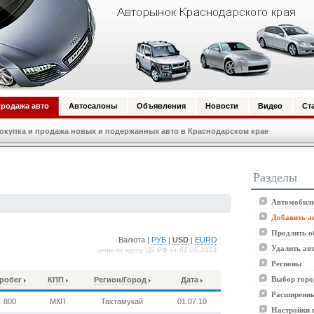
родажа авто
Автосалоны
Объявления
Новости
Видео
Ст
купка и продажа новых и подержанных авто в Краснодарском крае
Разделы
Автомобили
Добавить а
Продлить о
Валюта |
РУБ
|
USD
|
EURO
Удалить ав
цены по курсу ЦБ РФ от 02.05.2024
Регионы
Выбор горо
робег
КПП
Регион/Город
Дата
Расширенны
800
МКП
Тахтамукай
01.07.10
Настройки 