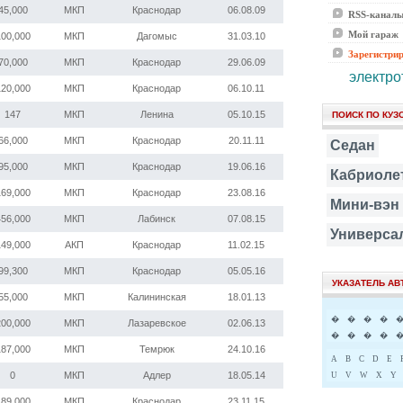
45,000
МКП
Краснодар
06.08.09
RSS-канал
Мой гараж
100,000
МКП
Дагомыс
31.03.10
Зарегистри
70,000
МКП
Краснодар
29.06.09
электро
120,000
МКП
Краснодар
06.10.11
147
МКП
Ленина
05.10.15
ПОИСК ПО КУЗ
66,000
МКП
Краснодар
20.11.11
Седан
95,000
МКП
Краснодар
19.06.16
Кабриоле
169,000
МКП
Краснодар
23.08.16
Мини-вэн
456,000
МКП
Лабинск
07.08.15
Универса
149,000
АКП
Краснодар
11.02.15
99,300
МКП
Краснодар
05.05.16
УКАЗАТЕЛЬ А
55,000
МКП
Калининская
18.01.13
�
�
�
�
200,000
МКП
Лазаревское
02.06.13
�
�
�
�
187,000
МКП
Темрюк
24.10.16
A
B
C
D
E
0
МКП
Адлер
18.05.14
U
V
W
X
Y
189,000
МКП
Краснодар
23.11.15