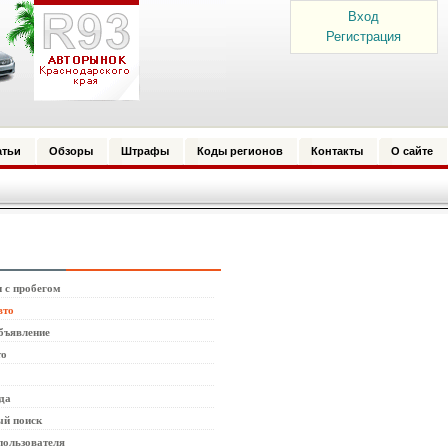
Вход
Регистрация
атьи
Обзоры
Штрафы
Коды регионов
Контакты
О сайте
 с пробегом
вто
бъявление
то
да
й поиск
пользователя