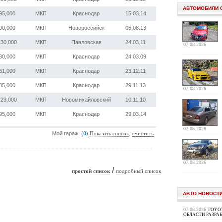
АВТОМОБИЛИ 
95,000
МКП
Краснодар
15.03.14
90,000
МКП
Новороссийск
05.08.13
130,000
МКП
Павловская
24.03.11
07.08.2026
30,000
МКП
Краснодар
24.03.09
61,000
МКП
Краснодар
23.12.11
85,000
МКП
Краснодар
29.11.13
07.08.2026
123,000
МКП
Новомихайловский
10.11.10
95,000
МКП
Краснодар
29.03.14
07.08.2026
Мой гараж: (
0
)
,
Показать список
очистить
07.08.2026
/
простой список
подробный список
АВТО НОВОСТ
07.08.2026
TOYOT
ОБЛАСТИ РАЗРА