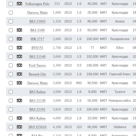
2013
1.6
45,000
АКП
Краснодар
14
Volkswagen Polo
533
2013
1.0
25,000
МКП
Краснодар
18
Daewoo Matiz
1,000
2013
1.5
86,000
МКП
Анапа
24
ВАЗ 21043
1,320
2013
1.3
60,000
МКП
Краснодар
17
ВАЗ 2108
1,800
2013
1.6
100,000
МКП
Лазаревское
27
ИЖ 2717
2,600
2013
1.5
77
МКП
Ейск
08
BYD F3
2,700
2013
1.5
102,000
МКП
Краснодар
10
ВАЗ 21140
3,000
2013
3.0
180,000
АКП
Краснодар
07
Ford Taurus
3,300
2013
1.8
199,000
МКП
Горячий Ключ
26
Renault Clio
3,500
2013
800
90,500
МКП
Краснодар
05
Daewoo Matiz
3,600
2013
1.6
8,000
МКП
Туапсе
04
ВАЗ Kalina
3,690
2013
1.6
55,000
МКП
Новороссийск
20
ВАЗ 21130
3,696
2013
1.5
160,000
МКП
Краснодар
17
ВАЗ 21101
3,820
2013
1.6
15,000
МКП
Краснодар
21
ВАЗ Kalina
4,000
2013
110
66,000
МКП
Лабинск
05
ЗИЛ 325010
4,100
2013
1.6
8,000
МКП
Кореновск
11
KIA Rio
4,210