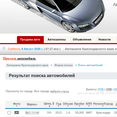
Продажа авто
Автосалоны
Объявления
Новости
Суббота,
8 Август 2026 г.
| 07:27 мск
| Авторынок Краснодарского края, по
Продать
автомобиль
Форма поиска
Авторынок Краснодарского края
Поиск автомобилей
Результат поиска автомобилей
Валюта |
РУБ
|
USD
|
E
Просмотр по городу: Все города,
выбрать город
цены по курсу ЦБ РФ от 02.05
Цена, $
Фото
Год
Объем
Пробег
КПП
Регион/Город
Марка
2013
1.6
55,000
МКП
Краснодар
26
ВАЗ 21140
500