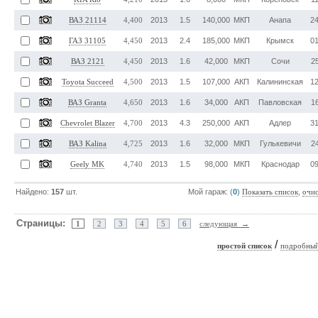
2013
1.5
140,000
МКП
Анапа
24
ВАЗ 21114
4,400
2013
2.4
185,000
МКП
Крымск
01
ГАЗ 31105
4,450
2013
1.6
42,000
МКП
Сочи
25
ВАЗ 2121
4,450
2013
1.5
107,000
АКП
Калининская
12
Toyota Succeed
4,500
2013
1.6
34,000
АКП
Павловская
16
ВАЗ Granta
4,650
2013
4.3
250,000
АКП
Адлер
31
Chevrolet Blazer
4,700
2013
1.6
32,000
МКП
Гулькевичи
24
ВАЗ Kalina
4,725
2013
1.5
98,000
МКП
Краснодар
09
Geely MK
4,740
Найдено:
157
шт.
Мой гараж: (
0
)
,
Показать список
очи
Страницы:
1
2
3
4
5
6
следующая →
/
простой список
подробный