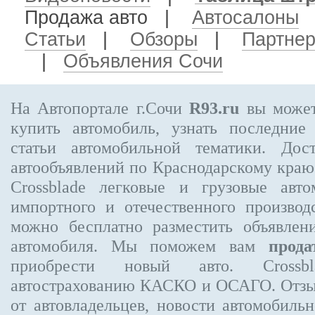
Продажа авто
|
Автосалоны
Статьи
|
Обзоры
|
Партне
|
Объявления Сочи
На Автопортале г.Сочи
R93.ru
вы может
купить автомобиль, узнать последние
статьи автомобильной тематики. Дос
автообъявлений по Краснодарскому кра
Crossblade
легковые и грузовые авто
импортного и отечественного производ
можно бесплатно
разместить объявлен
автомобиля. Мы поможем вам
прода
приобрести новый авто. Crossb
автострахованию КАСКО и ОСАГО. Отз
от автовладельцев, новости автомобил