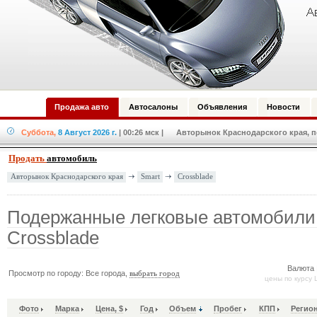
Продажа авто
Автосалоны
Объявления
Новости
Суббота,
8 Август 2026 г.
| 00:26 мск
| Авторынок Краснодарского края, по
Продать
автомобиль
Smart
Crossblade
Авторынок Краснодарского края
Подержанные легковые автомобили
Crossblade
Валюта 
Просмотр по городу: Все города,
выбрать город
цены по курсу 
Фото
Марка
Цена, $
Год
Объем
Пробег
КПП
Регио