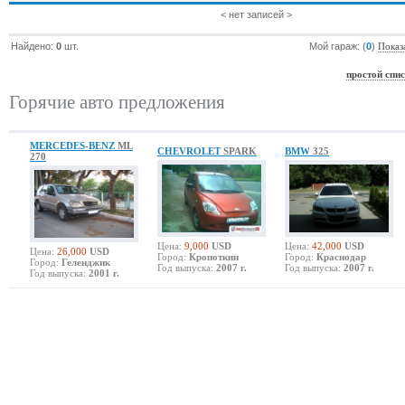
< нет записей >
Найдено:
0
шт.
Мой гараж: (
0
)
Показ
простой спи
Горячие авто предложения
MERCEDES-BENZ
ML
CHEVROLET
SPARK
BMW
325
270
Цена:
9,000
USD
Цена:
42,000
USD
Цена:
26,000
USD
Город:
Кропоткин
Город:
Краснодар
Город:
Геленджик
Год выпуска:
2007 г.
Год выпуска:
2007 г.
Год выпуска:
2001 г.